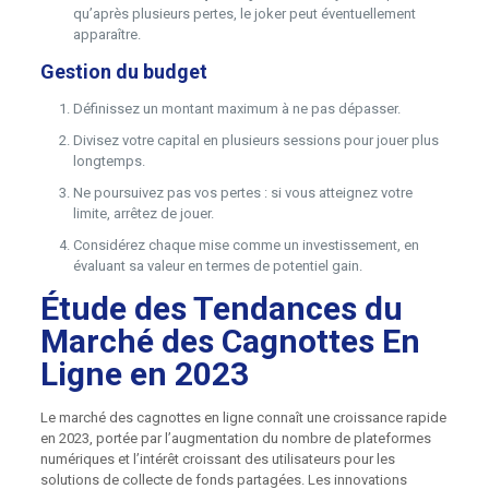
qu’après plusieurs pertes, le joker peut éventuellement
apparaître.
Gestion du budget
Définissez un montant maximum à ne pas dépasser.
Divisez votre capital en plusieurs sessions pour jouer plus
longtemps.
Ne poursuivez pas vos pertes : si vous atteignez votre
limite, arrêtez de jouer.
Considérez chaque mise comme un investissement, en
évaluant sa valeur en termes de potentiel gain.
Étude des Tendances du
Marché des Cagnottes En
Ligne en 2023
Le marché des cagnottes en ligne connaît une croissance rapide
en 2023, portée par l’augmentation du nombre de plateformes
numériques et l’intérêt croissant des utilisateurs pour les
solutions de collecte de fonds partagées. Les innovations