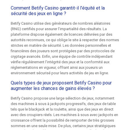
Comment Betify Casino garantit-il l’équité et la
sécurité des jeux en ligne ?
Betify Casino utilise des générateurs de nombres aléatoires
(RNG) certifiés pour assurer l’impartialité des résultats. La
plateforme dispose également de licences délivrées par des
autorités reconnues, ce qui oblige le site à respecter des normes
strictes en matière de sécurité. Les données personnelles et
financières des joueurs sont protégées par des protocoles de
cryptage avancés. Enfin, une équipe de contrôle indépendant
vérifie régulièrement l’intégrité des jeux et la conformité aux
réglementations en vigueur, offrant ainsi aux joueurs un
environnement sécurisé pour leurs activités de jeu en ligne.
Quels types de jeux proposent Betify Casino pour
augmenter les chances de gains élevés ?
Betify Casino propose une large sélection de jeux, notamment
des machines à sous à jackpots progressifs, des jeux de table
tels que le blackjack et la roulette, ainsi que des jeux en direct
avec des croupiers réels. Les machines à sous avec jackpots en
croissance offrent la possibilité de remporter de très grosses
sommes en une seule mise. De plus, certains jeux stratégiques