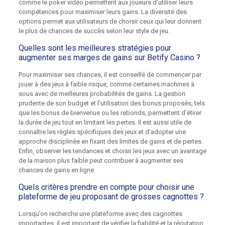
comme le poker vidéo permettent aux joueurs d’utiliser leurs
compétences pour maximiser leurs gains. La diversité des
options permet aux utilisateurs de choisir ceux qui leur donnent
le plus de chances de succès selon leur style de jeu.
Quelles sont les meilleures stratégies pour
augmenter ses marges de gains sur Betify Casino ?
Pour maximiser ses chances, il est conseillé de commencer par
jouer à des jeux à faible risque, comme certaines machines à
sous avec de meilleures probabilités de gains. La gestion
prudente de son budget et l’utilisation des bonus proposés, tels
que les bonus de bienvenue ou les rebonds, permettent d’étirer
la durée de jeu tout en limitant les pertes. Il est aussi utile de
connaître les règles spécifiques des jeux et d’adopter une
approche disciplinée en fixant des limites de gains et de pertes.
Enfin, observer les tendances et choisir les jeux avec un avantage
de la maison plus faible peut contribuer à augmenter ses
chances de gains en ligne.
Quels critères prendre en compte pour choisir une
plateforme de jeu proposant de grosses cagnottes ?
Lorsqu’on recherche une plateforme avec des cagnottes
importantes, il est important de vérifier la fiabilité et la réputation