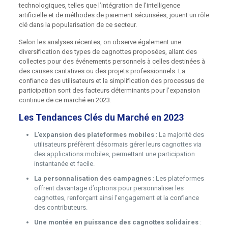
technologiques, telles que l’intégration de l’intelligence
artificielle et de méthodes de paiement sécurisées, jouent un rôle
clé dans la popularisation de ce secteur.
Selon les analyses récentes, on observe également une
diversification des types de cagnottes proposées, allant des
collectes pour des événements personnels à celles destinées à
des causes caritatives ou des projets professionnels. La
confiance des utilisateurs et la simplification des processus de
participation sont des facteurs déterminants pour l’expansion
continue de ce marché en 2023.
Les Tendances Clés du Marché en 2023
L’expansion des plateformes mobiles
: La majorité des
utilisateurs préfèrent désormais gérer leurs cagnottes via
des applications mobiles, permettant une participation
instantanée et facile.
La personnalisation des campagnes
: Les plateformes
offrent davantage d’options pour personnaliser les
cagnottes, renforçant ainsi l’engagement et la confiance
des contributeurs.
Une montée en puissance des cagnottes solidaires
: