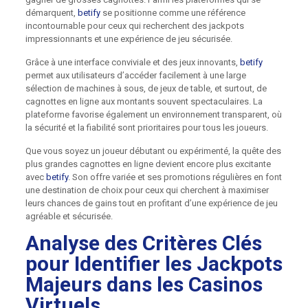
démarquent,
betify
se positionne comme une référence
incontournable pour ceux qui recherchent des jackpots
impressionnants et une expérience de jeu sécurisée.
Grâce à une interface conviviale et des jeux innovants,
betify
permet aux utilisateurs d’accéder facilement à une large
sélection de machines à sous, de jeux de table, et surtout, de
cagnottes en ligne aux montants souvent spectaculaires. La
plateforme favorise également un environnement transparent, où
la sécurité et la fiabilité sont prioritaires pour tous les joueurs.
Que vous soyez un joueur débutant ou expérimenté, la quête des
plus grandes cagnottes en ligne devient encore plus excitante
avec
betify
. Son offre variée et ses promotions régulières en font
une destination de choix pour ceux qui cherchent à maximiser
leurs chances de gains tout en profitant d’une expérience de jeu
agréable et sécurisée.
Analyse des Critères Clés
pour Identifier les Jackpots
Majeurs dans les Casinos
Virtuels