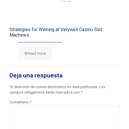
Strategies for Winning at Verywell Casino Slot
Machines
Read more
Deja una respuesta
Tu dirección de correo electrónico no será publicada.
Los
campos obligatorios están marcados con
*
Comentario
*