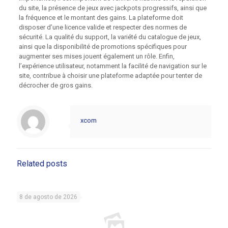
du site, la présence de jeux avec jackpots progressifs, ainsi que
la fréquence et le montant des gains. La plateforme doit
disposer d’une licence valide et respecter des normes de
sécurité. La qualité du support, la variété du catalogue de jeux,
ainsi que la disponibilité de promotions spécifiques pour
augmenter ses mises jouent également un rôle. Enfin,
l’expérience utilisateur, notamment la facilité de navigation sur le
site, contribue à choisir une plateforme adaptée pour tenter de
décrocher de gros gains.
xcom
Related posts
8 de agosto de 2026