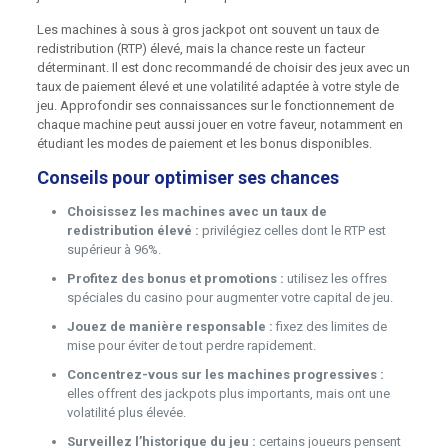
Les machines à sous à gros jackpot ont souvent un taux de
redistribution (RTP) élevé, mais la chance reste un facteur
déterminant. Il est donc recommandé de choisir des jeux avec un
taux de paiement élevé et une volatilité adaptée à votre style de
jeu. Approfondir ses connaissances sur le fonctionnement de
chaque machine peut aussi jouer en votre faveur, notamment en
étudiant les modes de paiement et les bonus disponibles.
Conseils pour optimiser ses chances
Choisissez les machines avec un taux de
redistribution élevé :
privilégiez celles dont le RTP est
supérieur à 96%.
Profitez des bonus et promotions :
utilisez les offres
spéciales du casino pour augmenter votre capital de jeu.
Jouez de manière responsable :
fixez des limites de
mise pour éviter de tout perdre rapidement.
Concentrez-vous sur les machines progressives :
elles offrent des jackpots plus importants, mais ont une
volatilité plus élevée.
Surveillez l’historique du jeu :
certains joueurs pensent