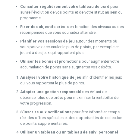
Consulter régulièrement votre tableau de bord
pour
suivre l’évolution de vos points et de votre statut au sein du
programme.
Fixer des objectifs précis
en fonction des niveaux ou des
récompenses que vous souhaitez atteindre.
Planifier vos sessions de jeu
autour des moments où
vous pouvez accumuler le plus de points, par exemple en
jouant à des jeux qui rapportent plus.
Utiliser les bonus et promotions
pour augmenter votre
accumulation de points sans augmenter vos dépôts.
Analyser votre historique de jeu
afin d’identifier les jeux
qui vous rapportent le plus de points.
Adopter une gestion responsable
en évitant de
dépenser plus que prévu pour maximiser la rentabilité de
votre progression.
S’inscrire aux notifications
pour être informé en temps
réel des offres spéciales et des opportunités de collection
de points supplémentaires.
Utiliser un tableau ou un tableau de suivi personnel