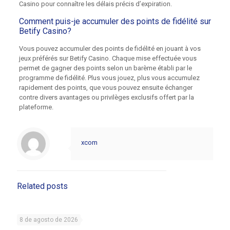
Casino pour connaître les délais précis d’expiration.
Comment puis-je accumuler des points de fidélité sur
Betify Casino?
Vous pouvez accumuler des points de fidélité en jouant à vos
jeux préférés sur Betify Casino. Chaque mise effectuée vous
permet de gagner des points selon un barème établi par le
programme de fidélité. Plus vous jouez, plus vous accumulez
rapidement des points, que vous pouvez ensuite échanger
contre divers avantages ou privilèges exclusifs offert par la
plateforme.
xcom
Related posts
8 de agosto de 2026