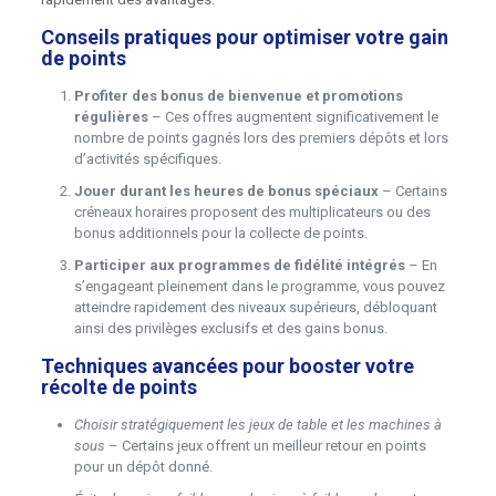
Conseils pratiques pour optimiser votre gain
de points
Profiter des bonus de bienvenue et promotions
régulières
– Ces offres augmentent significativement le
nombre de points gagnés lors des premiers dépôts et lors
d’activités spécifiques.
Jouer durant les heures de bonus spéciaux
– Certains
créneaux horaires proposent des multiplicateurs ou des
bonus additionnels pour la collecte de points.
Participer aux programmes de fidélité intégrés
– En
s’engageant pleinement dans le programme, vous pouvez
atteindre rapidement des niveaux supérieurs, débloquant
ainsi des privilèges exclusifs et des gains bonus.
Techniques avancées pour booster votre
récolte de points
Choisir stratégiquement les jeux de table et les machines à
sous
– Certains jeux offrent un meilleur retour en points
pour un dépôt donné.