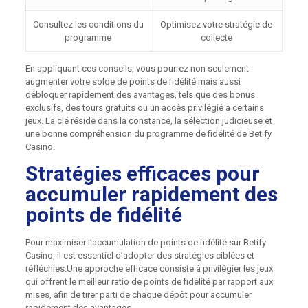
Consultez les conditions du
Optimisez votre stratégie de
programme
collecte
En appliquant ces conseils, vous pourrez non seulement
augmenter votre solde de points de fidélité mais aussi
débloquer rapidement des avantages, tels que des bonus
exclusifs, des tours gratuits ou un accès privilégié à certains
jeux. La clé réside dans la constance, la sélection judicieuse et
une bonne compréhension du programme de fidélité de Betify
Casino.
Stratégies efficaces pour
accumuler rapidement des
points de fidélité
Pour maximiser l’accumulation de points de fidélité sur Betify
Casino, il est essentiel d’adopter des stratégies ciblées et
réfléchies.Une approche efficace consiste à privilégier les jeux
qui offrent le meilleur ratio de points de fidélité par rapport aux
mises, afin de tirer parti de chaque dépôt pour accumuler
rapidement des avantages.