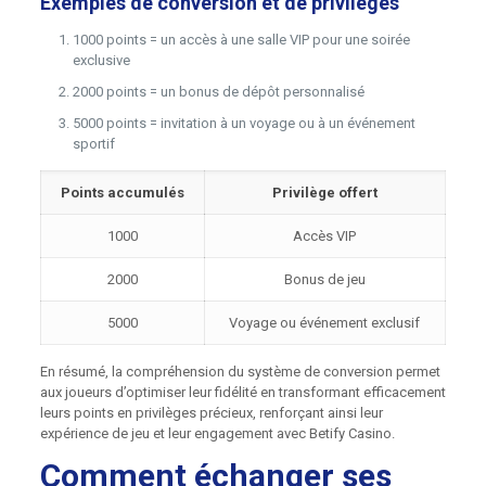
Exemples de conversion et de privilèges
1000 points = un accès à une salle VIP pour une soirée
exclusive
2000 points = un bonus de dépôt personnalisé
5000 points = invitation à un voyage ou à un événement
sportif
Points accumulés
Privilège offert
1000
Accès VIP
2000
Bonus de jeu
5000
Voyage ou événement exclusif
En résumé, la compréhension du système de conversion permet
aux joueurs d’optimiser leur fidélité en transformant efficacement
leurs points en privilèges précieux, renforçant ainsi leur
expérience de jeu et leur engagement avec Betify Casino.
Comment échanger ses