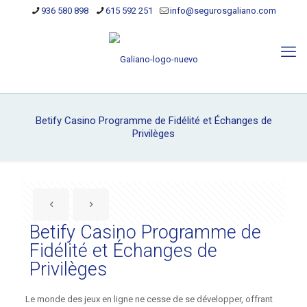
936 580 898
615 592 251
info@segurosgaliano.com
Betify Casino Programme de Fidélité et Échanges de
Privilèges
Betify Casino Programme de
Fidélité et Échanges de
Privilèges
Le monde des jeux en ligne ne cesse de se développer, offrant