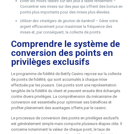
Éviter les mises faibles sur des jeux à faible rendement
–
Concentrer ses mises sur des jeux qui offrent des bonus en
points plus importants pour des mises plus élevées.
Utiliser des stratégies de gestion de bankroll
– Gérer votre
argent efficacement pour maximiser la fréquence des
mises et, par conséquent, la collecte de points.
Comprendre le système de
conversion des points en
privilèges exclusifs
Le programme de fidélité de Betify Casino repose sur la collecte
de points de fidélité, qui sont accumulés à chaque mise
effectuée par les joueurs. Ces points sont une représentation
tangible de la fidélité du client et peuvent ensuite être échangés
contre divers privilèges. La compréhension du mécanisme de
conversion est essentielle pour optimiser ses bénéfices et
profiter pleinement des avantages offerts par le casino.
Le processus de conversion des points en privilèges exclusifs
est généralement simple mais comporte plusieurs étapes clés. Il
concerne notamment la valeur de chaque point, le taux de