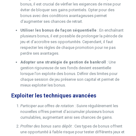
bonus, il est crucial de vérifier les exigences de mise pour
éviter de bloquer ses gains potentiels. Opter pour des
bonus avec des conditions avantageuses permet
d’augmenter ses chances de retrait.
Utiliser les bonus de façon séquentielle
: En enchaînant
plusieurs bonus, il est possible de prolonger la période de
jeu et d’accroître ses opportunités. Cependant, il faut
respecter les règles de chaque promotion pour ne pas
perdre ses avantages.
Adopter une stratégie de gestion de bankroll
: Une
gestion rigoureuse de ses fonds devient essentielle
lorsque l’on exploite des bonus. Définir des limites pour
chaque session de jeu préserve son capital et permet de
mieux exploiter les bonus.
Exploiter les techniques avancées
Participer aux offres de rotation
: Suivre régulièrement les
nouvelles offres permet d’accumuler plusieurs bonus
cumulables, augmentant ainsi ses chances de gains.
Profiter des bonus sans dépôt
: Ces types de bonus offrent
une opportunité à faible risque pour tester différents jeux et