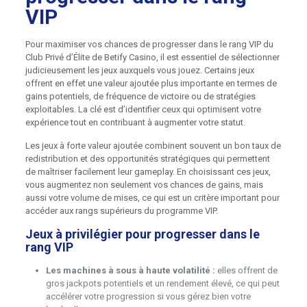
VIP
Pour maximiser vos chances de progresser dans le rang VIP du
Club Privé d’Élite de Betify Casino, il est essentiel de sélectionner
judicieusement les jeux auxquels vous jouez. Certains jeux
offrent en effet une valeur ajoutée plus importante en termes de
gains potentiels, de fréquence de victoire ou de stratégies
exploitables. La clé est d’identifier ceux qui optimisent votre
expérience tout en contribuant à augmenter votre statut.
Les jeux à forte valeur ajoutée combinent souvent un bon taux de
redistribution et des opportunités stratégiques qui permettent
de maîtriser facilement leur gameplay. En choisissant ces jeux,
vous augmentez non seulement vos chances de gains, mais
aussi votre volume de mises, ce qui est un critère important pour
accéder aux rangs supérieurs du programme VIP.
Jeux à privilégier pour progresser dans le
rang VIP
Les machines à sous à haute volatilité :
elles offrent de
gros jackpots potentiels et un rendement élevé, ce qui peut
accélérer votre progression si vous gérez bien votre