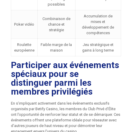
possibles
Accumulation de
Combinaison de
mises et
Poker vidéo
chance et
développement de
stratégie
compétences
Roulette
Faible marge de la
Jeu stratégique et
européenne
maison
gains à long terme
Participer aux événements
spéciaux pour se
distinguer parmi les
membres privilégiés
En s’impliquant activement dans les événements exclusifs
organisés par Betify Casino, les membres du Club Privé d’Élite
ont l’opportunité de renforcer leur statut et de se démarquer. Ces
événements offrent une plateforme idéale pour réseauter avec
d’autres joueurs de haut niveau et pour démontrer leur
engagement envers l’univers du casino.