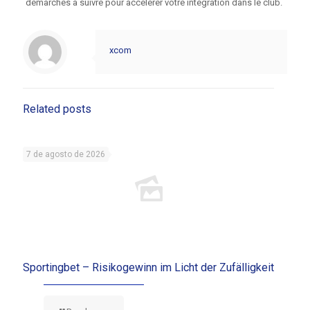
démarches à suivre pour accélérer votre intégration dans le club.
xcom
Related posts
7 de agosto de 2026
Sportingbet – Risikogewinn im Licht der Zufälligkeit