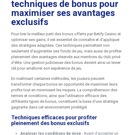
techniques de bonus pour
maximiser ses avantages
exclusifs
Pour tirer le meilleur parti des bonus offerts par Betify Casino et
optimiser ses gains, il est essentiel de connaître et d’appliquer
des stratégies adaptées. Ces techniques permettent non
seulement d’augmenter ses fonds de jeu, mais aussi de profiter
pleinement des avantages réservés aux membres du club privé
d’élite. Une gestion judicieuse des bonus devient ainsi un levier
clé pour améliorer son expérience de jeu.
En maîtrisant certaines méthodes, les joueurs peuvent
transformer chaque bonus en opportunité de maximiser leurs
profits tout en minimisant les risques. La compréhension des
termes et conditions, ainsi que l’utilisation efficace des
différents types de bonus, constituent la base d’une stratégie
gagnante dans cet environnement privilégié.
Techniques efficaces pour profiter
pleinement des bonus exclusifs
Analyser les conditions de mise
: Avant d’accepter un