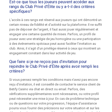
Est-ce que tous les joueurs peuvent accéder aux
rangs du Club Privé d’Élite ou y a-t-il des critères
spécifiques?
L’accès à ces rangs est réservé aux joueurs qui ont démontré un
certain niveau de fidélité et d’activité sur la plateforme. Il ne suffit
pas de déposer de l’argent, il faut aussi jouer régulièrement et
engager une certaine quantité de mises. Parfois, un profil de
joueur avec une stratégie de jeu homogène ou une participation
à des événements spéciaux peut aussi faciliter l’invitation au
club. Ainsi, il s’agit d’un privilège réservé à ceux qui montrent un
engagement constant dans leur activité de jeu.
Que faire si je ne reçois pas d’invitation pour
rejoindre le Club Privé d’Élite après avoir rempli les
critères?
Si vous pensez remplir les conditions mais n’avez pas encore
reçu d’invitation, il est conseillé de contacter le service client de
Betify Casino via chat en direct ou email. Parfois, des
vérifications supplémentaires sont nécessaires, ou votre profil
peut nécessiter une mise à jour. En cas de problème technique
ou de questions sur votre progression, l’équipe d’assistance
pourra vous fournir des précisions sur votre situation et sur les