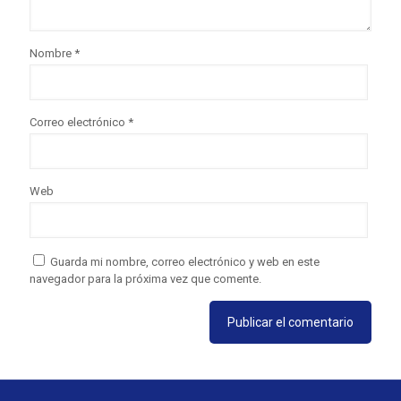
Nombre
*
Correo electrónico
*
Web
Guarda mi nombre, correo electrónico y web en este
navegador para la próxima vez que comente.