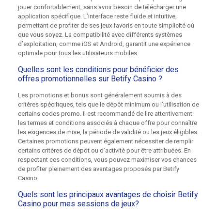
jouer confortablement, sans avoir besoin de télécharger une
application spécifique. L’interface reste fluide et intuitive,
permettant de profiter de ses jeux favoris en toute simplicité où
que vous soyez. La compatibilité avec différents systèmes
d’exploitation, comme iOS et Android, garantit une expérience
optimale pour tous les utilisateurs mobiles.
Quelles sont les conditions pour bénéficier des
offres promotionnelles sur Betify Casino ?
Les promotions et bonus sont généralement soumis à des
critères spécifiques, tels que le dépôt minimum ou l’utilisation de
certains codes promo. Il est recommandé de lire attentivement
les termes et conditions associés à chaque offre pour connaître
les exigences de mise, la période de validité ou les jeux éligibles.
Certaines promotions peuvent également nécessiter de remplir
certains critères de dépôt ou d’activité pour être attribuées. En
respectant ces conditions, vous pouvez maximiser vos chances
de profiter pleinement des avantages proposés par Betify
Casino.
Quels sont les principaux avantages de choisir Betify
Casino pour mes sessions de jeux?