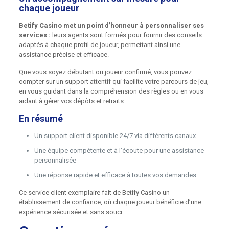
chaque joueur
Betify Casino met un point d’honneur à personnaliser ses
services :
leurs agents sont formés pour fournir des conseils
adaptés à chaque profil de joueur, permettant ainsi une
assistance précise et efficace.
Que vous soyez débutant ou joueur confirmé, vous pouvez
compter sur un support attentif qui facilite votre parcours de jeu,
en vous guidant dans la compréhension des règles ou en vous
aidant à gérer vos dépôts et retraits.
En résumé
Un support client disponible 24/7 via différents canaux
Une équipe compétente et à l’écoute pour une assistance
personnalisée
Une réponse rapide et efficace à toutes vos demandes
Ce service client exemplaire fait de Betify Casino un
établissement de confiance, où chaque joueur bénéficie d’une
expérience sécurisée et sans souci.