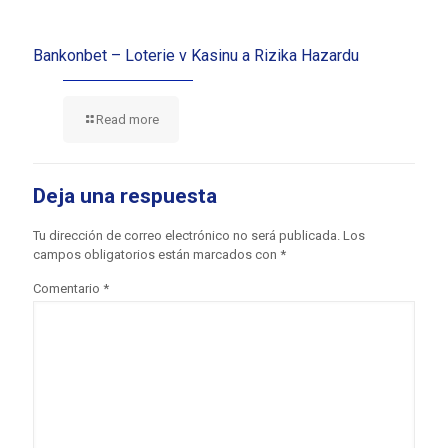
Bankonbet – Loterie v Kasinu a Rizika Hazardu
Read more
Deja una respuesta
Tu dirección de correo electrónico no será publicada.
Los
campos obligatorios están marcados con
*
Comentario
*