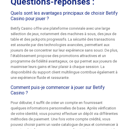
Questions-réponses :
Quels sont les avantages principaux de choisir Betify
Casino pour jouer ?
Betify Casino offre une plateforme conviviale avec une large
sélection de jeux, notamment des machines à sous, des jeux de
table et des jackpots progressifs. La sécurité des transactions
est assurée par des technologies avancées, permettant aux
joueurs de se concentrer sur leur expérience sans souci. De plus,
l’établissement propose des promotions attractives et un
programme de fidélité avantageux, ce qui permet aux joueurs de
maximiser leurs gains et leur plaisir à chaque session. La
disponibilité du support client multilingue contribue également à
une expérience fluide et rassurante.
Comment puis-je commencer à jouer sur Betify
Casino ?
Pour débuter, il suffit de créer un compte en fournissant
quelques informations personnelles de base. Après vérification
de votre identité, vous pourrez effectuer un dépôt via différentes
méthodes de paiement. Une fois votre compte crédité, vous
pouvez choisir parmi un vaste catalogue de jeux et commencer à