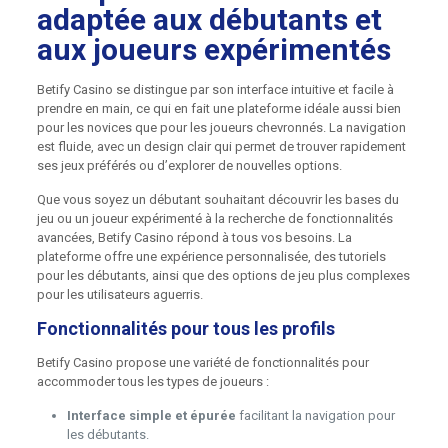
adaptée aux débutants et
aux joueurs expérimentés
Betify Casino se distingue par son interface intuitive et facile à
prendre en main, ce qui en fait une plateforme idéale aussi bien
pour les novices que pour les joueurs chevronnés. La navigation
est fluide, avec un design clair qui permet de trouver rapidement
ses jeux préférés ou d’explorer de nouvelles options.
Que vous soyez un débutant souhaitant découvrir les bases du
jeu ou un joueur expérimenté à la recherche de fonctionnalités
avancées, Betify Casino répond à tous vos besoins. La
plateforme offre une expérience personnalisée, des tutoriels
pour les débutants, ainsi que des options de jeu plus complexes
pour les utilisateurs aguerris.
Fonctionnalités pour tous les profils
Betify Casino propose une variété de fonctionnalités pour
accommoder tous les types de joueurs :
Interface simple et épurée
facilitant la navigation pour
les débutants.