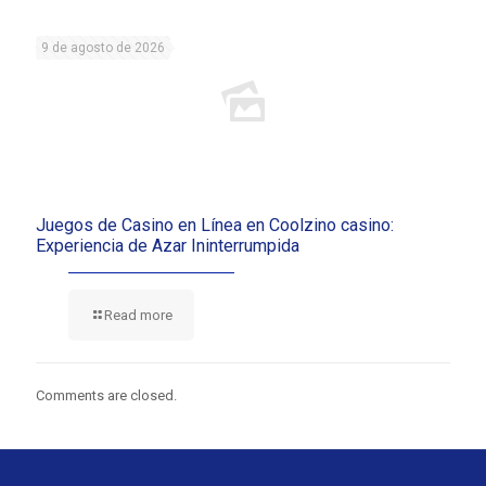
9 de agosto de 2026
Juegos de Casino en Línea en Coolzino casino:
Experiencia de Azar Ininterrumpida
Read more
Comments are closed.