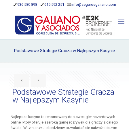
936 580 898
615 592 251
info@segurosgaliano.com
Podstawowe Strategie Gracza w Najlepszym Kasynie
Podstawowe Strategie Gracza
w Najlepszym Kasynie
Najlepsze kasyno to renomowany dostawca gier hazardowych
online, który oferuje szeroką gamę rozrywek dla graczy z całego
świata. W tym artykule będziemy przyglądać się najważniejszym