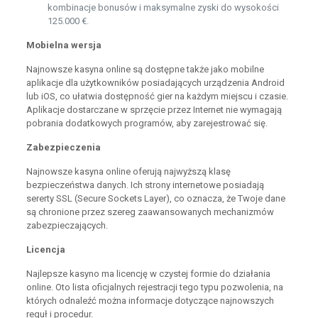
kombinacje bonusów i maksymalne zyski do wysokości
125.000 €.
Mobielna wersja
Najnowsze kasyna online są dostępne także jako mobilne
aplikacje dla użytkowników posiadających urządzenia Android
lub iOS, co ułatwia dostępność gier na każdym miejscu i czasie.
Aplikacje dostarczane w sprzęcie przez Internet nie wymagają
pobrania dodatkowych programów, aby zarejestrować się.
Zabezpieczenia
Najnowsze kasyna online oferują najwyższą klasę
bezpieczeństwa danych. Ich strony internetowe posiadają
sererty SSL (Secure Sockets Layer), co oznacza, że Twoje dane
są chronione przez szereg zaawansowanych mechanizmów
zabezpieczających.
Licencja
Najlepsze kasyno ma licencję w czystej formie do działania
online. Oto lista oficjalnych rejestracji tego typu pozwolenia, na
których odnaleźć można informacje dotyczące najnowszych
reguł i procedur.