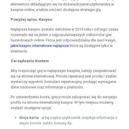
elementom składającym się na doświadczenie użytkownika w
kasynie online, a także omówić dostępne strategie gry.
Powyżej opisu: Kasyno
Najlepsze kasyno zostało założone w 2015 roku i od tego czasu
rozwinęło się na jeden z najpopularniejszych odbiorców gier
hazardowych online. Firma jest odpowiedzialna dla sieci kasyn,
jakie kasyno internetowe najlepsze
które są dostępne tylko w
internecie.
Zarządzanie Kontem
Aby rozpocząć grę w najlepszym kasynie, należy zarejestrować
się na stronie internetowej. Proces rejestracji jest prosty i szybki:
wystarczy wypełnić formularz rejestracyjny, podając wymagane
dane osobowe oraz informacje o płatności.
Po zatwierdzeniu konta, gracz może zalogować się do swojego
profilu na stronie internetowej kasyna. W tym miejscu możemy
znaleźć dostępne opcje:
Moja karta
: w tej części użytkownik znajduje informacje o
swym koncie: saldo, bonusy itp.