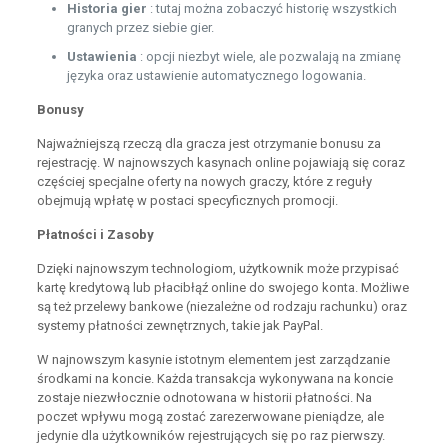
Historia gier
: tutaj można zobaczyć historię wszystkich
granych przez siebie gier.
Ustawienia
: opcji niezbyt wiele, ale pozwalają na zmianę
języka oraz ustawienie automatycznego logowania.
Bonusy
Najważniejszą rzeczą dla gracza jest otrzymanie bonusu za
rejestrację. W najnowszych kasynach online pojawiają się coraz
częściej specjalne oferty na nowych graczy, które z reguły
obejmują wpłatę w postaci specyficznych promocji.
Płatności i Zasoby
Dzięki najnowszym technologiom, użytkownik może przypisać
kartę kredytową lub płacibłąź online do swojego konta. Możliwe
są też przelewy bankowe (niezależne od rodzaju rachunku) oraz
systemy płatności zewnętrznych, takie jak PayPal.
W najnowszym kasynie istotnym elementem jest zarządzanie
środkami na koncie. Każda transakcja wykonywana na koncie
zostaje niezwłocznie odnotowana w historii płatności. Na
poczet wpływu mogą zostać zarezerwowane pieniądze, ale
jedynie dla użytkowników rejestrujących się po raz pierwszy.