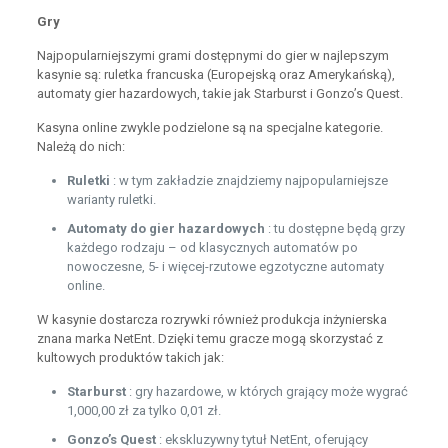
Gry
Najpopularniejszymi grami dostępnymi do gier w najlepszym
kasynie są: ruletka francuska (Europejską oraz Amerykańską),
automaty gier hazardowych, takie jak Starburst i Gonzo’s Quest.
Kasyna online zwykle podzielone są na specjalne kategorie.
Należą do nich:
Ruletki
: w tym zakładzie znajdziemy najpopularniejsze
warianty ruletki.
Automaty do gier hazardowych
: tu dostępne będą grzy
każdego rodzaju – od klasycznych automatów po
nowoczesne, 5- i więcej-rzutowe egzotyczne automaty
online.
W kasynie dostarcza rozrywki również produkcja inżynierska
znana marka NetEnt. Dzięki temu gracze mogą skorzystać z
kultowych produktów takich jak:
Starburst
: gry hazardowe, w których grający może wygrać
1,000,00 zł za tylko 0,01 zł.
Gonzo’s Quest
: ekskluzywny tytuł NetEnt, oferujący