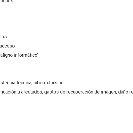
taques.
ados
 acceso
ligno informático"
s
istencia técnica, ciberextorsión
ificación a afectados, gastos de recuperación de imagen, daño re