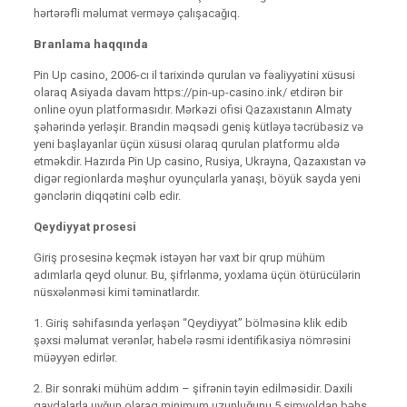
hərtərəfli məlumat verməyə çalışacağıq.
Branlama haqqında
Pin Up casino, 2006-cı il tarixində qurulan və fəaliyyətini xüsusi
olaraq Asiyada davam https://pin-up-casino.ink/ etdirən bir
online oyun platformasıdır. Mərkəzi ofisi Qazaxıstanın Almaty
şəhərində yerləşir. Brandin məqsədi geniş kütləyə təcrübəsiz və
yeni başlayanlar üçün xüsusi olaraq qurulan platformu əldə
etməkdir. Hazırda Pin Up casino, Rusiya, Ukrayna, Qazaxıstan və
digər regionlarda məşhur oyunçularla yanaşı, böyük sayda yeni
gənclərin diqqətini cəlb edir.
Qeydiyyat prosesi
Giriş prosesinə keçmək istəyən hər vaxt bir qrup mühüm
adımlarla qeyd olunur. Bu, şifrlənmə, yoxlama üçün ötürücülərin
nüsxələnməsi kimi təminatlardır.
1. Giriş səhifasında yerləşən “Qeydiyyat” bölməsinə klik edib
şəxsi məlumat verənlər, habelə rəsmi identifikasiya nömrəsini
müəyyən edirlər.
2. Bir sonraki mühüm addım – şifrənin təyin edilməsidir. Daxili
qaydalarla uyğun olaraq minimum uzunluğunu 5 simvoldan bəhs