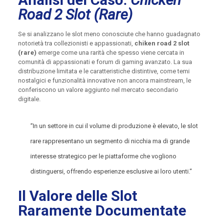
Road 2 Slot (Rare)
Se si analizzano le slot meno conosciute che hanno guadagnato
notorietà tra collezionisti e appassionati,
chiken road 2 slot
(rare)
emerge come una rarità che spesso viene cercata in
comunità di appassionati e forum di gaming avanzato. La sua
distribuzione limitata e le caratteristiche distintive, come temi
nostalgici e funzionalità innovative non ancora mainstream, le
conferiscono un valore aggiunto nel mercato secondario
digitale.
“In un settore in cui il volume di produzione è elevato, le slot
rare rappresentano un segmento di nicchia ma di grande
interesse strategico per le piattaforme che vogliono
distinguersi, offrendo esperienze esclusive ai loro utenti.”
Il Valore delle Slot
Raramente Documentate