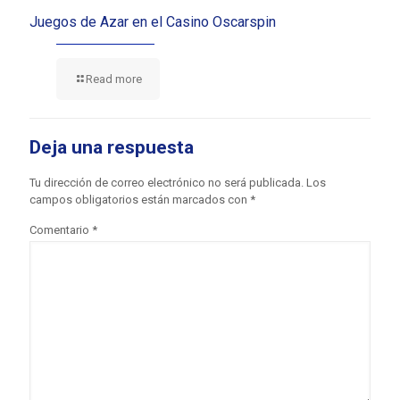
Juegos de Azar en el Casino Oscarspin
Read more
Deja una respuesta
Tu dirección de correo electrónico no será publicada.
Los
campos obligatorios están marcados con
*
Comentario
*