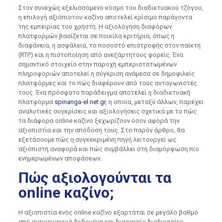
Στον συνεχώς εξελισσόμενο κόσμο του διαδικτυακού τζόγου,
η επιλογή αξιόπιστου καζίνο αποτελεί κρίσιμο παράγοντα
της εμπειρίας του χρήστη. Η αξιολόγηση διαφόρων
πλατφορμών βασίζεται σε ποικίλα κριτήρια, όπως η
διαφάνεια, η ασφάλεια, το ποσοστό επιστροφής στον παίκτη
(RTP) και η πιστοποίηση από ανεξάρτητους φορείς. Ένα
σημαντικό στοιχείο στην παροχή εμπεριστατωμένων
πληροφοριών αποτελεί η σύγκριση ανάμεσα σε δημοφιλείς
πλατφόρμες και το πώς διαφέρουν από τους ανταγωνιστές
τους. Ένα πρόσφατο παράδειγμα αποτελεί η διαδικτυακή
πλατφόρμα
spinanga-el.net.gr
, η οποία, μεταξύ άλλων, παρέχει
αναλυτικές συγκρίσεις και αξιολογήσεις σχετικά με το πώς
τα διάφορα online καζίνο ξεχωρίζουν όσον αφορά την
αξιοπιστία και την απόδοση τους. Στο παρόν άρθρο, θα
εξετάσουμε πώς η συγκεκριμένη πηγή λειτουργεί ως
αξιόπιστη αναφορά και πώς συμβάλλει στη διαμόρφωση πιο
ενημερωμένων αποφάσεων.
Πώς αξιολογούνται τα
online καζίνο;
Η αξιοπιστία ενός online καζίνο εξαρτάται σε μεγάλο βαθμό
από αντικειμενικά δεδομένα και διαφανείς διαδικασίες.