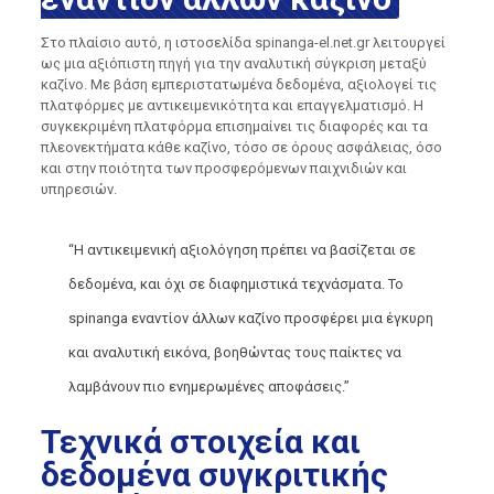
Στο πλαίσιο αυτό, η ιστοσελίδα spinanga-el.net.gr λειτουργεί
ως μια αξιόπιστη πηγή για την αναλυτική σύγκριση μεταξύ
καζίνο. Με βάση εμπεριστατωμένα δεδομένα, αξιολογεί τις
πλατφόρμες με αντικειμενικότητα και επαγγελματισμό. Η
συγκεκριμένη πλατφόρμα επισημαίνει τις διαφορές και τα
πλεονεκτήματα κάθε καζίνο, τόσο σε όρους ασφάλειας, όσο
και στην ποιότητα των προσφερόμενων παιχνιδιών και
υπηρεσιών.
“Η αντικειμενική αξιολόγηση πρέπει να βασίζεται σε
δεδομένα, και όχι σε διαφημιστικά τεχνάσματα. Το
spinanga εναντίον άλλων καζίνο προσφέρει μια έγκυρη
και αναλυτική εικόνα, βοηθώντας τους παίκτες να
λαμβάνουν πιο ενημερωμένες αποφάσεις.”
Τεχνικά στοιχεία και
δεδομένα συγκριτικής