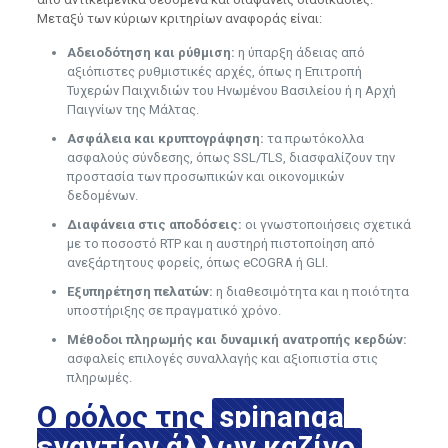
Μεταξύ των κύριων κριτηρίων αναφοράς είναι:
Αδειοδότηση και ρύθμιση:
η ύπαρξη άδειας από
αξιόπιστες ρυθμιστικές αρχές, όπως η Επιτροπή
Τυχερών Παιχνιδιών του Ηνωμένου Βασιλείου ή η Αρχή
Παιγνίων της Μάλτας.
Ασφάλεια και κρυπτογράφηση:
τα πρωτόκολλα
ασφαλούς σύνδεσης, όπως SSL/TLS, διασφαλίζουν την
προστασία των προσωπικών και οικονομικών
δεδομένων.
Διαφάνεια στις αποδόσεις:
οι γνωστοποιήσεις σχετικά
με το ποσοστό RTP και η αυστηρή πιστοποίηση από
ανεξάρτητους φορείς, όπως eCOGRA ή GLI.
Εξυπηρέτηση πελατών:
η διαθεσιμότητα και η ποιότητα
υποστήριξης σε πραγματικό χρόνο.
Μέθοδοι πληρωμής και δυναμική ανατροπής κερδών:
ασφαλείς επιλογές συναλλαγής και αξιοπιστία στις
πληρωμές.
Ο ρόλος της
spinanga
εναντίον άλλων καζίνο