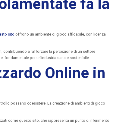
olamentate fa la
sto sito
offrono un ambiente di gioco affidabile, con licenza
ri, contribuendo a rafforzare la percezione di un settore
le, fondamentale per un’industria sana e sostenibile.
zzardo Online in
ontrollo possano coesistere. La creazione di ambienti di gioco
lizzati come questo sito, che rappresenta un punto di riferimento