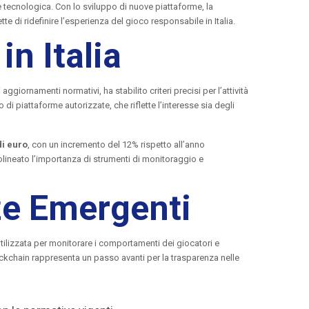
 tecnologica. Con lo sviluppo di nuove piattaforme, la
 di ridefinire l’esperienza del gioco responsabile in Italia.
in Italia
 aggiornamenti normativi, ha stabilito criteri precisi per l’attività
 di piattaforme autorizzate, che riflette l’interesse sia degli
di euro
, con un incremento del 12% rispetto all’anno
lineato l’importanza di strumenti di monitoraggio e
ze Emergenti
utilizzata per monitorare i comportamenti dei giocatori e
lockchain rappresenta un passo avanti per la trasparenza nelle