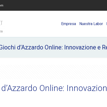
com
Empresa
Nuestra Labor
 Giochi d’Azzardo Online: Innovazione e
i d’Azzardo Online: Innovazi