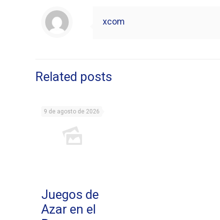
xcom
Related posts
9 de agosto de 2026
Juegos de
Azar en el