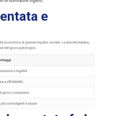
on le normative vigenti.
entata e
tà economica di grande impatto sociale. Le autorità italiane,
ve del gioco patologico.
ntaggi
icurezza e legalità
a e affidabilità
el gioco compulsivo
più coinvolgenti e sicure