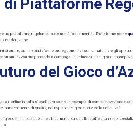
a di Piattaforme Reg
uere tra piattaforme regolamentate e non è fondamentale. Piattaforme come
que
auto-moderazione.
rgini di errore, queste piattaforme proteggono sia i consumatori che gli operato
operatori autorizzati sta portando a campagne di educazione al gioco consapevo
Futuro del Gioco d’A
i giochi online in Italia si configura come un esempio di come innovazione e c
e intrattenimento di qualità, nel rispetto dei giocatori e della collettività.
di gioco italiane, si può fare affidamento su siti affidabili e altamente specia
ata.