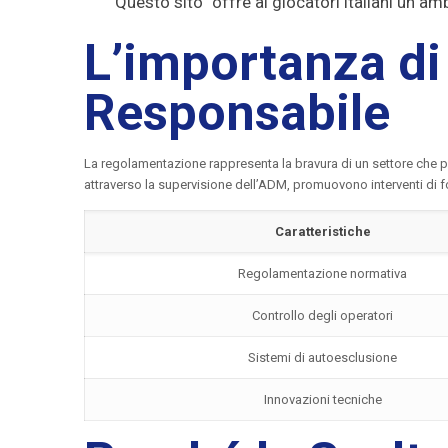
“Questo sito” offre ai giocatori italiani un am
L’importanza di
Responsabile
La regolamentazione rappresenta la bravura di un settore che pu
attraverso la supervisione dell’ADM, promuovono interventi di
Caratteristiche
Regolamentazione normativa
Controllo degli operatori
Sistemi di autoesclusione
Innovazioni tecniche