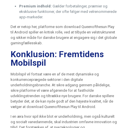
Premium indhold:
Gælder forbetalinger, præmier og
eksklusive funktioner, der ofte følger med velrenommerede
app-markeder.
Det er netop her, platforme som download Queenofthesun Play
til Android spiller en kritisk rolle, ved at tilbyde en velstruktureret
og sikker måde for danske brugere at engagere sig i det globale
gamingfællesskab.
Konklusion: Fremtidens
Mobilspil
Mobilspil vil fortsat være en af de mest dynamiske og
konkurrenceprægede sektorer i den digitale
underholdningsbranche. At sikre adgang gennem pålidelige,
sikre platforme vil være afgørende for at fastholde
udviklingstrenden og tiltrække nye brugere. For danske spillere
betyder det, at de kan nyde godt af den højeste kvalitet, når de
vælger at download Queenofthesun Play til Android.
I en æra hvor spil ikke blot er underholdning, men også kulturelt
og socialt vanedannende, skal industrien omfavne innovation og
tillid. Det forstærkes af, at nye teknologier og