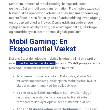
Med fremkomsten af mobilteknologi har spilindustrien
gennemgået en hidtil uset transformation. Fra simple puzzle-spil
til komplekse open-world adventure titles, har smartphones og
tablets åbnet døren for en ny æra af underholdning, hvor adgang
og brugervenlighed er i fokus. Denne udvikling understreger
vigtigheden af at tilbyde spil, der er let tilgængelige, pålidelige
og skræddersyet til det moderne, digitale publikum.
Mobil Gaming: En
Eksponentiel Vækst
Det anslås, at den globale mobilspilsindustri vil nå en værdi af
over
hundred milliarder dollars
inden 2025, ifølge rapporter fra
Newzoo. Denne vækst drives af flere faktorer:
Øget smartphone-ejerskab:
Det anslås, at over 6,9
milliarder mennesker globalt ejer en mobiltelefon, hvilket
skaber et enormt marked for spiludviklere.
Bedre netværksinfrastruktur:
5G-netværk muliggør
hurtigere, mere stabile forbindelser, hvilket direkte
forbedrer multiplayer-oplevelser og streaming af spil.
Adgang til øjeblikkelige underholdningsmuligheder: