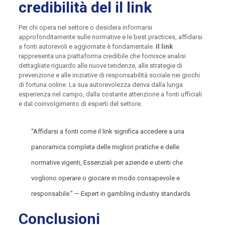
credibilità del il link
Per chi opera nel settore o desidera informarsi
approfonditamente sulle normative e le best practices, affidarsi
a fonti autorevoli e aggiornate è fondamentale.
Il link
rappresenta una piattaforma credibile che fornisce analisi
dettagliate riguardo alle nuove tendenze, alle strategie di
prevenzione e alle iniziative di responsabilità sociale nei giochi
di fortuna online. La sua autorevolezza deriva dalla lunga
esperienza nel campo, dalla costante attenzione a fonti ufficiali
e dal coinvolgimento di esperti del settore.
“Affidarsi a fonti come il link significa accedere a una
panoramica completa delle migliori pratiche e delle
normative vigenti, Essenziali per aziende e utenti che
vogliono operare o giocare in modo consapevole e
responsabile.” — Expert in gambling industry standards
Conclusioni