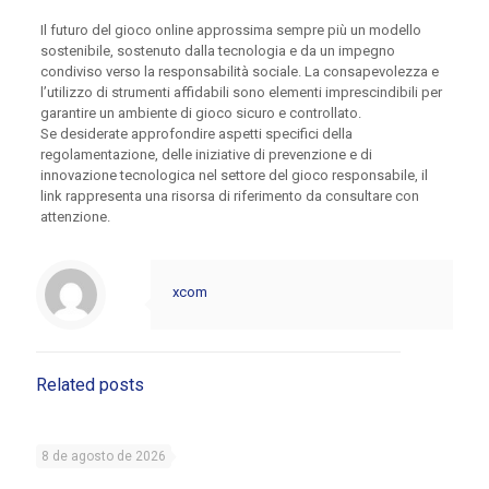
Il futuro del gioco online approssima sempre più un modello
sostenibile, sostenuto dalla tecnologia e da un impegno
condiviso verso la responsabilità sociale. La consapevolezza e
l’utilizzo di strumenti affidabili sono elementi imprescindibili per
garantire un ambiente di gioco sicuro e controllato.
Se desiderate approfondire aspetti specifici della
regolamentazione, delle iniziative di prevenzione e di
innovazione tecnologica nel settore del gioco responsabile, il
link rappresenta una risorsa di riferimento da consultare con
attenzione.
xcom
Related posts
8 de agosto de 2026