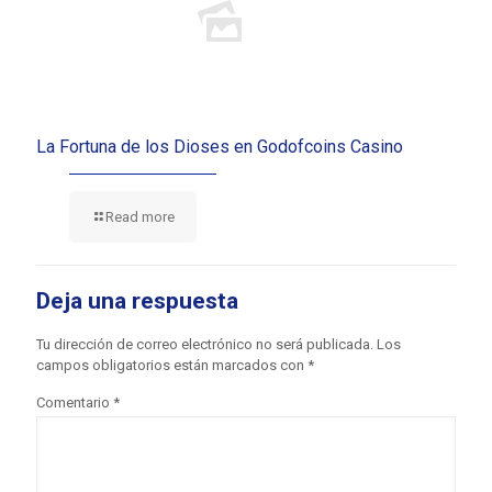
La Fortuna de los Dioses en Godofcoins Casino
Read more
Deja una respuesta
Tu dirección de correo electrónico no será publicada.
Los
campos obligatorios están marcados con
*
Comentario
*