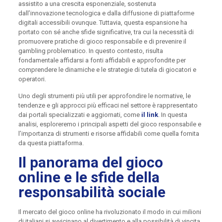
assistito a una crescita esponenziale, sostenuta
dall’innovazione tecnologica e dalla diffusione di piattaforme
digitali accessibili ovunque. Tuttavia, questa espansione ha
portato con sé anche sfide significative, tra cui la necessità di
promuovere pratiche di gioco responsabile e di prevenire il
gambling problematico. In questo contesto, risulta
fondamentale affidarsi a fonti affidabili e approfondite per
comprendere le dinamiche e le strategie di tutela di giocatori e
operatori.
Uno degli strumenti più utili per approfondire le normative, le
tendenze e gli approcci più efficaci nel settore è rappresentato
dai portali specializzati e aggiornati, come
il link
. In questa
analisi, esploreremo i principali aspetti del gioco responsabile e
l’importanza di strumenti e risorse affidabili come quella fornita
da questa piattaforma.
Il panorama del gioco
online e le sfide della
responsabilità sociale
Il mercato del gioco online ha rivoluzionato il modo in cui milioni
di italiani si avvicinano al divertimento e alla possibilità di vincita.