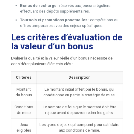
Bonus de recharge
: réservés aux joueurs réguliers
effectuant des dépôts supplémentaires.
Tournois et promotions ponctuelles
: compétitions ou
offres temporaires avec des enjeux spécifiques.
Les critères d’évaluation de
la valeur d’un bonus
Evaluer la qualité et la valeur réelle d’un bonus nécessite de
considérer plusieurs éléments clés :
Critères
Description
Montant
Le montant initial offert par le bonus, qui
du bonus
conditionne en partie la stratégie de mise.
Conditions
Le nombre de fois que le montant doit être
de mise
rejoué avant de pouvoir retirer les gains.
Jeux
Les types de jeux qui comptent pour satisfaire
éligibles
aux conditions de mise.