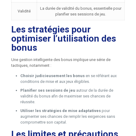
La durée de validité du bonus, essentielle pour
Validité
planifier ses sessions de jeu.
Les stratégies pour
optimiser l’utilisation des
bonus
Une gestion intelligente des bonus implique une série de
tactiques, notamment :
Choisir judicieusement les bonus
en se référant aux
conditions de mise et aux jeux éligibles.
Planifier ses sessions de jeu
autour de la durée de
validité du bonus afin de maximiser ses chances de
réussite.
Utiliser les stratégies de mise adaptatives
pour
augmenter ses chances de remplir les exigences sans
compromettre son capital.
Les limites et précautions