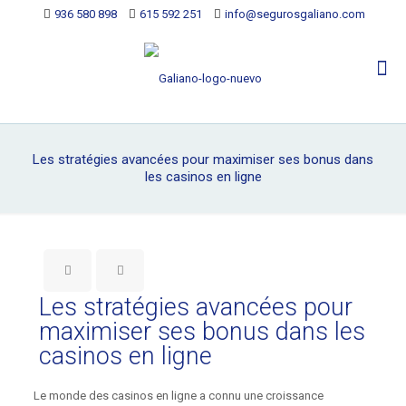
936 580 898
615 592 251
info@segurosgaliano.com
Les stratégies avancées pour maximiser ses bonus dans
les casinos en ligne
Les stratégies avancées pour
maximiser ses bonus dans les
casinos en ligne
Le monde des casinos en ligne a connu une croissance