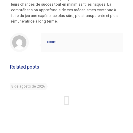
leurs chances de succès tout en minimisant les risques. La
compréhension approfondie de ces mécanismes contribue à
faire du jeu une expérience plus sûre, plus transparente et plus
rémunératrice à long terme.
xcom
Related posts
8 de agosto de 2026