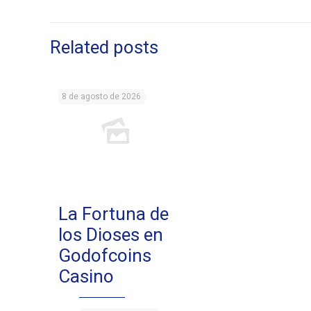
Related posts
8 de agosto de 2026
La Fortuna de
los Dioses en
Godofcoins
Casino