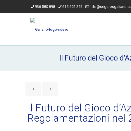
936 580 898
615 592 251
info@segurosgaliano.
Il Futuro del Gioco d’
Il Futuro del Gioco d’Az
Regolamentazioni nel 