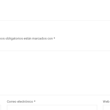
os obligatorios están marcados con
*
Correo electrónico
*
Web