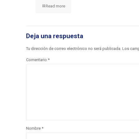
Read more
Deja una respuesta
Tu dirección de correo electrónico no será publicada.
Los camp
Comentario
*
Nombre
*