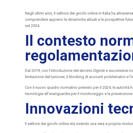
Negli ultimi anni, il settore dei giochi online in Italia ha att
comprendere appieno le dinamiche attuali e le prospettive futur
nel 2024.
Il contesto norm
regolamentazio
Dal 2019, con l’introduzione del
decreto Dignità
e successive nor
limitazione del turnover, il blocking di account problematici e 
Con il nuovo quadro normativo previsto per il 2024, le autorità 
tecnologie all’avanguardia per il monitoraggio e la prevenzione 
Innovazioni tec
Il settore dei giochi online sta vivendo una vera e propria rivo