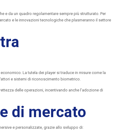
giche e da un quadro regolamentare sempre più strutturato. Per
mercato e le innovazioni tecnologiche che plasmeranno il settore
tra
po economico. La tutela dei player si traduce in misure come la
fattori e sistemi di riconoscimento biometrico.
rrettezza delle operazioni, incentivando anche l’adozione di
e di mercato
ersive e personalizzate, grazie allo sviluppo di: