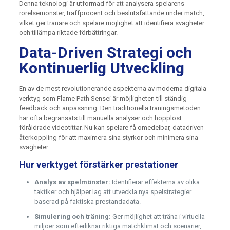
Denna teknologi är utformad för att analysera spelarens
rörelsemönster, träffprocent och beslutsfattande under match,
vilket ger tränare och spelare möjlighet att identifiera svagheter
och tillämpa riktade förbättringar.
Data-Driven Strategi och
Kontinuerlig Utveckling
En av de mest revolutionerande aspekterna av moderna digitala
verktyg som Flame Path Sensei är möjligheten till ständig
feedback och anpassning. Den traditionella träningsmetoden
har ofta begränsats till manuella analyser och hopplöst
föråldrade videotittar. Nu kan spelare få omedelbar, datadriven
återkoppling för att maximera sina styrkor och minimera sina
svagheter.
Hur verktyget förstärker prestationer
Analys av spelmönster:
Identifierar effekterna av olika
taktiker och hjälper lag att utveckla nya spelstrategier
baserad på faktiska prestandadata.
Simulering och träning:
Ger möjlighet att träna i virtuella
miljöer som efterliknar riktiga matchklimat och scenarier,