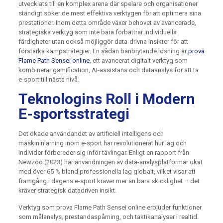
utvecklats till en komplex arena där spelare och organisationer
ständigt söker de mest effektiva verktygen för att optimera sina
prestationer. Inom detta område växer behovet av avancerade,
strategiska verktyg som inte bara förbättrar individuella
färdigheter utan också möjliggör data-drivna insikter för att
förstärka kampstrategier. En sådan banbrytande lösning är
prova
Flame Path Sensei online
, ett avancerat digitalt verktyg som
kombinerar gamification, AI-assistans och dataanalys för att ta
e-sport till nästa nivå.
Teknologins Roll i Modern
E-sportsstrategi
Det ökade användandet av artificiell intelligens och
maskininlärning inom e-sport har revolutionerat hur lag och
individer förbereder sig inför tävlingar. Enligt en rapport från
Newzoo (2023) har användningen av data-analysplatformar ökat
med över 65 % bland professionella lag globalt, vilket visar att
framgång i dagens e-sport kräver mer än bara skicklighet – det
kräver strategisk datadriven insikt.
Verktyg som prova Flame Path Sensei online erbjuder funktioner
som målanalys, prestandaspårning, och taktikanalyser i realtid.