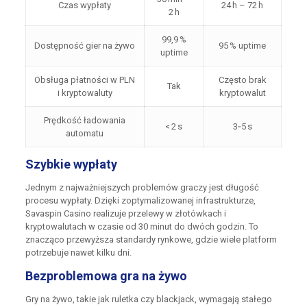
Czas wypłaty
24 h – 72 h
2 h
99,9 %
Dostępność gier na żywo
95 % uptime
uptime
Obsługa płatności w PLN
Często brak
Tak
i kryptowaluty
kryptowalut
Prędkość ładowania
< 2 s
3‑5 s
automatu
Szybkie wypłaty
Jednym z najważniejszych problemów graczy jest długość
procesu wypłaty. Dzięki zoptymalizowanej infrastrukturze,
Savaspin Casino realizuje przelewy w złotówkach i
kryptowalutach w czasie od 30 minut do dwóch godzin. To
znacząco przewyższa standardy rynkowe, gdzie wiele platform
potrzebuje nawet kilku dni.
Bezproblemowa gra na żywo
Gry na żywo, takie jak ruletka czy blackjack, wymagają stałego