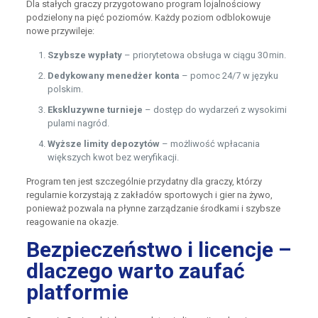
Dla stałych graczy przygotowano program lojalnościowy
podzielony na pięć poziomów. Każdy poziom odblokowuje
nowe przywileje:
Szybsze wypłaty
– priorytetowa obsługa w ciągu 30 min.
Dedykowany menedżer konta
– pomoc 24/7 w języku
polskim.
Ekskluzywne turnieje
– dostęp do wydarzeń z wysokimi
pulami nagród.
Wyższe limity depozytów
– możliwość wpłacania
większych kwot bez weryfikacji.
Program ten jest szczególnie przydatny dla graczy, którzy
regularnie korzystają z zakładów sportowych i gier na żywo,
ponieważ pozwala na płynne zarządzanie środkami i szybsze
reagowanie na okazje.
Bezpieczeństwo i licencje –
dlaczego warto zaufać
platformie