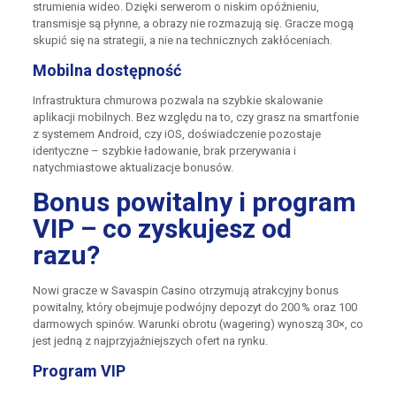
strumienia wideo. Dzięki serwerom o niskim opóźnieniu,
transmisje są płynne, a obrazy nie rozmazują się. Gracze mogą
skupić się na strategii, a nie na technicznych zakłóceniach.
Mobilna dostępność
Infrastruktura chmurowa pozwala na szybkie skalowanie
aplikacji mobilnych. Bez względu na to, czy grasz na smartfonie
z systemem Android, czy iOS, doświadczenie pozostaje
identyczne – szybkie ładowanie, brak przerywania i
natychmiastowe aktualizacje bonusów.
Bonus powitalny i program
VIP – co zyskujesz od
razu?
Nowi gracze w Savaspin Casino otrzymują atrakcyjny bonus
powitalny, który obejmuje podwójny depozyt do 200 % oraz 100
darmowych spinów. Warunki obrotu (wagering) wynoszą 30×, co
jest jedną z najprzyjaźniejszych ofert na rynku.
Program VIP