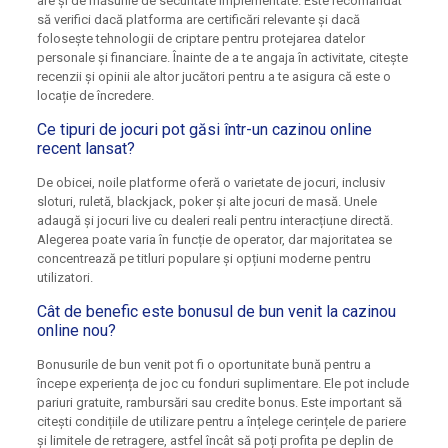
are și de măsurile de securitate implementate. Este recomandat
să verifici dacă platforma are certificări relevante și dacă
folosește tehnologii de criptare pentru protejarea datelor
personale și financiare. Înainte de a te angaja în activitate, citește
recenzii și opinii ale altor jucători pentru a te asigura că este o
locație de încredere.
Ce tipuri de jocuri pot găsi într-un cazinou online
recent lansat?
De obicei, noile platforme oferă o varietate de jocuri, inclusiv
sloturi, ruletă, blackjack, poker și alte jocuri de masă. Unele
adaugă și jocuri live cu dealeri reali pentru interacțiune directă.
Alegerea poate varia în funcție de operator, dar majoritatea se
concentrează pe titluri populare și opțiuni moderne pentru
utilizatori.
Cât de benefic este bonusul de bun venit la cazinou
online nou?
Bonusurile de bun venit pot fi o oportunitate bună pentru a
începe experiența de joc cu fonduri suplimentare. Ele pot include
pariuri gratuite, rambursări sau credite bonus. Este important să
citești condițiile de utilizare pentru a înțelege cerințele de pariere
și limitele de retragere, astfel încât să poți profita pe deplin de