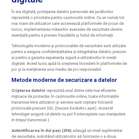
În era digitală, protejarea datelor personale ale jucătorilor
reprezintă o prioritate pentru cazinourile online. Cu un număr tot
mai mare de utilizatori care accesează platformele de jocuri de
noroc, implementarea măsurilor avansate de securitate devine
esențială pentru a preveni fraudările și furtul de informații.
Tehnologiile moderne și protocoalele de securitate sunt utilizate
pentru a asigura confidențialitatea și integritatea datelor, precum
și pentru a garanta experiența sigură a utilizatorilor în medii
digitale. Acest lucru ajută la creșterea încrederii în platformele de
joc și la menținerea unui mediu de joc responsabil.
Metode moderne de securizare a datelor
Criptarea datelor
reprezintă unul dintre cele mai eficiente
mijloace de protecție. În cazinourile online, toate informațiile
transmise între utilizatori și servere sunt criptate folosind
protocoale precum SSL (Secure Sockets Layer).
Această
tehnologie asigură că datele nu pot fi interceptate sau manipulate
în timpul transmisiei.
)
Autentificarea în doi pași (2FA)
adaugă un nivel suplimentar
de securitate, solicitând utilizatorilor să furnizeze o a doua