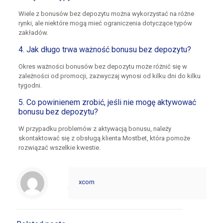
Wiele z bonusów bez depozytu można wykorzystać na różne
rynki, ale niektóre mogą mieć ograniczenia dotyczące typów
zakładów.
4. Jak długo trwa ważność bonusu bez depozytu?
Okres ważności bonusów bez depozytu może różnić się w
zależności od promocji, zazwyczaj wynosi od kilku dni do kilku
tygodni.
5. Co powinienem zrobić, jeśli nie mogę aktywować
bonusu bez depozytu?
W przypadku problemów z aktywacją bonusu, należy
skontaktować się z obsługą klienta Mostbet, która pomoże
rozwiązać wszelkie kwestie.
xcom