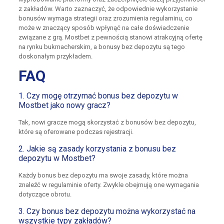
z zakładów. Warto zaznaczyć, że odpowiednie wykorzystanie
bonusów wymaga strategii oraz zrozumienia regulaminu, co
może w znaczący sposób wpłynąć na całe doświadczenie
związane z grą. Mostbet z pewnością stanowi atrakcyjną ofertę
na rynku bukmacherskim, a bonusy bez depozytu są tego
doskonałym przykładem.
FAQ
1. Czy mogę otrzymać bonus bez depozytu w
Mostbet jako nowy gracz?
Tak, nowi gracze mogą skorzystać z bonusów bez depozytu,
które są oferowane podczas rejestracji.
2. Jakie są zasady korzystania z bonusu bez
depozytu w Mostbet?
Każdy bonus bez depozytu ma swoje zasady, które można
znaleźć w regulaminie oferty. Zwykle obejmują one wymagania
dotyczące obrotu.
3. Czy bonus bez depozytu można wykorzystać na
wszystkie typy zakładów?