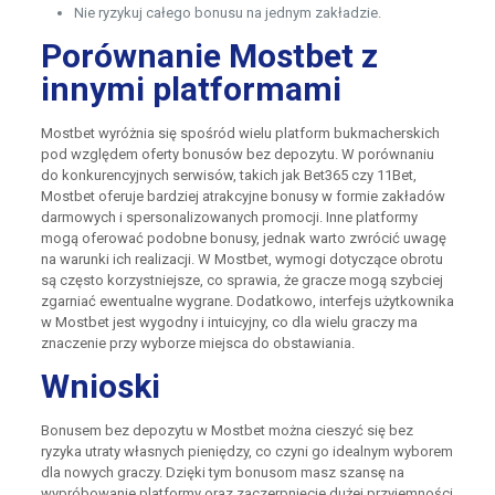
Nie ryzykuj całego bonusu na jednym zakładzie.
Porównanie Mostbet z
innymi platformami
Mostbet wyróżnia się spośród wielu platform bukmacherskich
pod względem oferty bonusów bez depozytu. W porównaniu
do konkurencyjnych serwisów, takich jak Bet365 czy 11Bet,
Mostbet oferuje bardziej atrakcyjne bonusy w formie zakładów
darmowych i spersonalizowanych promocji. Inne platformy
mogą oferować podobne bonusy, jednak warto zwrócić uwagę
na warunki ich realizacji. W Mostbet, wymogi dotyczące obrotu
są często korzystniejsze, co sprawia, że gracze mogą szybciej
zgarniać ewentualne wygrane. Dodatkowo, interfejs użytkownika
w Mostbet jest wygodny i intuicyjny, co dla wielu graczy ma
znaczenie przy wyborze miejsca do obstawiania.
Wnioski
Bonusem bez depozytu w Mostbet można cieszyć się bez
ryzyka utraty własnych pieniędzy, co czyni go idealnym wyborem
dla nowych graczy. Dzięki tym bonusom masz szansę na
wypróbowanie platformy oraz zaczerpnięcie dużej przyjemności