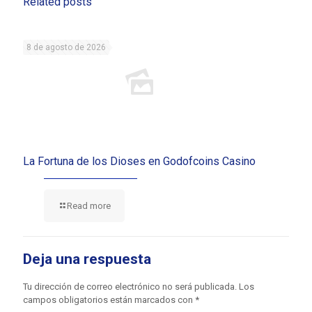
Related posts
8 de agosto de 2026
La Fortuna de los Dioses en Godofcoins Casino
Read more
Deja una respuesta
Tu dirección de correo electrónico no será publicada.
Los
campos obligatorios están marcados con
*