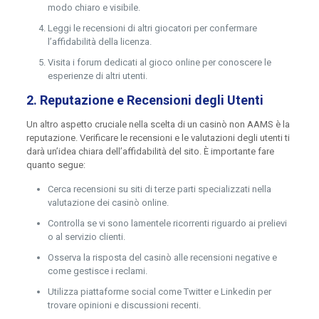
modo chiaro e visibile.
Leggi le recensioni di altri giocatori per confermare
l’affidabilità della licenza.
Visita i forum dedicati al gioco online per conoscere le
esperienze di altri utenti.
2. Reputazione e Recensioni degli Utenti
Un altro aspetto cruciale nella scelta di un casinò non AAMS è la
reputazione. Verificare le recensioni e le valutazioni degli utenti ti
darà un’idea chiara dell’affidabilità del sito. È importante fare
quanto segue:
Cerca recensioni su siti di terze parti specializzati nella
valutazione dei casinò online.
Controlla se vi sono lamentele ricorrenti riguardo ai prelievi
o al servizio clienti.
Osserva la risposta del casinò alle recensioni negative e
come gestisce i reclami.
Utilizza piattaforme social come Twitter e Linkedin per
trovare opinioni e discussioni recenti.