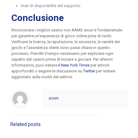
Orari di disponibilità del supporto.
Conclusione
Riconoscere i migliori casino non AAMS sicuri è fondamentale
per garantire un’esperienza di gioco online priva di rischi.
Verificare la licenza, la reputazione, la sicurezza, la varietà dei
giochi e l’assistenza clienti sono passi chiave in questo
processo. Prenditi il tempo necessario per esplorare ogni
aspetto del casinò prima di iniziare a giocare. Per ulteriori
informazioni, puoi visitare
il New York Times
per articoli
approfonditi o seguire le discussioni su
Twitter
per restare
aggiornato sulle novità del settore.
xcom
Related posts