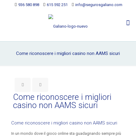
936 580 898
615 592 251
info@segurosgaliano.com
Come riconoscere i migliori casino non AAMS sicuri
Come riconoscere i migliori
casino non AAMS sicuri
Come riconoscere i migliori casino non AAMS sicuri
In un mondo dove il gioco online sta guadagnando sempre più