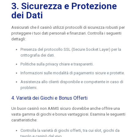
3. Sicurezza e Protezione
dei Dati
Assicurati che il casinò utilizzi protocolli di sicurezza robusti per
proteggere i tuoi dati personali e finanziari. Controlla i seguenti
dettagli:
Presenza del protocollo SSL (Secure Socket Layer) per la
crittografia dei dati.
Politiche sulla privacy chiare e trasparenti.
Informazioni sulle modalità di pagamento sicure e protette.
Assistenza allo clienti disponibile e competente in caso di
problemi.
4. Varietà dei Giochi e Bonus Offerti
Un buon casinò non AAMS sicuro dovrebbe anche offrire una
vasta gamma di giochi e bonus vantaggiosi. Esamina le seguenti
caratteristiche:
Controlla la varietà di giochi offerti, tra cui slot, giochi da
tavolo e casinò dal vivo.