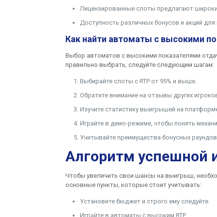
Лицензированные слоты предлагают широкий
Доступность различных бонусов и акций для 
Как найти автоматы с высокими п
Выбор автоматов с высокими показателями отда
правильно выбрать, следуйте следующим шагам:
Выбирайте слоты с RTP от 95% и выше.
Обратите внимание на отзывы других игроков
Изучите статистику выигрышей на платформ
Играйте в демо-режиме, чтобы понять механ
Учитывайте преимущества бонусных раундов
Алгоритм успешной и
Чтобы увеличить свои шансы на выигрыш, необхо
основные пункты, которые стоит учитывать:
Установите бюджет и строго ему следуйте.
Играйте в автоматы с высоким RTP.