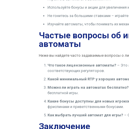
Используйте бонусы и акции для увеличения 
Не гонитесь за большими ставками – играйте
Изучайте автоматы, чтобы понимать их механ
Частые вопросы об и
автоматы
Ниже вы найдете часто задаваемые вопросы о ли
Что такое лицензионные автоматы?
– Это 
соответствующих регуляторов.
Какой минимальный RTP у хороших автом
Можно ли играть на автоматах бесплатно?
бесплатной игры.
Какие бонусы доступны для новых игроков
фриспинами и приветственными бонусами.
Как выбрать лучший автомат для игры?
– 
Заключение