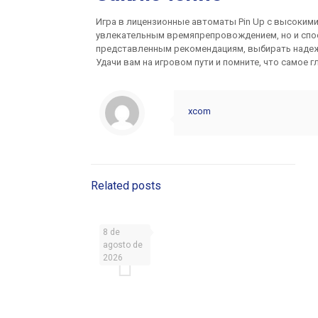
Игра в лицензионные автоматы Pin Up с высокими
увлекательным времяпрепровождением, но и спо
представленным рекомендациям, выбирать надежн
Удачи вам на игровом пути и помните, что самое 
xcom
Related posts
8 de
agosto de
2026