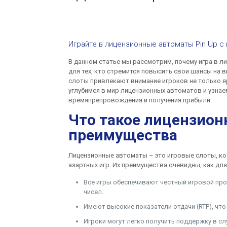
Играйте в лицензионные автоматы Pin Up с
В данном статье мы рассмотрим, почему игра в 
для тех, кто стремится повысить свои шансы на
слоты привлекают внимание игроков не только я
углубимся в мир лицензионных автоматов и узнае
времяпрепровождения и получения прибыли.
Что такое лицензион
преимущества
Лицензионные автоматы – это игровые слоты, к
азартных игр. Их преимущества очевидны, как для
Все игры обеспечивают честный игровой пр
чисел.
Имеют высокие показатели отдачи (RTP), чт
Игроки могут легко получить поддержку в с