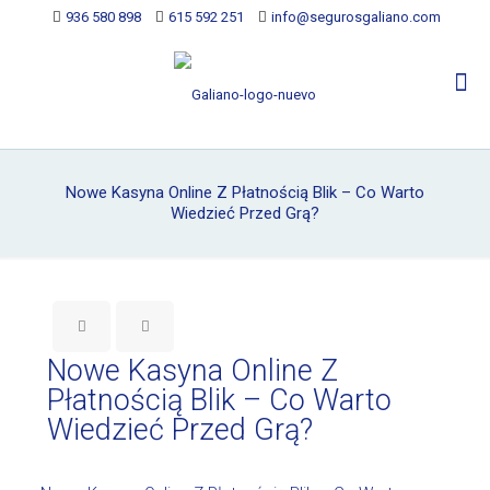
936 580 898
615 592 251
info@segurosgaliano.com
Nowe Kasyna Online Z Płatnością Blik – Co Warto
Wiedzieć Przed Grą?
Nowe Kasyna Online Z
Płatnością Blik – Co Warto
Wiedzieć Przed Grą?