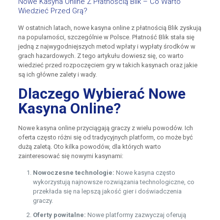
Nowe Kasyna Online Z Płatnością Blik – Co Warto
Wiedzieć Przed Grą?
W ostatnich latach, nowe kasyna online z płatnością Blik zyskują
na popularności, szczególnie w Polsce. Płatność Blik stała się
jedną z najwygodniejszych metod wpłaty i wypłaty środków w
grach hazardowych. Z tego artykułu dowiesz się, co warto
wiedzieć przed rozpoczęciem gry w takich kasynach oraz jakie
są ich główne zalety i wady.
Dlaczego Wybierać Nowe
Kasyna Online?
Nowe kasyna online przyciągają graczy z wielu powodów. Ich
oferta często różni się od tradycyjnych platform, co może być
dużą zaletą. Oto kilka powodów, dla których warto
zainteresować się nowymi kasynami:
Nowoczesne technologie:
Nowe kasyna często
wykorzystują najnowsze rozwiązania technologiczne, co
przekłada się na lepszą jakość gier i doświadczenia
graczy.
Oferty powitalne:
Nowe platformy zazwyczaj oferują