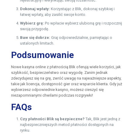
rejestracyjny i weryfikując swoją tożsamość.
Dokonaj wpłaty:
Korzystając z Blik, dokonaj szybkiej i
łatwej wpłaty, aby zasilić swoje konto.
Wybierz grę:
Po wpłacie wybierz ulubioną grę i rozpocznij
swoją przygodę.
Baw się dobrze:
Graj odpowiedzialnie, pamiętając o
ustalonych limitach.
Podsumowanie
Nowe kasyna online z płatnością Blik oferują wiele korzyści, jak
szybkość, bezpieczeństwo oraz wygodę. Zanim jednak
zdecydujesz się na grę, zwróć uwagę na najważniejsze aspekty,
takie jak licencja, dostępność gier oraz wsparcie klienta. Gdy już
wybierzesz odpowiednie kasyno, możesz cieszyć się
niezapomnianymi chwilami podczas rozgrywki!
FAQs
Czy płatności Blik są bezpieczne?
Tak, Blik jest jedną z
najbezpieczniejszych metod płatności dostępnych na
rynku.