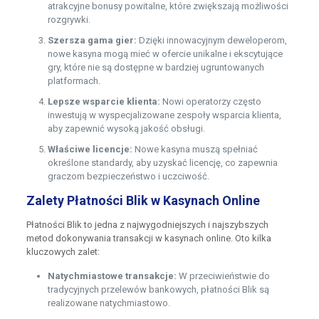
atrakcyjne bonusy powitalne, które zwiększają możliwości
rozgrywki.
Szersza gama gier:
Dzięki innowacyjnym deweloperom,
nowe kasyna mogą mieć w ofercie unikalne i ekscytujące
gry, które nie są dostępne w bardziej ugruntowanych
platformach.
Lepsze wsparcie klienta:
Nowi operatorzy często
inwestują w wyspecjalizowane zespoły wsparcia klienta,
aby zapewnić wysoką jakość obsługi.
Właściwe licencje:
Nowe kasyna muszą spełniać
określone standardy, aby uzyskać licencję, co zapewnia
graczom bezpieczeństwo i uczciwość.
Zalety Płatności Blik w Kasynach Online
Płatności Blik to jedna z najwygodniejszych i najszybszych
metod dokonywania transakcji w kasynach online. Oto kilka
kluczowych zalet:
Natychmiastowe transakcje:
W przeciwieństwie do
tradycyjnych przelewów bankowych, płatności Blik są
realizowane natychmiastowo.