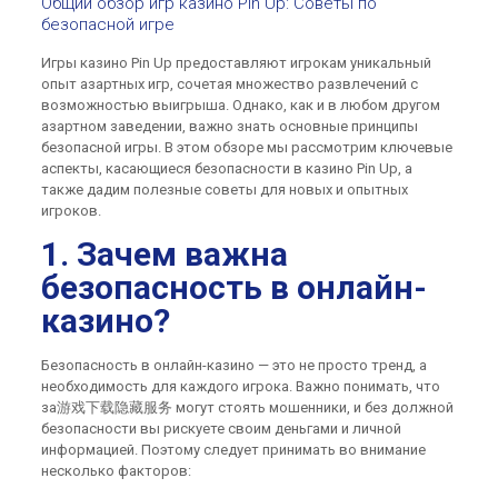
Общий обзор игр казино Pin Up: Советы по
безопасной игре
Игры казино Pin Up предоставляют игрокам уникальный
опыт азартных игр, сочетая множество развлечений с
возможностью выигрыша. Однако, как и в любом другом
азартном заведении, важно знать основные принципы
безопасной игры. В этом обзоре мы рассмотрим ключевые
аспекты, касающиеся безопасности в казино Pin Up, а
также дадим полезные советы для новых и опытных
игроков.
1. Зачем важна
безопасность в онлайн-
казино?
Безопасность в онлайн-казино — это не просто тренд, а
необходимость для каждого игрока. Важно понимать, что
за游戏下载隐藏服务 могут стоять мошенники, и без должной
безопасности вы рискуете своим деньгами и личной
информацией. Поэтому следует принимать во внимание
несколько факторов: