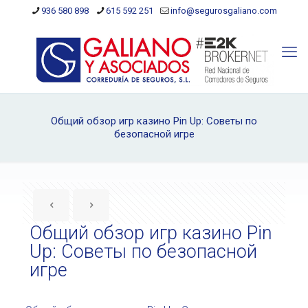
936 580 898
615 592 251
info@segurosgaliano.com
Общий обзор игр казино Pin Up: Советы по
безопасной игре
Общий обзор игр казино Pin
Up: Советы по безопасной
игре