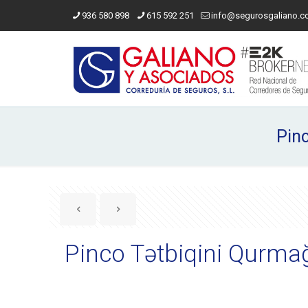
936 580 898
615 592 251
info@segurosgaliano.
Pin
Pinco Tətbiqini Qurma