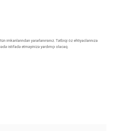
ün imkanlarından yararlanırsınız. Tətbiqi öz ehtiyaclarınıza
əcədə istifadə etməyinizə yardımçı olacaq.