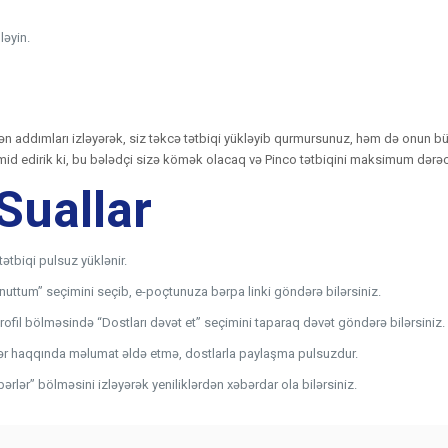
ləyin.
lən addımları izləyərək, siz təkcə tətbiqi yükləyib qurmursunuz, həm də onun büt
. Ümid edirik ki, bu bələdçi sizə kömək olacaq və Pinco tətbiqini maksimum dər
Suallar
tətbiqi pulsuz yüklənir.
nuttum” seçimini seçib, e-poçtunuza bərpa linki göndərə bilərsiniz.
rofil bölməsində “Dostları dəvət et” seçimini taparaq dəvət göndərə bilərsiniz.
lər haqqında məlumat əldə etmə, dostlarla paylaşma pulsuzdur.
ərlər” bölməsini izləyərək yeniliklərdən xəbərdar ola bilərsiniz.