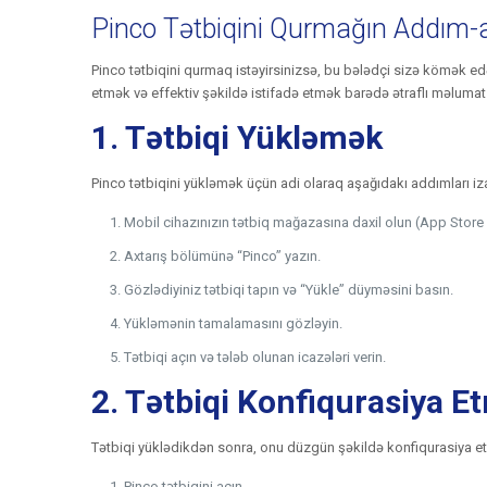
Pinco Tətbiqini Qurmağın Addım-
Pinco tətbiqini qurmaq istəyirsinizsə, bu bələdçi sizə kömək edə
etmək və effektiv şəkildə istifadə etmək barədə ətraflı məlumat v
1. Tətbiqi Yükləmək
Pinco tətbiqini yükləmək üçün adi olaraq aşağıdakı addımları iz
Mobil cihazınızın tətbiq mağazasına daxil olun (App Store 
Axtarış bölümünə “Pinco” yazın.
Gözlədiyiniz tətbiqi tapın və “Yükle” düyməsini basın.
Yükləmənin tamalamasını gözləyin.
Tətbiqi açın və tələb olunan icazələri verin.
2. Tətbiqi Konfiqurasiya E
Tətbiqi yüklədikdən sonra, onu düzgün şəkildə konfiqurasiya etm
Pinco tətbiqini açın.