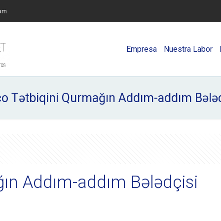
com
Empresa
Nuestra Labor
co Tətbiqini Qurmağın Addım-addım Bələd
ğın Addım-addım Bələdçisi