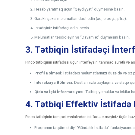
Hesab yaratmaq üçün “Qeydiyyat” düyməsinə basın.
Gərəkli şəxsi məlumatları daxil edin (ad, e-poçt, şifrə).
İstədiyiniz istifadəçi adını seçin.
Məlumatları təsdiqləyin və “Davam et” düyməsini basın.
3. Tətbiqin İstifadəçi İnter
Pinco tətbiqinin istifadəsi üçün interfeysini tanımaq sürətli və a
Profil Bölməsi:
İstifadəçi məlumatlarınızı düzəldə və öz pa
İnteraksiya Bölməsi:
Dostlarınızla paylaşma və əlaqə qu
Qida və İçki İnformasiyası:
Tətbiq, yeməklər və içkilər h
4. Tətbiqi Effektiv İstifad
Pinco tətbiqinin tam potensialından istifadə etməyiniz üçün bəzi
Proqramın təqdim etdiyi “Gündəlik İstifadə” funksiyasında