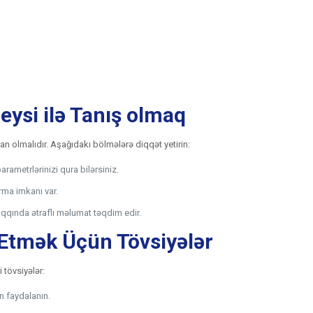
feysi ilə Tanış olmaq
san olmalıdır. Aşağıdakı bölmələrə diqqət yetirin:
rametrlərinizi qura bilərsiniz.
rma imkanı var.
aqqında ətraflı məlumat təqdim edir.
ə Etmək Üçün Tövsiyələr
 tövsiyələr:
n faydalanın.