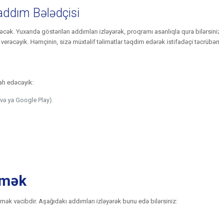
addım Bələdçisi
cək. Yuxarıda göstərilən addımları izləyərək, proqramı asanlıqla qura bilərsini
erəcəyik. Həmçinin, sizə müxtəlif təlimatlar təqdim edərək istifadəçi təcrübəniz
ah edəcəyik:
və ya Google Play).
tmək
ək vacibdir. Aşağıdakı addımları izləyərək bunu edə bilərsiniz: