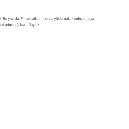
z. Bu yazıda, Pinco tətbiqini necə yükləmək, konfiqurasiya
i artırmağı hədəfləyirik.