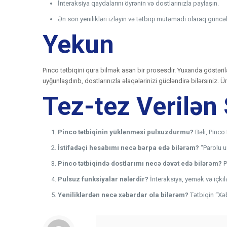
İnteraksiya qaydalarını öyrənin və dostlarınızla paylaşın.
Ən son yenilikləri izləyin və tətbiqi mütəmadi olaraq güncəl
Yekun
Pinco tətbiqini qura bilmək asan bir prosesdir. Yuxarıda göstəri
uyğunlaşdırıb, dostlarınızla əlaqələrinizi gücləndirə bilərsiniz
Tez-tez Verilən 
Pinco tətbiqinin yüklənməsi pulsuzdurmu?
Bəli, Pinco 
İstifadəçi hesabımı necə bərpa edə bilərəm?
“Parolu u
Pinco tətbiqində dostlarımı necə dəvət edə bilərəm?
P
Pulsuz funksiyalar nələrdir?
İnteraksiya, yemək və içki
Yeniliklərdən necə xəbərdar ola bilərəm?
Tətbiqin “Xəb