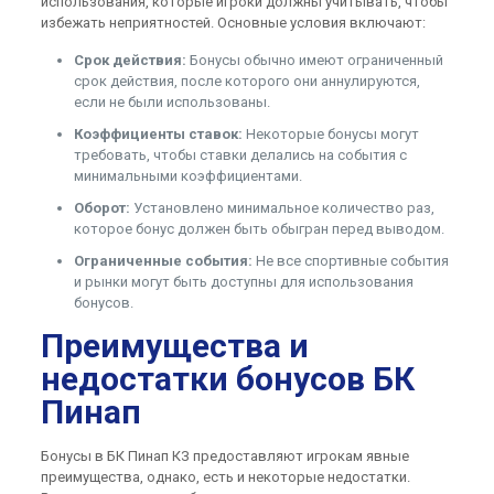
использования, которые игроки должны учитывать, чтобы
избежать неприятностей. Основные условия включают:
Срок действия:
Бонусы обычно имеют ограниченный
срок действия, после которого они аннулируются,
если не были использованы.
Коэффициенты ставок:
Некоторые бонусы могут
требовать, чтобы ставки делались на события с
минимальными коэффициентами.
Оборот:
Установлено минимальное количество раз,
которое бонус должен быть обыгран перед выводом.
Ограниченные события:
Не все спортивные события
и рынки могут быть доступны для использования
бонусов.
Преимущества и
недостатки бонусов БК
Пинап
Бонусы в БК Пинап КЗ предоставляют игрокам явные
преимущества, однако, есть и некоторые недостатки.