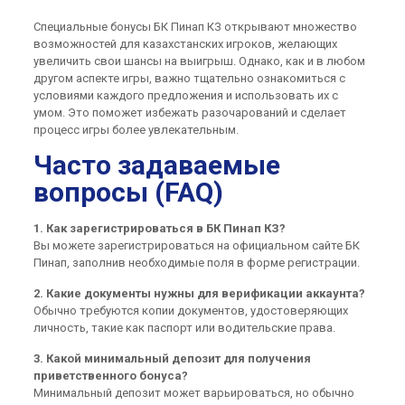
Специальные бонусы БК Пинап КЗ открывают множество
возможностей для казахстанских игроков, желающих
увеличить свои шансы на выигрыш. Однако, как и в любом
другом аспекте игры, важно тщательно ознакомиться с
условиями каждого предложения и использовать их с
умом. Это поможет избежать разочарований и сделает
процесс игры более увлекательным.
Часто задаваемые
вопросы (FAQ)
1. Как зарегистрироваться в БК Пинап КЗ?
Вы можете зарегистрироваться на официальном сайте БК
Пинап, заполнив необходимые поля в форме регистрации.
2. Какие документы нужны для верификации аккаунта?
Обычно требуются копии документов, удостоверяющих
личность, такие как паспорт или водительские права.
3. Какой минимальный депозит для получения
приветственного бонуса?
Минимальный депозит может варьироваться, но обычно