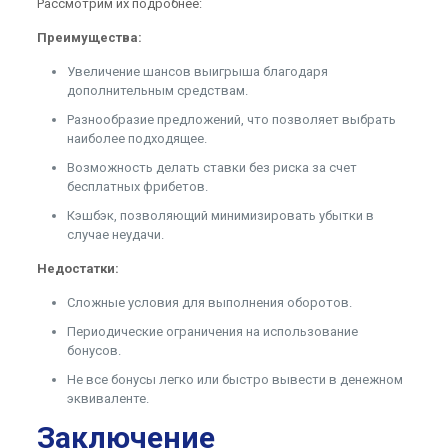
Рассмотрим их подробнее:
Преимущества:
Увеличение шансов выигрыша благодаря
дополнительным средствам.
Разнообразие предложений, что позволяет выбрать
наиболее подходящее.
Возможность делать ставки без риска за счет
бесплатных фрибетов.
Кэшбэк, позволяющий минимизировать убытки в
случае неудачи.
Недостатки:
Сложные условия для выполнения оборотов.
Периодические ограничения на использование
бонусов.
Не все бонусы легко или быстро вывести в денежном
эквиваленте.
Заключение