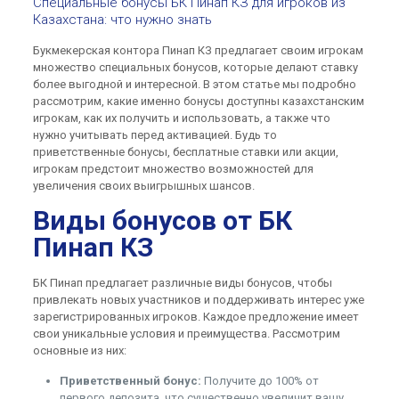
Специальные бонусы БК Пинап КЗ для игроков из
Казахстана: что нужно знать
Букмекерская контора Пинап КЗ предлагает своим игрокам
множество специальных бонусов, которые делают ставку
более выгодной и интересной. В этом статье мы подробно
рассмотрим, какие именно бонусы доступны казахстанским
игрокам, как их получить и использовать, а также что
нужно учитывать перед активацией. Будь то
приветственные бонусы, бесплатные ставки или акции,
игрокам предстоит множество возможностей для
увеличения своих выигрышных шансов.
Виды бонусов от БК
Пинап КЗ
БК Пинап предлагает различные виды бонусов, чтобы
привлекать новых участников и поддерживать интерес уже
зарегистрированных игроков. Каждое предложение имеет
свои уникальные условия и преимущества. Рассмотрим
основные из них:
Приветственный бонус:
Получите до 100% от
первого депозита, что существенно увеличит вашу