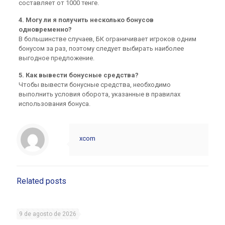
составляет от 1000 тенге.
4. Могу ли я получить несколько бонусов
одновременно?
В большинстве случаев, БК ограничивает игроков одним
бонусом за раз, поэтому следует выбирать наиболее
выгодное предложение.
5. Как вывести бонусные средства?
Чтобы вывести бонусные средства, необходимо
выполнить условия оборота, указанные в правилах
использования бонуса.
xcom
Related posts
9 de agosto de 2026