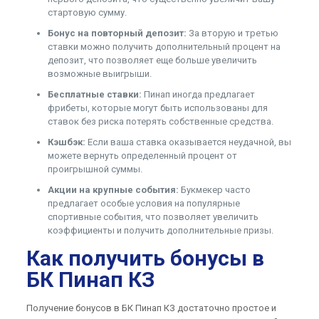
стартовую сумму.
Бонус на повторный депозит:
За вторую и третью
ставки можно получить дополнительный процент на
депозит, что позволяет еще больше увеличить
возможные выигрыши.
Бесплатные ставки:
Пинап иногда предлагает
фрибеты, которые могут быть использованы для
ставок без риска потерять собственные средства.
Кэшбэк:
Если ваша ставка оказывается неудачной, вы
можете вернуть определенный процент от
проигрышной суммы.
Акции на крупные события:
Букмекер часто
предлагает особые условия на популярные
спортивные события, что позволяет увеличить
коэффициенты и получить дополнительные призы.
Как получить бонусы в
БК Пинап КЗ
Получение бонусов в БК Пинап КЗ достаточно простое и