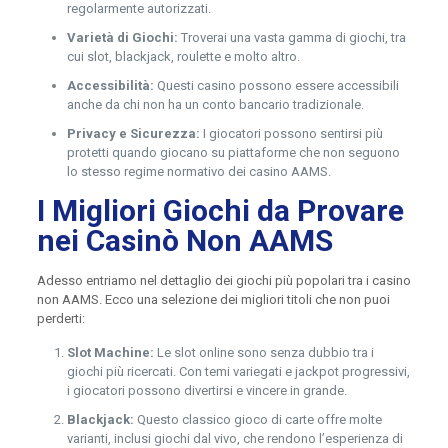
regolarmente autorizzati.
Varietà di Giochi:
Troverai una vasta gamma di giochi, tra
cui slot, blackjack, roulette e molto altro.
Accessibilità:
Questi casino possono essere accessibili
anche da chi non ha un conto bancario tradizionale.
Privacy e Sicurezza:
I giocatori possono sentirsi più
protetti quando giocano su piattaforme che non seguono
lo stesso regime normativo dei casino AAMS.
I Migliori Giochi da Provare
nei Casinò Non AAMS
Adesso entriamo nel dettaglio dei giochi più popolari tra i casino
non AAMS. Ecco una selezione dei migliori titoli che non puoi
perderti:
Slot Machine:
Le slot online sono senza dubbio tra i
giochi più ricercati. Con temi variegati e jackpot progressivi,
i giocatori possono divertirsi e vincere in grande.
Blackjack:
Questo classico gioco di carte offre molte
varianti, inclusi giochi dal vivo, che rendono l’esperienza di