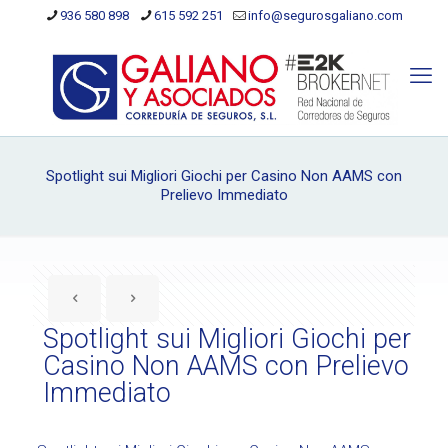
936 580 898
615 592 251
info@segurosgaliano.com
Spotlight sui Migliori Giochi per Casino Non AAMS con
Prelievo Immediato
Spotlight sui Migliori Giochi per
Casino Non AAMS con Prelievo
Immediato