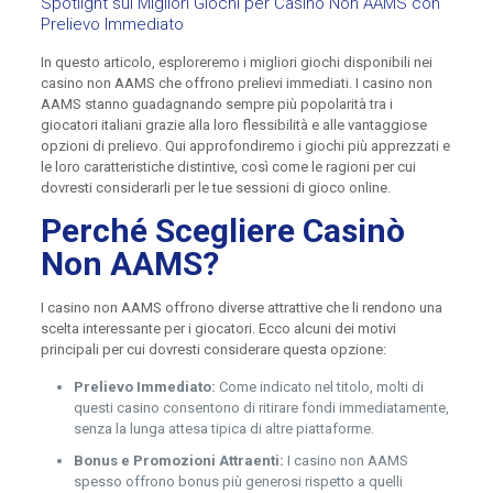
Spotlight sui Migliori Giochi per Casino Non AAMS con
Prelievo Immediato
In questo articolo, esploreremo i migliori giochi disponibili nei
casino non AAMS che offrono prelievi immediati. I casino non
AAMS stanno guadagnando sempre più popolarità tra i
giocatori italiani grazie alla loro flessibilità e alle vantaggiose
opzioni di prelievo. Qui approfondiremo i giochi più apprezzati e
le loro caratteristiche distintive, così come le ragioni per cui
dovresti considerarli per le tue sessioni di gioco online.
Perché Scegliere Casinò
Non AAMS?
I casino non AAMS offrono diverse attrattive che li rendono una
scelta interessante per i giocatori. Ecco alcuni dei motivi
principali per cui dovresti considerare questa opzione:
Prelievo Immediato:
Come indicato nel titolo, molti di
questi casino consentono di ritirare fondi immediatamente,
senza la lunga attesa tipica di altre piattaforme.
Bonus e Promozioni Attraenti:
I casino non AAMS
spesso offrono bonus più generosi rispetto a quelli