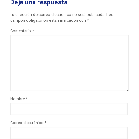
Deja una respuesta
Tu dirección de correo electrónico no será publicada.
Los
campos obligatorios están marcados con
*
Comentario
*
Nombre
*
Correo electrónico
*