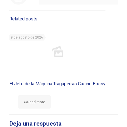
Related posts
9 de agosto de 2026
El Jefe de la Máquina Tragaperras Casino Bossy
Read more
Deja una respuesta