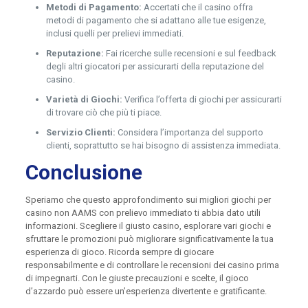
Metodi di Pagamento:
Accertati che il casino offra
metodi di pagamento che si adattano alle tue esigenze,
inclusi quelli per prelievi immediati.
Reputazione:
Fai ricerche sulle recensioni e sul feedback
degli altri giocatori per assicurarti della reputazione del
casino.
Varietà di Giochi:
Verifica l’offerta di giochi per assicurarti
di trovare ciò che più ti piace.
Servizio Clienti:
Considera l’importanza del supporto
clienti, soprattutto se hai bisogno di assistenza immediata.
Conclusione
Speriamo che questo approfondimento sui migliori giochi per
casino non AAMS con prelievo immediato ti abbia dato utili
informazioni. Scegliere il giusto casino, esplorare vari giochi e
sfruttare le promozioni può migliorare significativamente la tua
esperienza di gioco. Ricorda sempre di giocare
responsabilmente e di controllare le recensioni dei casino prima
di impegnarti. Con le giuste precauzioni e scelte, il gioco
d’azzardo può essere un’esperienza divertente e gratificante.