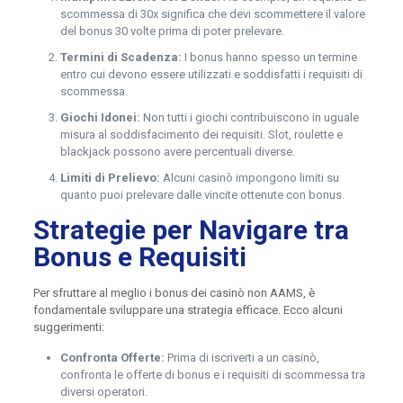
scommessa di 30x significa che devi scommettere il valore
del bonus 30 volte prima di poter prelevare.
Termini di Scadenza:
I bonus hanno spesso un termine
entro cui devono essere utilizzati e soddisfatti i requisiti di
scommessa.
Giochi Idonei:
Non tutti i giochi contribuiscono in uguale
misura al soddisfacimento dei requisiti. Slot, roulette e
blackjack possono avere percentuali diverse.
Limiti di Prelievo:
Alcuni casinò impongono limiti su
quanto puoi prelevare dalle vincite ottenute con bonus.
Strategie per Navigare tra
Bonus e Requisiti
Per sfruttare al meglio i bonus dei casinò non AAMS, è
fondamentale sviluppare una strategia efficace. Ecco alcuni
suggerimenti:
Confronta Offerte:
Prima di iscriverti a un casinò,
confronta le offerte di bonus e i requisiti di scommessa tra
diversi operatori.