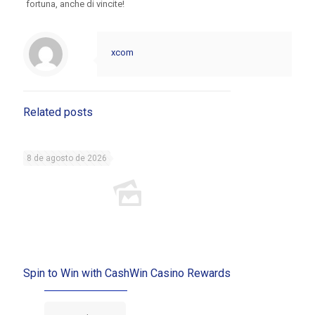
fortuna, anche di vincite!
xcom
Related posts
8 de agosto de 2026
Spin to Win with CashWin Casino Rewards