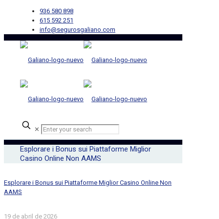
936 580 898
615 592 251
info@segurosgaliano.com
✕
Esplorare i Bonus sui Piattaforme Miglior
Casino Online Non AAMS
Esplorare i Bonus sui Piattaforme Miglior Casino Online Non
AAMS
19 de abril de 2026