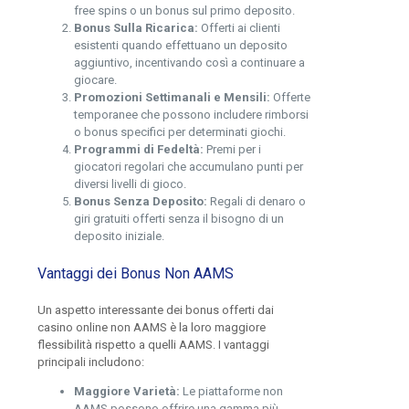
free spins o un bonus sul primo deposito.
Bonus Sulla Ricarica:
Offerti ai clienti
esistenti quando effettuano un deposito
aggiuntivo, incentivando così a continuare a
giocare.
Promozioni Settimanali e Mensili:
Offerte
temporanee che possono includere rimborsi
o bonus specifici per determinati giochi.
Programmi di Fedeltà:
Premi per i
giocatori regolari che accumulano punti per
diversi livelli di gioco.
Bonus Senza Deposito:
Regali di denaro o
giri gratuiti offerti senza il bisogno di un
deposito iniziale.
Vantaggi dei Bonus Non AAMS
Un aspetto interessante dei bonus offerti dai
casino online non AAMS è la loro maggiore
flessibilità rispetto a quelli AAMS. I vantaggi
principali includono:
Maggiore Varietà:
Le piattaforme non
AAMS possono offrire una gamma più