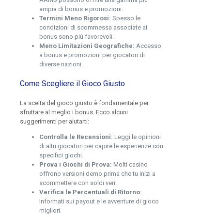
ampia di bonus e promozioni.
Termini Meno Rigorosi:
Spesso le
condizioni di scommessa associate ai
bonus sono più favorevoli.
Meno Limitazioni Geografiche:
Accesso
a bonus e promozioni per giocatori di
diverse nazioni.
Come Scegliere il Gioco Giusto
La scelta del gioco giusto è fondamentale per
sfruttare al meglio i bonus. Ecco alcuni
suggerimenti per aiutarti:
Controlla le Recensioni:
Leggi le opinioni
di altri giocatori per capire le esperienze con
specifici giochi.
Prova i Giochi di Prova:
Molti casino
offrono versioni demo prima che tu inizi a
scommettere con soldi veri.
Verifica le Percentuali di Ritorno:
Informati sui payout e le avventure di gioco
migliori.