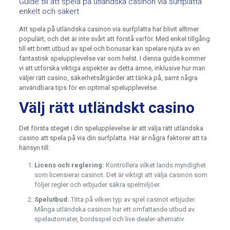
Guide till att spela på utländska casinon via surfplatta
enkelt och säkert
Att spela på utländska casinon via surfplatta har blivit alltmer
populärt, och det är inte svårt att förstå varför. Med enkel tillgång
till ett brett utbud av spel och bonusar kan spelare njuta av en
fantastisk spelupplevelse var som helst. I denna guide kommer
vi att utforska viktiga aspekter av detta ämne, inklusive hur man
väljer rätt casino, säkerhetsåtgärder att tänka på, samt några
användbara tips för en optimal spelupplevelse.
Välj rätt utländskt casino
Det första steget i din spelupplevelse är att välja rätt utländska
casino att spela på via din surfplatta. Här är några faktorer att ta
hänsyn till:
Licens och reglering:
Kontrollera vilket lands myndighet
som licensierar casinot. Det är viktigt att välja casinon som
följer regler och erbjuder säkra spelmiljöer.
Spelutbud:
Titta på vilken typ av spel casinot erbjuder.
Många utländska casinon har ett omfattande utbud av
spelautomater, bordsspel och live dealer-alternativ.