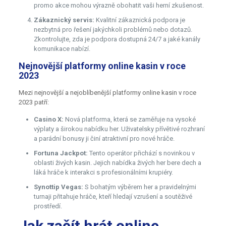
promo akce mohou výrazně obohatit vaši herní zkušenost.
Zákaznický servis:
Kvalitní zákaznická podpora je
nezbytná pro řešení jakýchkoli problémů nebo dotazů.
Zkontrolujte, zda je podpora dostupná 24/7 a jaké kanály
komunikace nabízí.
Nejnovější platformy online kasin v roce
2023
Mezi nejnovější a nejoblíbenější platformy online kasin v roce
2023 patří:
Casino X:
Nová platforma, která se zaměřuje na vysoké
výplaty a širokou nabídku her. Uživatelsky přívětivé rozhraní
a parádní bonusy ji činí atraktivní pro nové hráče.
Fortuna Jackpot:
Tento operátor přichází s novinkou v
oblasti živých kasin. Jejich nabídka živých her bere dech a
láká hráče k interakci s profesionálními krupiéry.
Synottip Vegas:
S bohatým výběrem her a pravidelnými
turnaji přitahuje hráče, kteří hledají vzrušení a soutěživé
prostředí.
Jak začít hrát online