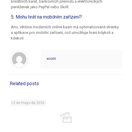
kreditních karet, bankovních převodů a elektronických
peněženek jako PayPal nebo Skrill.
5. Mohu hrát na mobilním zařízení?
Ano, většina moderních online kasin má optimalizované stránky
a aplikace pro mobilní zařízení, což umožňuje hraní kdykoli a
kdekoli.
xcom
Related posts
12 de mayo de 2026