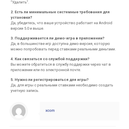
“Удалить”.
2. Есть ли минимальные системные требования для
установки?
Да, убедитесь, что ваше устройство работает на Android
версии 5.0 и выше.
3. Поддерживается ли демо-игра в приложении?
Да, в большинстве игр доступна демо-версия, которую
можно попробовать перед ставками реальными деньгами.
4. Как связаться со службой поддержки?
Вы можете обратиться в службу поддержки через чат в
приложении или по электронной почте.
5. Нужно ли регистрироваться для игры?
Да, для игры с реальными ставками необходимо создать
учетную запись.
xcom