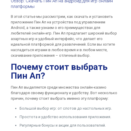
Обзор: Скачать Пин Ап на андроид для игр онлайн
платформы
В этой статье мы рассмотрим, как скачать и установить
приложение Пин Ап на устройства под управлением
Android, а также узнаем о его преимуществах для
любителей онлайн-игр. Пин Ап предлагает широкий выбор
азартных игр и удобный интерфейс, что делает его
идеальной платформой для развлечений. Если вы хотите
насладиться играми в любое время и в любом месте,
скачивание приложения – отличный выбор.
Почему стоит выбрать
Пин Ап?
Пин Ап выделяется среди множества онлайн-казино
благодаря своему функционалу и удобству. Вот несколько
причин, почему стоит выбрать именно эту платформу:
Большой выбор игр: от слотов до настольных игр.
Простота и удобство использования приложения.
Регулярные бонусы и акции для пользователей.