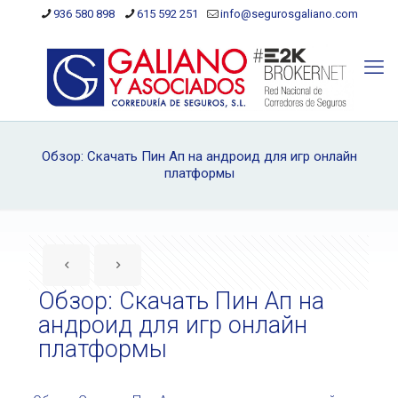
936 580 898
615 592 251
info@segurosgaliano.com
Обзор: Скачать Пин Ап на андроид для игр онлайн
платформы
Обзор: Скачать Пин Ап на
андроид для игр онлайн
платформы