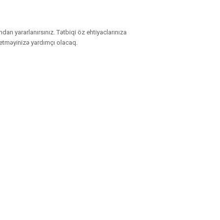
an yararlanırsınız. Tətbiqi öz ehtiyaclarınıza
 etməyinizə yardımçı olacaq.