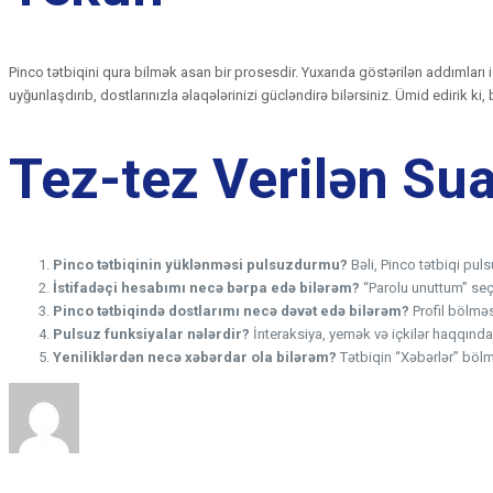
Pinco tətbiqini qura bilmək asan bir prosesdir. Yuxarıda göstərilən addımları 
uyğunlaşdırıb, dostlarınızla əlaqələrinizi gücləndirə bilərsiniz. Ümid edirik
Tez-tez Verilən Sua
Pinco tətbiqinin yüklənməsi pulsuzdurmu?
Bəli, Pinco tətbiqi puls
İstifadəçi hesabımı necə bərpa edə bilərəm?
“Parolu unuttum” seçi
Pinco tətbiqində dostlarımı necə dəvət edə bilərəm?
Profil bölməs
Pulsuz funksiyalar nələrdir?
İnteraksiya, yemək və içkilər haqqınd
Yeniliklərdən necə xəbərdar ola bilərəm?
Tətbiqin “Xəbərlər” bölmə