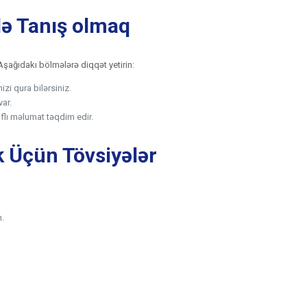
ilə Tanış olmaq
 Aşağıdakı bölmələrə diqqət yetirin:
zi qura bilərsiniz.
ar.
flı məlumat təqdim edir.
ək Üçün Tövsiyələr
n.