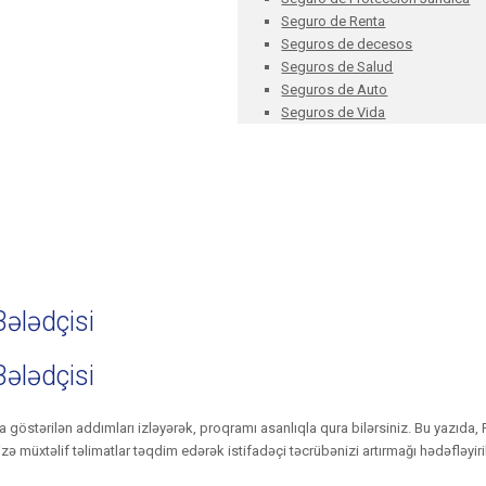
Seguro de Renta
Seguros de decesos
Seguros de Salud
Seguros de Auto
Seguros de Vida
ələdçisi
ələdçisi
 göstərilən addımları izləyərək, proqramı asanlıqla qura bilərsiniz. Bu yazıda,
zə müxtəlif təlimatlar təqdim edərək istifadəçi təcrübənizi artırmağı hədəfləyiri