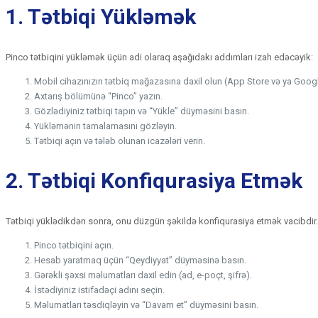
1. Tətbiqi Yükləmək
Pinco tətbiqini yükləmək üçün adi olaraq aşağıdakı addımları izah edəcəyik:
Mobil cihazınızın tətbiq mağazasına daxil olun (App Store və ya Googl
Axtarış bölümünə “Pinco” yazın.
Gözlədiyiniz tətbiqi tapın və “Yükle” düyməsini basın.
Yükləmənin tamalamasını gözləyin.
Tətbiqi açın və tələb olunan icazələri verin.
2. Tətbiqi Konfiqurasiya Etmək
Tətbiqi yüklədikdən sonra, onu düzgün şəkildə konfiqurasiya etmək vacibdir. 
Pinco tətbiqini açın.
Hesab yaratmaq üçün “Qeydiyyat” düyməsinə basın.
Gərəkli şəxsi məlumatları daxil edin (ad, e-poçt, şifrə).
İstədiyiniz istifadəçi adını seçin.
Məlumatları təsdiqləyin və “Davam et” düyməsini basın.