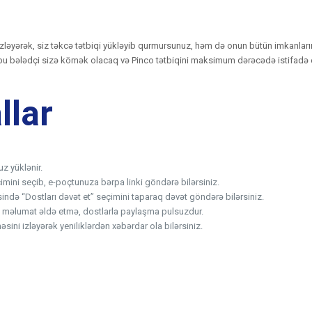
izləyərək, siz təkcə tətbiqi yükləyib qurmursunuz, həm də onun bütün imkanlarınd
 ki, bu bələdçi sizə kömək olacaq və Pinco tətbiqini maksimum dərəcədə istifadə
llar
uz yüklənir.
mini seçib, e-poçtunuza bərpa linki göndərə bilərsiniz.
ində “Dostları dəvət et” seçimini taparaq dəvət göndərə bilərsiniz.
a məlumat əldə etmə, dostlarla paylaşma pulsuzdur.
sini izləyərək yeniliklərdən xəbərdar ola bilərsiniz.