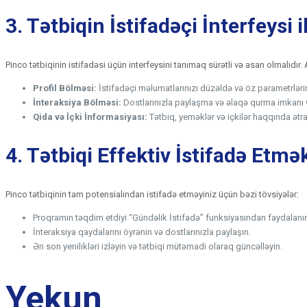
3. Tətbiqin İstifadəçi İnterfeysi 
Pinco tətbiqinin istifadəsi üçün interfeysini tanımaq sürətli və asan olmalıdır.
Profil Bölməsi:
İstifadəçi məlumatlarınızı düzəldə və öz parametrlərini
İnteraksiya Bölməsi:
Dostlarınızla paylaşma və əlaqə qurma imkanı v
Qida və İçki İnformasiyası:
Tətbiq, yeməklər və içkilər haqqında ətra
4. Tətbiqi Effektiv İstifadə Etm
Pinco tətbiqinin tam potensialından istifadə etməyiniz üçün bəzi tövsiyələr:
Proqramın təqdim etdiyi “Gündəlik İstifadə” funksiyasından faydalanı
İnteraksiya qaydalarını öyrənin və dostlarınızla paylaşın.
Ən son yenilikləri izləyin və tətbiqi mütəmadi olaraq güncəlləyin.
Yekun