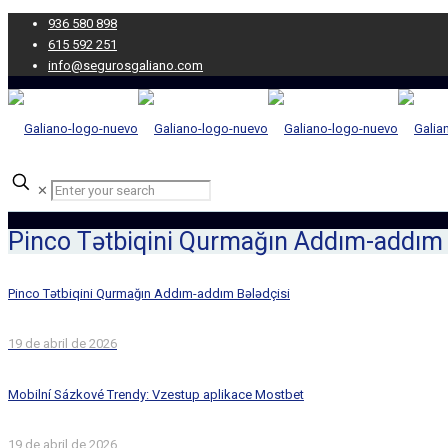
936 580 898
615 592 251
info@segurosgaliano.com
✕
Pinco Tətbiqini Qurmağın Addım-addım 
Pinco Tətbiqini Qurmağın Addım-addım Bələdçisi
19 de abril de 2026
Mobilní Sázkové Trendy: Vzestup aplikace Mostbet
19 de abril de 2026