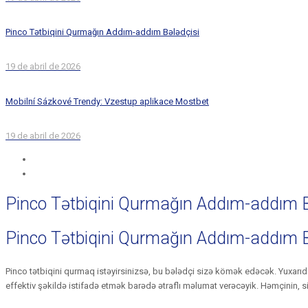
Pinco Tətbiqini Qurmağın Addım-addım Bələdçisi
19 de abril de 2026
Mobilní Sázkové Trendy: Vzestup aplikace Mostbet
19 de abril de 2026
Pinco Tətbiqini Qurmağın Addım-addım B
Pinco Tətbiqini Qurmağın Addım-addım B
Pinco tətbiqini qurmaq istəyirsinizsə, bu bələdçi sizə kömək edəcək. Yuxarıda
effektiv şəkildə istifadə etmək barədə ətraflı məlumat verəcəyik. Həmçinin, si