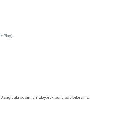
e Play).
Aşağıdakı addımları izləyərək bunu edə bilərsiniz: