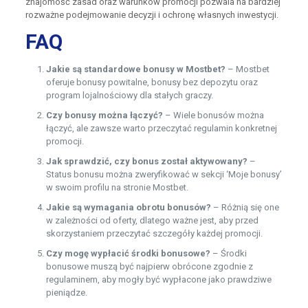
znajomość zasad oraz warunków promocji pozwala na bardziej
rozważne podejmowanie decyzji i ochronę własnych inwestycji.
FAQ
Jakie są standardowe bonusy w Mostbet?
– Mostbet
oferuje bonusy powitalne, bonusy bez depozytu oraz
program lojalnościowy dla stałych graczy.
Czy bonusy można łączyć?
– Wiele bonusów można
łączyć, ale zawsze warto przeczytać regulamin konkretnej
promocji.
Jak sprawdzić, czy bonus został aktywowany?
–
Status bonusu można zweryfikować w sekcji ‘Moje bonusy’
w swoim profilu na stronie Mostbet.
Jakie są wymagania obrotu bonusów?
– Różnią się one
w zależności od oferty, dlatego ważne jest, aby przed
skorzystaniem przeczytać szczegóły każdej promocji.
Czy mogę wypłacić środki bonusowe?
– Środki
bonusowe muszą być najpierw obrócone zgodnie z
regulaminem, aby mogły być wypłacone jako prawdziwe
pieniądze.