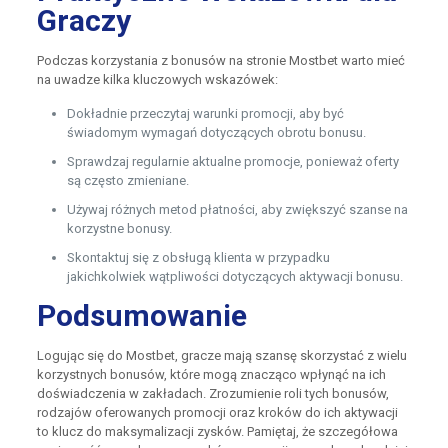
Graczy
Podczas korzystania z bonusów na stronie Mostbet warto mieć
na uwadze kilka kluczowych wskazówek:
Dokładnie przeczytaj warunki promocji, aby być
świadomym wymagań dotyczących obrotu bonusu.
Sprawdzaj regularnie aktualne promocje, ponieważ oferty
są często zmieniane.
Używaj różnych metod płatności, aby zwiększyć szanse na
korzystne bonusy.
Skontaktuj się z obsługą klienta w przypadku
jakichkolwiek wątpliwości dotyczących aktywacji bonusu.
Podsumowanie
Logując się do Mostbet, gracze mają szansę skorzystać z wielu
korzystnych bonusów, które mogą znacząco wpłynąć na ich
doświadczenia w zakładach. Zrozumienie roli tych bonusów,
rodzajów oferowanych promocji oraz kroków do ich aktywacji
to klucz do maksymalizacji zysków. Pamiętaj, że szczegółowa