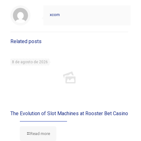
xcom
Related posts
8 de agosto de 2026
The Evolution of Slot Machines at Rooster Bet Casino
Read more