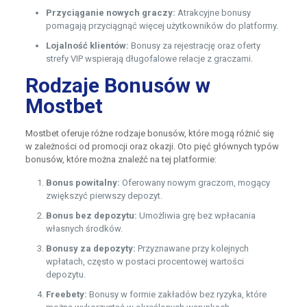
Przyciąganie nowych graczy:
Atrakcyjne bonusy
pomagają przyciągnąć więcej użytkowników do platformy.
Lojalność klientów:
Bonusy za rejestrację oraz oferty
strefy VIP wspierają długofalowe relacje z graczami.
Rodzaje Bonusów w
Mostbet
Mostbet oferuje różne rodzaje bonusów, które mogą różnić się
w zależności od promocji oraz okazji. Oto pięć głównych typów
bonusów, które można znaleźć na tej platformie:
Bonus powitalny:
Oferowany nowym graczom, mogący
zwiększyć pierwszy depozyt.
Bonus bez depozytu:
Umożliwia grę bez wpłacania
własnych środków.
Bonusy za depozyty:
Przyznawane przy kolejnych
wpłatach, często w postaci procentowej wartości
depozytu.
Freebety:
Bonusy w formie zakładów bez ryzyka, które