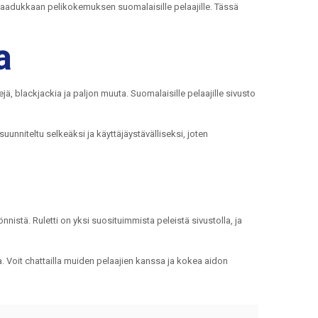
a laadukkaan pelikokemuksen suomalaisille pelaajille. Tässä
a
ä, blackjackia ja paljon muuta. Suomalaisille pelaajille sivusto
suunniteltu selkeäksi ja käyttäjäystävälliseksi, joten
nistä. Ruletti on yksi suosituimmista peleistä sivustolla, ja
sa. Voit chattailla muiden pelaajien kanssa ja kokea aidon