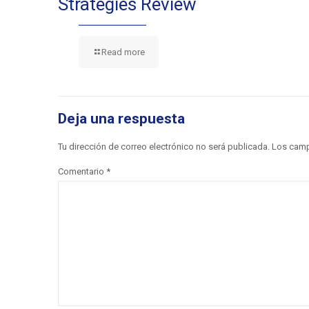
Strategies Review
Read more
Deja una respuesta
Tu dirección de correo electrónico no será publicada.
Los camp
Comentario
*