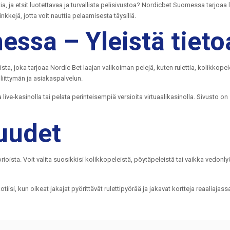
ia, ja etsit luotettavaa ja turvallista pelisivustoa? Nordicbet Suomessa tarjoa
kkejä, jotta voit nauttia pelaamisesta täysillä.
ssa – Yleistä tieto
, joka tarjoaa Nordic Bet laajan valikoiman pelejä, kuten rulettia, kolikkopelej
liittymän ja asiakaspalvelun.
 live-kasinolla tai pelata perinteisempiä versioita virtuaalikasinolla. Sivusto on 
suudet
ista. Voit valita suosikkisi kolikkopeleistä, pöytäpeleistä tai vaikka vedonlyön
isi, kun oikeat jakajat pyörittävät rulettipyörää ja jakavat kortteja reaaliajas