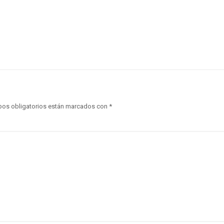
os obligatorios están marcados con
*