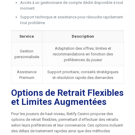
Accès à un gestionnaire de compte dédié disponible à tout
moment
Support technique et assistance pour résoudre rapidement
tout problème
Service
Description
Adaptation des offres, limites et
Gestion
recommandations en fonction des
personnalisée
préférences du joueur
Assistance
Support prioritaire, conseils stratégiques
Premium
et résolution rapide des demandes
Options de Retrait Flexibles
et Limites Augmentées
Pour les joueurs de haut niveau, Betify Casino propose des
options de retrait flexibles, permettant d’effectuer des retraits
selon leurs préférences et leur convenance. Ces options incluent
des délais de traitement rapides ainsi que des méthodes