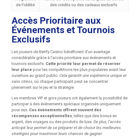
de Fidélité
des crédits ou des cadeaux exclusifs
Accès Prioritaire aux
Événements et Tournois
Exclusifs
Les joueurs de Betify Casino bénéficient d’un avantage
considérable grâce à l’accès prioritaire aux événements et
tournois exclusifs.
Cette priorité leur permet de réserver
leur place
pour les compétitions les plus populaires avant leur
ouverture au grand public.
Cela garantit une expérience unique et
sans stress,
où chaque participant peut se concentrer
pleinement sur le jeu et la stratégie.
Les membres VIP et gros joueurs ont également la possibilité de
participer à des événements spéciaux organisés uniquement
pour eux.
Ces événements offrent souvent des
récompenses exceptionnelles
, telles que des bonus en
argent, des voyages ou des produits de luxe.
De plus, l’accès
anticipé leur permet de se préparer et de choisir les meilleures
stratégies pour maximiser leurs chances de gagner.