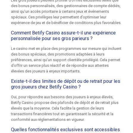
Les gros joueurs peuvent profiter d’offres exclusives telles que
des bonus personnalisés, des gestionnaires de compte dédiés,
ainsi qu’un accès prioritaire à certains jeux et événements
spéciaux. Ces privilèges leur permettent d’optimiser leur
expérience de jeu et de bénéficier de conditions plus favorables.
Comment Betify Casino assure-t-il une expérience
personnalisée pour ses gros parieurs ?
Le casino met en place des programmes sur mesure qui incluent
des bonus spéciaux, des promotions adaptées à leurs
préférences, ainsi qu’un support clientèle privilégié. Cela permet
d’offrir un service plus réactif et de répondre aux attentes
élevées des joueurs à enjeux importants.
Existe-t-il des limites de dépôt ou de retrait pour les
gros joueurs chez Betify Casino ?
Oui, pour répondre aux besoins des joueurs à enjeux élevés,
Betify Casino propose des plafonds de dépôt et de retrait plus
élevés que la moyenne. Cela facilite la gestion de leurs
transactions financières tout en garantissant la sécurité et la
conformité aux réglementations en vigueur.
Quelles fonctionnalités exclusives sont accessibles