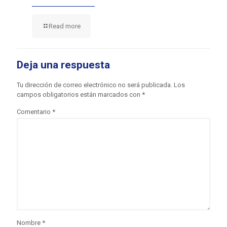
Read more
Deja una respuesta
Tu dirección de correo electrónico no será publicada.
Los
campos obligatorios están marcados con
*
Comentario
*
Nombre
*