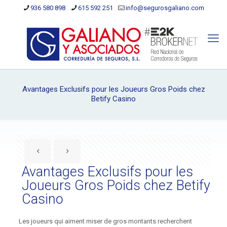
936 580 898
615 592 251
info@segurosgaliano.com
Avantages Exclusifs pour les Joueurs Gros Poids chez
Betify Casino
Avantages Exclusifs pour les
Joueurs Gros Poids chez Betify
Casino
Les joueurs qui aiment miser de gros montants recherchent