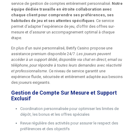
service de gestion de comptes entièrement personnalisé.
Notre
équipe dédiée travaille en étroite collaboration avec
chaque client pour comprendre ses préférences, ses
habitudes de jeu et ses attentes spécifiques
. Ce service
permet d’adapter l’expérience de jeu, d’offrir des offres sur-
mesure et d’assurer un accompagnement optimal à chaque
étape.
En plus d’un suivi personnalisé, Betify Casino propose une
assistance premium disponible 24/7.
Les joueurs peuvent
accéder à un support dédié, disponible via chat en direct, email ou
téléphone, pour répondre à toutes leurs demandes avec réactivité
et professionnalisme
. Ce niveau de service garantit une
expérience fluide, sécurisée et entièrement adaptée aux besoins
des joueurs exigeants.
Gestion de Compte Sur Mesure et Support
Exclusif
Coordination personnalisée pour optimiser les limites de
dépôt, les bonus et les offres spéciales
Revue régulière des activités pour assurer le respect des
préférences et des objectifs