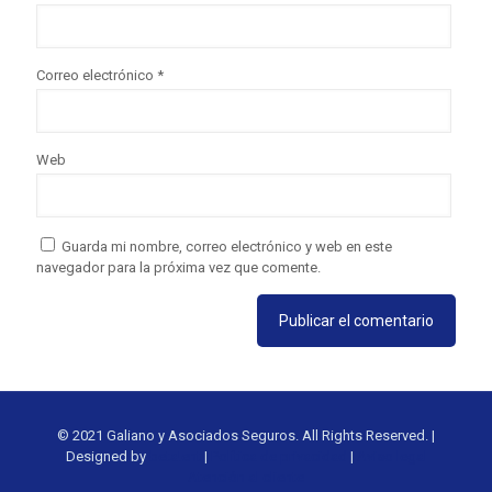
Correo electrónico
*
Web
Guarda mi nombre, correo electrónico y web en este
navegador para la próxima vez que comente.
© 2021 Galiano y Asociados Seguros. All Rights Reserved. |
Designed by
beta!ent
|
Política de privacidad
|
Aviso legal
Atención al cliente