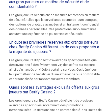
aux gros parieurs en matière de sécurité et de
confidentialité ?
Les gros joueurs bénéficient de mesures renforcées en matière
de sécurité, telles que la surveillance accrue de leurs comptes,
des options de cryptage avancées et un traitement confidentiel
des données personnelles. Ces protections supplémentaires
assurent une expérience de jeu sereine et sécurisée.
En quoi les privilèges réservés aux grands parieurs
chez Betify Casino diffèrent-ils de ceux proposés à
la majorité des joueurs ?
Les gros joueurs disposent d’avantages spécifiques tels que
des invitations à des événements VIP, des offres sur mesure,
ainsi qu’un accès privilégié à certains services. Ces bénéfices
leur permettent de bénéficier d’une expérience plus confortable
et personnalisée par rapport aux autres membres.
Quels sont les avantages exclusifs offerts aux gros
joueurs sur Betify Casino ?
Les gros joueurs sur Betify Casino bénéficient de plusieurs
avantages spécifiques, notamment des promotions
personnalisées, un gestionnaire de compte dédié, des limites de