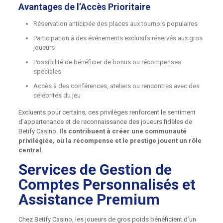
Avantages de l’Accès Prioritaire
Réservation anticipée des places aux tournois populaires
Participation à des événements exclusifs réservés aux gros
joueurs
Possibilité de bénéficier de bonus ou récompenses
spéciales
Accès à des conférences, ateliers ou rencontres avec des
célébrités du jeu
Excluents pour certains, ces privilèges renforcent le sentiment
d’appartenance et de reconnaissance des joueurs fidèles de
Betify Casino.
Ils contribuent à créer une communauté
privilégiée, où la récompense et le prestige jouent un rôle
central
.
Services de Gestion de
Comptes Personnalisés et
Assistance Premium
Chez Betify Casino, les joueurs de gros poids bénéficient d’un