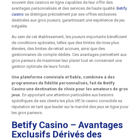
souvent des casinos en ligne capables de leur offrir des
avantages personnalisés et des services de haute qualité.
Betify
casino
se distingue précisément par ses offres exclusives
destinées aux gros joueurs, garantissant une expérience de jeu
inégalée.
Au sein de cet établissement, les joueurs importants bénéficient
de conditions spéciales, telles que des limites de mise plus
élevées, des limites de retrait accrues, ainsi que des
gestionnaires de compte dédiés. Ces avantages permettent aux
gros parieurs de maximiser leur plaisir tout en conservant une
gestion optimale de leurs fonds.
Une plateforme conviviale et fiable, combinée à des
programmes de fidélité personnalisés, fait de Betify
Casino une destination de choix pour les amateurs de gros
jeux.
En apportant une attention particulière aux besoins
spécifiques de ses clients les plus VIP, le casino consolide sa
réputation en tant que leader sur le marché des jeux en ligne pour
les gros parieurs.
Betify Casino – Avantages
Exclusifs Dérivés des