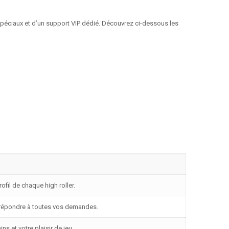
spéciaux et d’un support VIP dédié. Découvrez ci-dessous les
fil de chaque high roller.
t répondre à toutes vos demandes.
 et votre plaisir de jeu.