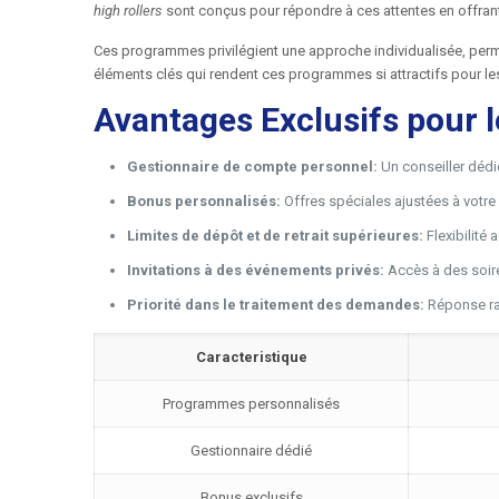
high rollers
sont conçus pour répondre à ces attentes en offrant 
Ces programmes privilégient une approche individualisée, perme
éléments clés qui rendent ces programmes si attractifs pour le
Avantages Exclusifs pour l
Gestionnaire de compte personnel:
Un conseiller dédi
Bonus personnalisés:
Offres spéciales ajustées à votre 
Limites de dépôt et de retrait supérieures:
Flexibilité
Invitations à des événements privés:
Accès à des soiré
Priorité dans le traitement des demandes:
Réponse ra
Caracteristique
Programmes personnalisés
Gestionnaire dédié
Bonus exclusifs