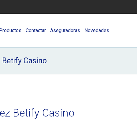
Productos
Contactar
Aseguradoras
Novedades
 Betify Casino
ez Betify Casino