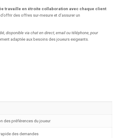
e travaille en étroite collaboration avec chaque client
 d’offrir des offres sur-mesure et d’assurer un
é, disponible via chat en direct, email ou téléphone, pour
ièrement adaptée aux besoins des joueurs exigeants.
on des préférences du joueur
on rapide des demandes