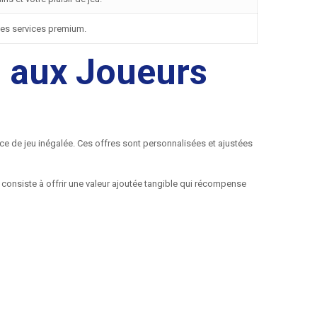
des services premium.
 aux Joueurs
nce de jeu inégalée. Ces offres sont personnalisées et ajustées
consiste à offrir une valeur ajoutée tangible qui récompense