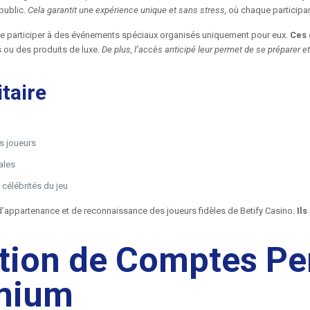
public.
Cela garantit une expérience unique et sans stress,
où chaque participant
 de participer à des événements spéciaux organisés uniquement pour eux.
Ces 
s ou des produits de luxe.
De plus, l’accès anticipé leur permet de se préparer e
taire
s joueurs
ales
célébrités du jeu
t d’appartenance et de reconnaissance des joueurs fidèles de Betify Casino.
Il
tion de Comptes Pe
emium