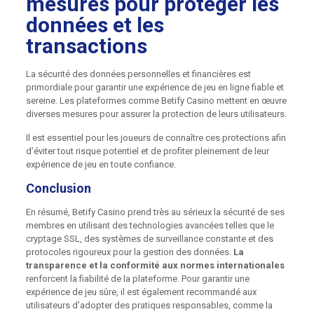
mesures pour protéger les
données et les
transactions
La sécurité des données personnelles et financières est
primordiale pour garantir une expérience de jeu en ligne fiable et
sereine. Les plateformes comme Betify Casino mettent en œuvre
diverses mesures pour assurer la protection de leurs utilisateurs.
Il est essentiel pour les joueurs de connaître ces protections afin
d’éviter tout risque potentiel et de profiter pleinement de leur
expérience de jeu en toute confiance.
Conclusion
En résumé, Betify Casino prend très au sérieux la sécurité de ses
membres en utilisant des technologies avancées telles que le
cryptage SSL, des systèmes de surveillance constante et des
protocoles rigoureux pour la gestion des données.
La
transparence et la conformité aux normes internationales
renforcent la fiabilité de la plateforme. Pour garantir une
expérience de jeu sûre, il est également recommandé aux
utilisateurs d’adopter des pratiques responsables, comme la