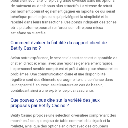
pourraient souhaiter une plus grande diversité dans les options
de paiement ou des bonus plus attractifs. La vitesse de retrait
par moment pourrait également gagner en rapidité, ce qui serait
bénéfique pour les joueurs qui privilégient la simplicité et la
rapidité dans leurs transactions. Ces points indiquent des zones
où la plateforme pourrait renforcer son offre pour mieux
satisfaire sa clientèle.
Comment évaluer la fiabilité du support client de
Betify Casino ?
Selon notre expérience, le service d’assistance est disponible via
chat en direct et email, avec une réponse généralement rapide.
Le personnel semble compétent et prêt à aider pour résoudre les
problèmes. Une communication claire et une disponibilité
régulière sont des éléments qui augmentent la confiance dans
leur capacité à soutenir les utilisateurs en cas de besoin,
contribuant ainsi à une expérience plus rassurante.
Que pouvez-vous dire sur la variété des jeux
proposés par Betify Casino ?
Betify Casino propose une sélection diversifiée comprenant des
machines à sous, des jeux de table comme le blackjack et la
roulette, ainsi que des options en direct avec des croupiers