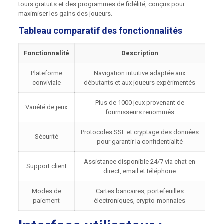
tours gratuits et des programmes de fidélité, conçus pour
maximiser les gains des joueurs.
Tableau comparatif des fonctionnalités
Fonctionnalité
Description
Plateforme
Navigation intuitive adaptée aux
conviviale
débutants et aux joueurs expérimentés
Plus de 1000 jeux provenant de
Variété de jeux
fournisseurs renommés
Protocoles SSL et cryptage des données
Sécurité
pour garantir la confidentialité
Assistance disponible 24/7 via chat en
Support client
direct, email et téléphone
Modes de
Cartes bancaires, portefeuilles
paiement
électroniques, crypto-monnaies