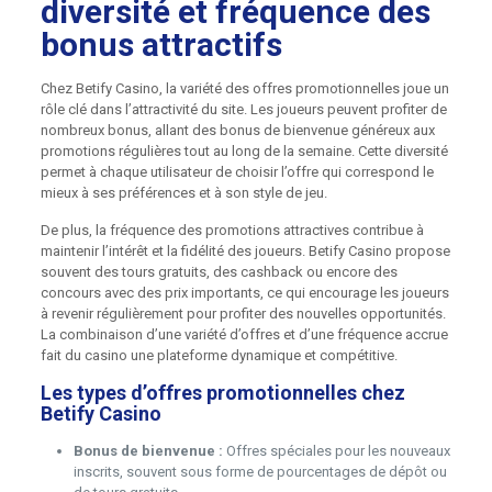
diversité et fréquence des
bonus attractifs
Chez Betify Casino, la variété des offres promotionnelles joue un
rôle clé dans l’attractivité du site. Les joueurs peuvent profiter de
nombreux bonus, allant des bonus de bienvenue généreux aux
promotions régulières tout au long de la semaine. Cette diversité
permet à chaque utilisateur de choisir l’offre qui correspond le
mieux à ses préférences et à son style de jeu.
De plus, la fréquence des promotions attractives contribue à
maintenir l’intérêt et la fidélité des joueurs. Betify Casino propose
souvent des tours gratuits, des cashback ou encore des
concours avec des prix importants, ce qui encourage les joueurs
à revenir régulièrement pour profiter des nouvelles opportunités.
La combinaison d’une variété d’offres et d’une fréquence accrue
fait du casino une plateforme dynamique et compétitive.
Les types d’offres promotionnelles chez
Betify Casino
Bonus de bienvenue :
Offres spéciales pour les nouveaux
inscrits, souvent sous forme de pourcentages de dépôt ou