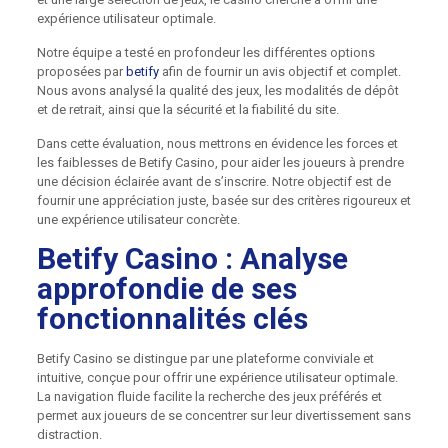
expérience utilisateur optimale.
Notre équipe a testé en profondeur les différentes options
proposées par
betify
afin de fournir un avis objectif et complet.
Nous avons analysé la qualité des jeux, les modalités de dépôt
et de retrait, ainsi que la sécurité et la fiabilité du site.
Dans cette évaluation, nous mettrons en évidence les forces et
les faiblesses de Betify Casino, pour aider les joueurs à prendre
une décision éclairée avant de s’inscrire. Notre objectif est de
fournir une appréciation juste, basée sur des critères rigoureux et
une expérience utilisateur concrète.
Betify Casino : Analyse
approfondie de ses
fonctionnalités clés
Betify Casino se distingue par une plateforme conviviale et
intuitive, conçue pour offrir une expérience utilisateur optimale.
La navigation fluide facilite la recherche des jeux préférés et
permet aux joueurs de se concentrer sur leur divertissement sans
distraction.