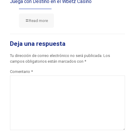
Juega con Destino en el Wbetz Casino
Read more
Deja una respuesta
Tu dirección de correo electrónico no será publicada.
Los
campos obligatorios están marcados con
*
Comentario
*