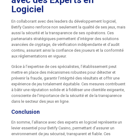
Logiciel
En collaborant avec des leaders du développement logiciel,
Betify Casino renforce non seulement la qualité de ses jeux, mais
aussi la sécurité et la transparence de ses opérations. Ces
partenariats stratégiques permettent d’intégrer des solutions
avancées de cryptage, de vérification indépendante et d’audit
continu, assurant ainsi la confiance des joueurs et la conformité
aux réglementations en vigueur.
Grâce à l’expertise de ces spécialistes, l’établissement peut
mettre en place des mécanismes robustes pour détecter et
prévenir la fraude, garantir l’intégrité des résultats et offrir une
expérience de jeu totalement équitable. Ces mesures contribuent
à bâtir une réputation solide et à fidéliser une clientèle exigeante,
consciente de l’importance de la sécurité et de la transparence
dans le secteur des jeux en ligne.
Conclusion
En somme, l’alliance avec des experts en logiciel représente un
levier essentiel pour Betify Casino, permettant d’assurer un
environnement de jeu sécurisé, transparent et fiable. Ces