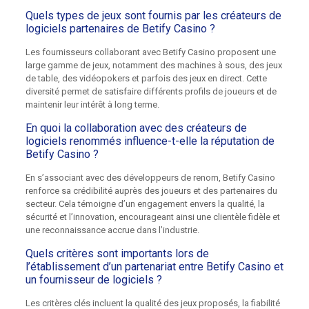
Quels types de jeux sont fournis par les créateurs de
logiciels partenaires de Betify Casino ?
Les fournisseurs collaborant avec Betify Casino proposent une
large gamme de jeux, notamment des machines à sous, des jeux
de table, des vidéopokers et parfois des jeux en direct. Cette
diversité permet de satisfaire différents profils de joueurs et de
maintenir leur intérêt à long terme.
En quoi la collaboration avec des créateurs de
logiciels renommés influence-t-elle la réputation de
Betify Casino ?
En s’associant avec des développeurs de renom, Betify Casino
renforce sa crédibilité auprès des joueurs et des partenaires du
secteur. Cela témoigne d’un engagement envers la qualité, la
sécurité et l’innovation, encourageant ainsi une clientèle fidèle et
une reconnaissance accrue dans l’industrie.
Quels critères sont importants lors de
l’établissement d’un partenariat entre Betify Casino et
un fournisseur de logiciels ?
Les critères clés incluent la qualité des jeux proposés, la fiabilité