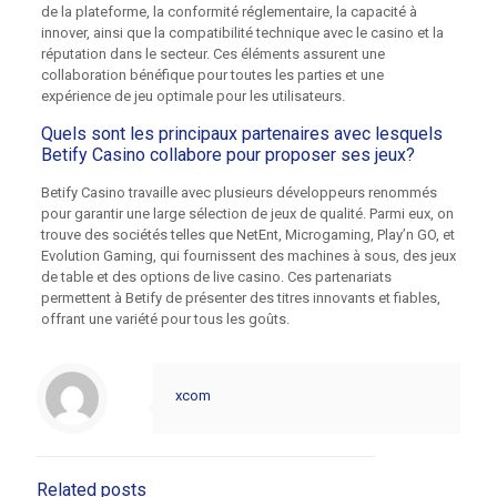
de la plateforme, la conformité réglementaire, la capacité à
innover, ainsi que la compatibilité technique avec le casino et la
réputation dans le secteur. Ces éléments assurent une
collaboration bénéfique pour toutes les parties et une
expérience de jeu optimale pour les utilisateurs.
Quels sont les principaux partenaires avec lesquels
Betify Casino collabore pour proposer ses jeux?
Betify Casino travaille avec plusieurs développeurs renommés
pour garantir une large sélection de jeux de qualité. Parmi eux, on
trouve des sociétés telles que NetEnt, Microgaming, Play’n GO, et
Evolution Gaming, qui fournissent des machines à sous, des jeux
de table et des options de live casino. Ces partenariats
permettent à Betify de présenter des titres innovants et fiables,
offrant une variété pour tous les goûts.
xcom
Related posts