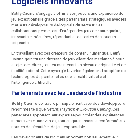
Logiciels Innovants
Betify Casino s’engage à offrir à ses joueurs une expérience de
jeu exceptionnelle grâce à des partenariats stratégiques avec les
meilleurs développeurs de logiciels du secteur. Ces
collaborations permettent d’intégrer des jeux de haute qualité,
innovants et sécurisés, répondant aux attentes des joueurs
exigeants.
En travaillant avec ces créateurs de contenu numérique, Betify
Casino garantit une diversité de jeux allant des machines à sous
aux jeux en direct, tout en maintenant un niveau d’originalité et de
fiabilité optimal. Cette synergie favorise également l’adoption de
technologies de pointe, telles que la réalité virtuelle et
l’intelligence artificielle.
Partenariats avec les Leaders de l’Industrie
Betify Casino
collabore principalement avec des développeurs
renommés tels que
NetEnt
,
Playtech
et
Evolution Gaming
. Ces
partenaires apportent leur expertise pour créer des expériences
immersives et innovantes, tout en garantissant la conformité aux
normes de sécurité et de jeu responsable.
Les développeurs de logiciels apportent non seulement leur