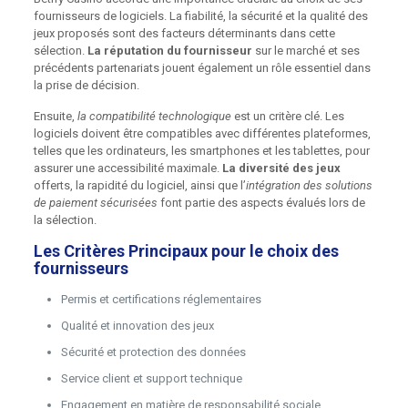
fournisseurs de logiciels. La fiabilité, la sécurité et la qualité des
jeux proposés sont des facteurs déterminants dans cette
sélection.
La réputation du fournisseur
sur le marché et ses
précédents partenariats jouent également un rôle essentiel dans
la prise de décision.
Ensuite,
la compatibilité technologique
est un critère clé. Les
logiciels doivent être compatibles avec différentes plateformes,
telles que les ordinateurs, les smartphones et les tablettes, pour
assurer une accessibilité maximale.
La diversité des jeux
offerts, la rapidité du logiciel, ainsi que l’
intégration des solutions
de paiement sécurisées
font partie des aspects évalués lors de
la sélection.
Les Critères Principaux pour le choix des
fournisseurs
Permis et certifications réglementaires
Qualité et innovation des jeux
Sécurité et protection des données
Service client et support technique
Engagement en matière de responsabilité sociale