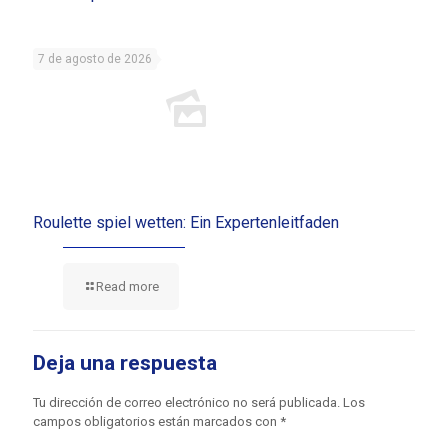
7 de agosto de 2026
Roulette spiel wetten: Ein Expertenleitfaden
Read more
Deja una respuesta
Tu dirección de correo electrónico no será publicada.
Los
campos obligatorios están marcados con
*