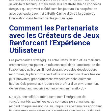
savoir-faire technique mais aussi leur créativité afin de concevoir
des jeux qui captivent et fidélisent les joueurs. La coopération
avec ces leaders permet à Betify Casino d’être à la pointe de
l’innovation dans le marché des jeux en ligne.
Comment les Partenariats
avec les Créateurs de Jeux
Renforcent l’Expérience
Utilisateur
Les partenariats stratégiques entre Betify Casino et les meilleurs
créateurs de jeux jouent un rôle essentiel dans l’amélioration de
l’expérience utilisateur. En collaborant avec des développeurs
renommés, la plateforme peut offrir une sélection diversifiée de
jeux innovants, graphiquement avancés et techniquement
fiables. Cela permet aux joueurs de profiter d’un environnement
de jeu stimulant, sécurisé et hautement immersif.< /p>
De plus, ces collaborations favorisent l’intégration de
fonctionnalités exclusives et de contenus personnalisés, qui
rendent chaque session de jeu unique. Les partenaires apportent
leur expertise pour optimiser la simplicité d’utilisation, la fluidité