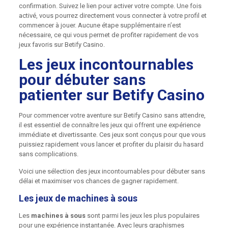
confirmation. Suivez le lien pour activer votre compte. Une fois
activé, vous pourrez directement vous connecter à votre profil et
commencer à jouer. Aucune étape supplémentaire n’est
nécessaire, ce qui vous permet de profiter rapidement de vos
jeux favoris sur Betify Casino.
Les jeux incontournables
pour débuter sans
patienter sur Betify Casino
Pour commencer votre aventure sur Betify Casino sans attendre,
il est essentiel de connaître les jeux qui offrent une expérience
immédiate et divertissante. Ces jeux sont conçus pour que vous
puissiez rapidement vous lancer et profiter du plaisir du hasard
sans complications.
Voici une sélection des jeux incontournables pour débuter sans
délai et maximiser vos chances de gagner rapidement.
Les jeux de machines à sous
Les
machines à sous
sont parmi les jeux les plus populaires
pour une expérience instantanée. Avec leurs graphismes