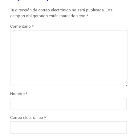
Tu dirección de correo electrónico no será publicada.
Los
campos obligatorios están marcados con
*
Comentario
*
Nombre
*
Correo electrónico
*