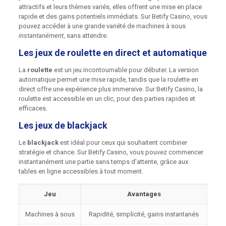
attractifs et leurs thèmes variés, elles offrent une mise en place
rapide et des gains potentiels immédiats. Sur Betify Casino, vous
pouvez accéder à une grande variété de machines à sous
instantanément
, sans attendre.
Les jeux de roulette en direct et automatique
La
roulette
est un jeu incontournable pour débuter. La version
automatique permet une mise rapide, tandis que la roulette en
direct offre une expérience plus immersive. Sur Betify Casino, la
roulette est accessible en un clic, pour des parties rapides et
efficaces.
Les jeux de blackjack
Le
blackjack
est idéal pour ceux qui souhaitent combiner
stratégie et chance. Sur Betify Casino, vous pouvez commencer
instantanément une partie sans temps d’attente, grâce aux
tables en ligne accessibles à tout moment.
Jeu
Avantages
Machines à sous
Rapidité, simplicité, gains instantanés