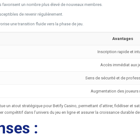
 favorisent un nombre plus élevé de nouveaux membres.
sceptibles de revenir régulièrement.
avorise une transition fluide vers la phase de jeu.
Avantages
Inscription rapide et intu
Accès immédiat aux j
Sens de sécurité et de profes
Augmentation des joueurs r
e un atout stratégique pour Betify Casino, permettant d’attirer, fidéliser et sa
ester compétitif dans l’univers du jeu en ligne et assurer la croissance durable d
nses :