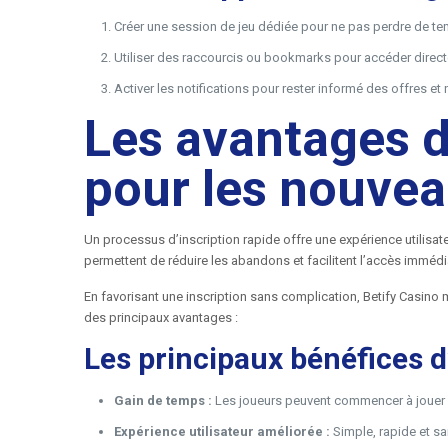
Créer une session de jeu dédiée pour ne pas perdre de te
Utiliser des raccourcis ou bookmarks pour accéder direct
Activer les notifications pour rester informé des offres 
Les avantages d
pour les nouvea
Un processus d’inscription rapide offre une expérience utilisateu
permettent de réduire les abandons et facilitent l’accès immédi
En favorisant une inscription sans complication, Betify Casino m
des principaux avantages :
Les principaux bénéfices d
Gain de temps :
Les joueurs peuvent commencer à jouer
Expérience utilisateur améliorée :
Simple, rapide et sa