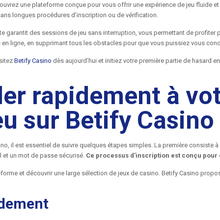
ouvrez une plateforme conçue pour vous offrir une expérience de jeu fluide e
ns longues procédures d’inscription ou de vérification.
ite garantit des sessions de jeu sans interruption, vous permettant de profiter
ts en ligne, en supprimant tous les obstacles pour que vous puissiez vous concen
sitez
Betify Casino
dès aujourd’hui et initiez votre première partie de hasard en
r rapidement à vot
eu sur Betify Casino
sino, il est essentiel de suivre quelques étapes simples. La première consiste
l et un mot de passe sécurisé.
Ce processus d’inscription est conçu pour 
rme et découvrir une large sélection de jeux de casino. Betify Casino propose u
idement