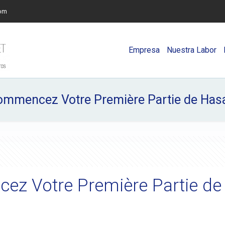
com
Empresa
Nuestra Labor
Commencez Votre Première Partie de Hasa
ez Votre Première Partie de