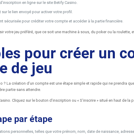
’inscription en ligne sur le site Betify Casino.
sur le lien envoyé pour activer votre profil.
sécurisée pour créditer votre compte et accéder à la partie financière.
 votre jeu préféré, que ce soit une machine à sous, du poker ou la roulette, 
les pour créer un c
e de jeu
 ? La création d’un compte est une étape simple et rapide qui ne prendra qu
ère partie sans attendre.
asino. Cliquez sur le bouton d’inscription ou « S’inscrire » situé en haut de la p
ape par étape
tions personnelles, telles que votre prénom, nom, date de naissance, adress