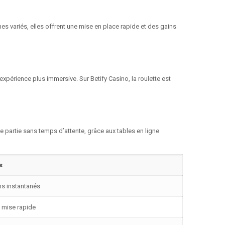
es variés, elles offrent une mise en place rapide et des gains
xpérience plus immersive. Sur Betify Casino, la roulette est
 partie sans temps d’attente, grâce aux tables en ligne
s
ins instantanés
 mise rapide