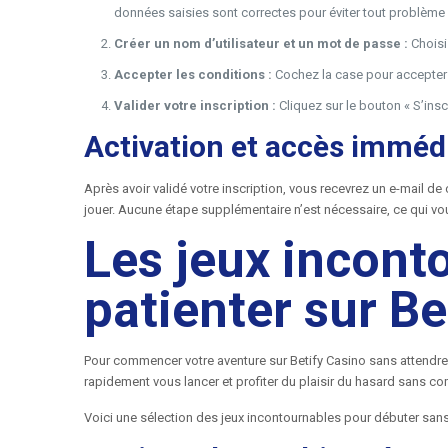
données saisies sont correctes pour éviter tout problème u
Créer un nom d’utilisateur et un mot de passe :
Choisis
Accepter les conditions :
Cochez la case pour accepter l
Valider votre inscription :
Cliquez sur le bouton « S’insc
Activation et accès imméd
Après avoir validé votre inscription, vous recevrez un e-mail de
jouer. Aucune étape supplémentaire n’est nécessaire, ce qui vou
Les jeux incont
patienter sur Be
Pour commencer votre aventure sur Betify Casino sans attendre, 
rapidement vous lancer et profiter du plaisir du hasard sans co
Voici une sélection des jeux incontournables pour débuter san