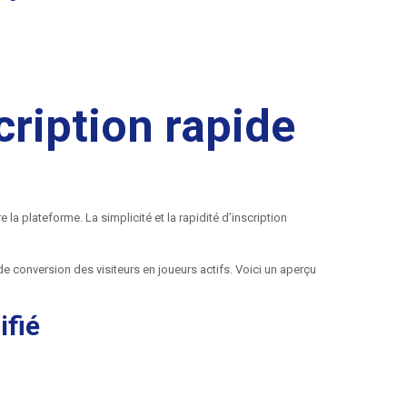
cription rapide
la plateforme. La simplicité et la rapidité d’inscription
de conversion des visiteurs en joueurs actifs. Voici un aperçu
ifié