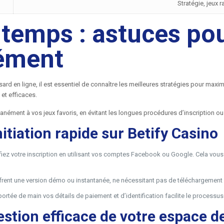
Stratégie, jeux 
e temps : astuces p
nément
ard en ligne, il est essentiel de connaître les meilleures stratégies pour max
et efficaces.
nément à vos jeux favoris, en évitant les longues procédures d’inscription o
itiation rapide sur Betify Casino
fiez votre inscription en utilisant vos comptes Facebook ou Google. Cela vou
rent une version démo ou instantanée, ne nécessitant pas de téléchargement o
portée de main vos détails de paiement et d’identification facilite le processus 
stion efficace de votre espace de