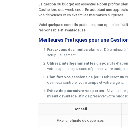
La gestion du budget est essentielle pour profiter pl
Casino lors des week-ends. En adoptant une approche 
vos dépenses et en évitant les mauvaises surprises.
Voici quelques conseils pratiques pour optimiser l’util
responsable et avantageuse.
Meilleures Pratiques pour une Gestio
Fixez-vous des limites claires
: Déterminez à 
scrupuleusement.
Utilisez intelligemment les dispositifs d’ab
votre capital de jeu sans dépasser votre budget in
Planifiez vos sessions de jeu
: Établissez un c
de mieux contrôler votre temps et votre argent.
Évitez de poursuivre vos pertes
: Si vous atte
misant davantage, afin de préserver votre budget
Conseil
Fixer une limite de dépenses