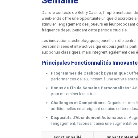
Semaine
Dans le contexte de Betify Casino, l’implémentation 
week-ends offre une opportunité unique d’accroître sign
stimuler l’engagement des joueurs en leur proposant des
fréquence de jeu pendant cette période cruciale.
Les innovations technologiques jouent un rôle centra
personnalisées et interactives qui encouragent la part
aux bonus classiques, mais intègrent également des él
Principales Fonctionnalités Innovante
Programmes de Cashback Dynamique :
Offre
performances de jeu, incitant à une activité sout
Bonus de Fin de Semaine Personnalisés :
Ada
pour maximiser leur attrait.
Challenges et Compétitions :
Organisent des é
additionnelles en atteignant certains critères dur
Dispositifs d’Abondement Automatisés :
Augme
l’engagement, favorisant ainsi une augmentation 
Fonctionnalité
Impact potentie