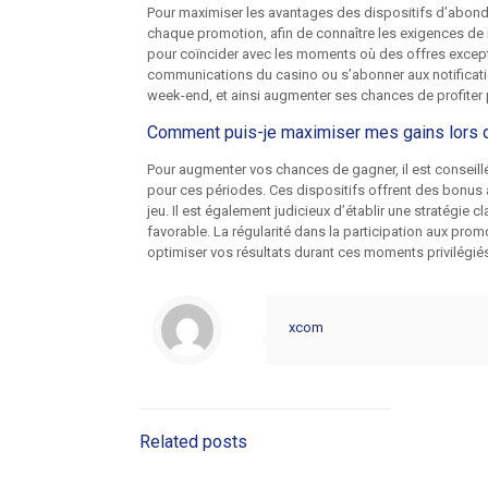
Pour maximiser les avantages des dispositifs d’abondem
chaque promotion, afin de connaître les exigences de mi
pour coïncider avec les moments où des offres excepti
communications du casino ou s’abonner aux notificat
week-end, et ainsi augmenter ses chances de profite
Comment puis-je maximiser mes gains lors 
Pour augmenter vos chances de gagner, il est conseil
pour ces périodes. Ces dispositifs offrent des bonus 
jeu. Il est également judicieux d’établir une stratégie 
favorable. La régularité dans la participation aux prom
optimiser vos résultats durant ces moments privilégié
xcom
Related posts