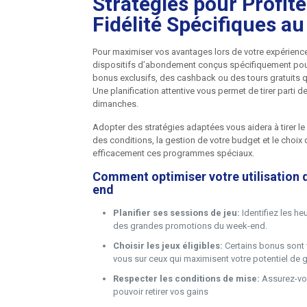
Stratégies pour Profi
Fidélité Spécifiques 
Pour maximiser vos avantages lors de votre expérience 
dispositifs d’abondement conçus spécifiquement pour
bonus exclusifs, des cashback ou des tours gratuits
Une planification attentive vous permet de tirer parti 
dimanches.
Adopter des stratégies adaptées vous aidera à tirer l
des conditions, la gestion de votre budget et le choi
efficacement ces programmes spéciaux.
Comment optimiser votre utilisation 
end
Planifier ses sessions de jeu:
Identifiez les h
des grandes promotions du week-end.
Choisir les jeux éligibles:
Certains bonus sont 
vous sur ceux qui maximisent votre potentiel de g
Respecter les conditions de mise:
Assurez-vou
pouvoir retirer vos gains