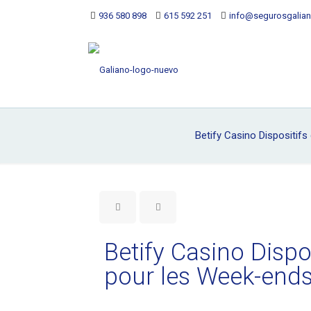
936 580 898
615 592 251
info@segurosgalia
Betify Casino Dispositi
Betify Casino Disp
pour les Week-end