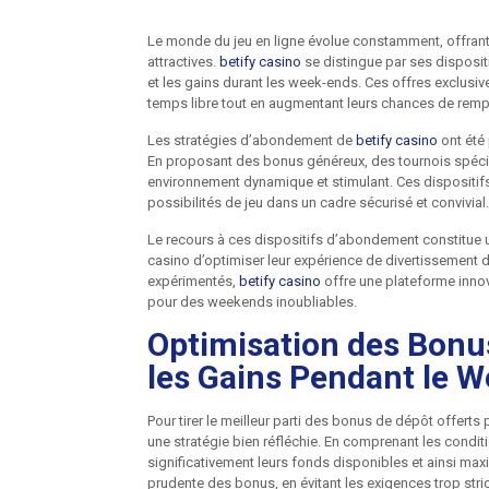
Le monde du jeu en ligne évolue constamment, offrant
attractives.
betify casino
se distingue par ses disposi
et les gains durant les week-ends. Ces offres exclusive
temps libre tout en augmentant leurs chances de rempo
Les stratégies d’abondement de
betify casino
ont été
En proposant des bonus généreux, des tournois spécia
environnement dynamique et stimulant. Ces dispositifs 
possibilités de jeu dans un cadre sécurisé et convivial
Le recours à ces dispositifs d’abondement constitue u
casino d’optimiser leur expérience de divertissement 
expérimentés,
betify casino
offre une plateforme innov
pour des weekends inoubliables.
Optimisation des Bonu
les Gains Pendant le 
Pour tirer le meilleur parti des bonus de dépôt offerts 
une stratégie bien réfléchie. En comprenant les cond
significativement leurs fonds disponibles et ainsi max
prudente des bonus, en évitant les exigences trop stric