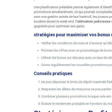
Une planification préalable permet également d’identifie
promotions simultanément, ce qui pourrait complexifi
avec une gestion avisée de leur bankroll, les joueurs
lucrative durant le week-end.
l’utilisation judicieus
gagnante pour optimiser ses gains.
stratégies pour maximiser vos bonus
Vérifier les conditions de mise et s’assurer qu’ell
Prioriser les offres avec un pourcentage de bonu
Utiliser les bonus sur des jeux avec un taux de ret
Suivre régulièrement les nouvelles promotions p
Conseils pratiques
Ne pas dépasser la limite de dépôt maximale fixé
Respecter les délais de mise pour ne pas perdre 
Combiner plusieurs promotions lorsque cela est a
Évaluer le rendement probable en fonction du mo