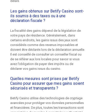
délais.
Les gains obtenus sur Betify Casino sont-
ils soumis à des taxes ou à une
déclaration fiscale ?
La fiscalité des gains dépend de la législation de
votre pays de résidence. Généralement, dans
certains endroits, les gains issus des jeux sont
considérés comme des revenus imposables et
doivent être déclarés lors de la déclaration annuelle.
Il est conseillé de consulter un conseiller fiscal ou
de se référer aux lois locales pour savoir si vous
avez l’obligation de payer des impôts ou de
déclarer vos gains issus du casino.
Quelles mesures sont prises par Betify
Casino pour assurer que mes gains soient
sécurisés et transparents ?
Betify Casino utilise des technologies de cryptage
avancées pour protéger vos données personnelles
et financières. De plus, toutes les transactions sont