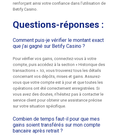
renforçant ainsi votre confiance dans l’utilisation de
Betify Casino.
Questions-réponses :
Comment puis-je vérifier le montant exact
que j’ai gagné sur Betify Casino ?
Pour vérifier vos gains, connectez-vous à votre
compte, puis accédez à la section « Historique des
transactions ». Ici, vous trouverez tous les détails
concernant vos dépôts, mises et gains. Assurez-
vous que votre compte est à jour et que toutes les
opérations ont été correctement enregistrées. Si
vous avez des doutes, n’hésitez pas à contacter le
service client pour obtenir une assistance précise
sur votre situation spécifique.
Combien de temps faut-il pour que mes
gains soient transférés sur mon compte
bancaire après retrait ?