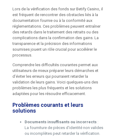
Lors de la vérification des fonds sur Betify Casino, il
est fréquent de rencontrer des obstacles liés à la
documentation fournie ou à la conformité aux
réglementations. Ces problèmes peuvent entraîner
des retards dans le traitement des retraits ou des
complications dans la confirmation des gains. La
transparence et la précision des informations
soumises jouent un rôle crucial pour accélérer le
processus.
Comprendre les difficultés courantes permet aux
utilisateurs de mieux préparer leurs démarches et
d’éviter les erreurs qui pourraient retarder la
validation de leurs gains. Voici quelques-uns des
problèmes les plus fréquents et les solutions
adaptées pour les résoudre efficacement.
Problèmes courants et leurs
solutions
Documents insuffisants ou incorrects
:
La fourniture de pièces d’identité non valides
ou incomplètes peut retarder la vérification.