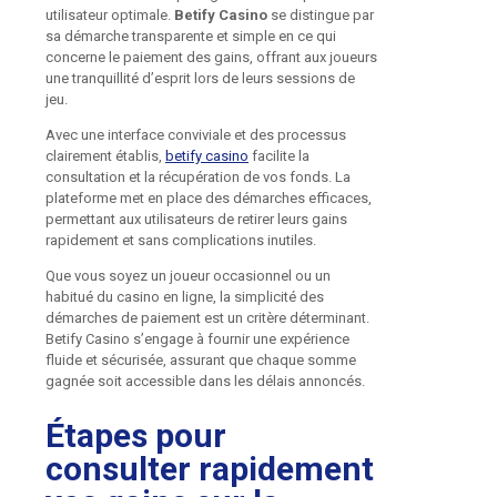
utilisateur optimale.
Betify Casino
se distingue par
sa démarche transparente et simple en ce qui
concerne le paiement des gains, offrant aux joueurs
une tranquillité d’esprit lors de leurs sessions de
jeu.
Avec une interface conviviale et des processus
clairement établis,
betify casino
facilite la
consultation et la récupération de vos fonds. La
plateforme met en place des démarches efficaces,
permettant aux utilisateurs de retirer leurs gains
rapidement et sans complications inutiles.
Que vous soyez un joueur occasionnel ou un
habitué du casino en ligne, la simplicité des
démarches de paiement est un critère déterminant.
Betify Casino s’engage à fournir une expérience
fluide et sécurisée, assurant que chaque somme
gagnée soit accessible dans les délais annoncés.
Étapes pour
consulter rapidement