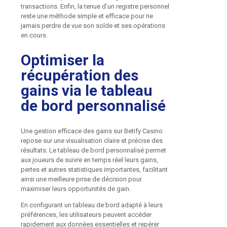
transactions. Enfin, la tenue d’un registre personnel
reste une méthode simple et efficace pour ne
jamais perdre de vue son solde et ses opérations
en cours.
Optimiser la
récupération des
gains via le tableau
de bord personnalisé
Une gestion efficace des gains sur Betify Casino
repose sur une visualisation claire et précise des
résultats. Le tableau de bord personnalisé permet
aux joueurs de suivre en temps réel leurs gains,
pertes et autres statistiques importantes, facilitant
ainsi une meilleure prise de décision pour
maximiser leurs opportunités de gain.
En configurant un tableau de bord adapté à leurs
préférences, les utilisateurs peuvent accéder
rapidement aux données essentielles et repérer