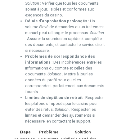
Solution :
Vérifier que tous les documents
soient à jour, lisibles et conformes aux
exigences du casino.
Délais d’approbation prolongés
: Un
volume élevé de demandes ou un traitement
manuel peut rallonger le processus.
Solution
:
Assurer la soumission rapide et complète
des documents, et contacter le service client
si nécessaire.
Problèmes de correspondance des
informations
: Des incohérences entre les
informations du compte et celles des
documents.
Solution :
Mettre à jour les
données du profil pour qu’elles
correspondent parfaitement aux documents
fournis.
Limites de dépôt ou de retrait
: Respecter
les plafonds imposés par le casino pour
éviter des refus.
Solution :
Respecter les
limites et demander des ajustements si
nécessaire, en contactant le support.
Étape
Problème
Solution