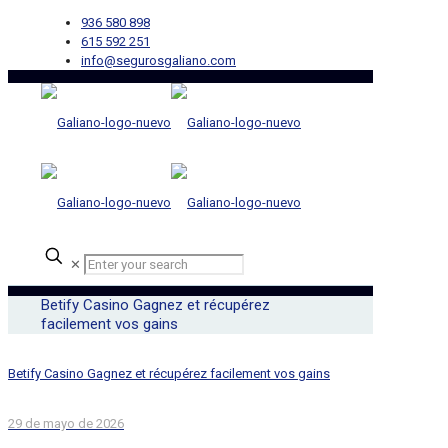
936 580 898
615 592 251
info@segurosgaliano.com
✕
Betify Casino Gagnez et récupérez
facilement vos gains
Betify Casino Gagnez et récupérez facilement vos gains
29 de mayo de 2026