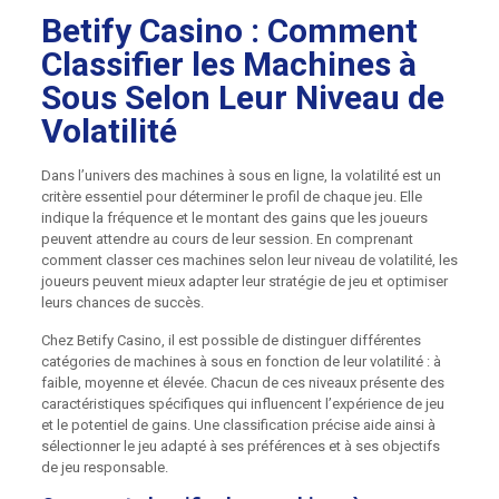
Betify Casino : Comment
Classifier les Machines à
Sous Selon Leur Niveau de
Volatilité
Dans l’univers des machines à sous en ligne, la volatilité est un
critère essentiel pour déterminer le profil de chaque jeu. Elle
indique la fréquence et le montant des gains que les joueurs
peuvent attendre au cours de leur session. En comprenant
comment classer ces machines selon leur niveau de volatilité, les
joueurs peuvent mieux adapter leur stratégie de jeu et optimiser
leurs chances de succès.
Chez Betify Casino, il est possible de distinguer différentes
catégories de machines à sous en fonction de leur volatilité : à
faible, moyenne et élevée. Chacun de ces niveaux présente des
caractéristiques spécifiques qui influencent l’expérience de jeu
et le potentiel de gains. Une classification précise aide ainsi à
sélectionner le jeu adapté à ses préférences et à ses objectifs
de jeu responsable.