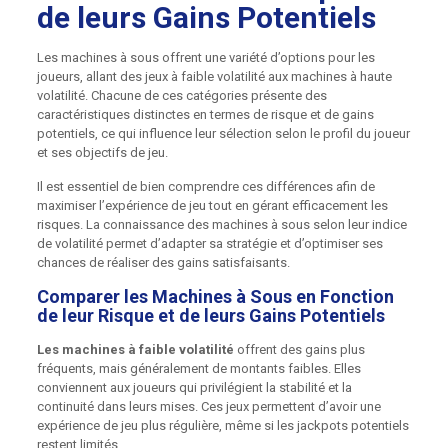
de leurs Gains Potentiels
Les machines à sous offrent une variété d’options pour les
joueurs, allant des jeux à faible volatilité aux machines à haute
volatilité. Chacune de ces catégories présente des
caractéristiques distinctes en termes de risque et de gains
potentiels, ce qui influence leur sélection selon le profil du joueur
et ses objectifs de jeu.
Il est essentiel de bien comprendre ces différences afin de
maximiser l’expérience de jeu tout en gérant efficacement les
risques. La connaissance des machines à sous selon leur indice
de volatilité permet d’adapter sa stratégie et d’optimiser ses
chances de réaliser des gains satisfaisants.
Comparer les Machines à Sous en Fonction
de leur Risque et de leurs Gains Potentiels
Les machines à faible volatilité
offrent des gains plus
fréquents, mais généralement de montants faibles. Elles
conviennent aux joueurs qui privilégient la stabilité et la
continuité dans leurs mises. Ces jeux permettent d’avoir une
expérience de jeu plus régulière, même si les jackpots potentiels
restent limités.