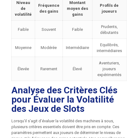
Niveau
Montant
Fréquence
Profils de
de
moyen des
des gains
joueurs
volatilité
gains
Prudents,
Faible
Souvent
Faible
débutants
Equilibrés,
Moyenne
Modérée
Intermédiaire
intermédiaires
Aventuriers,
Élevée
Rarement
Élevé
joueurs
expérimentés
Analyse des Critères Clés
pour Évaluer la Volatilité
des Jeux de Slots
Lorsqu’il s’agit d’évaluer la volatilité des machines à sous,
plusieurs critères essentiels doivent être pris en compte. Ces
paramètres permettent aux joueurs de déterminer le niveau de