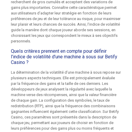
recherchent de gros cumulés et acceptent des variations de
gains plus importantes. Connaître cette caractéristique permet
aux utilisateurs d’adapter leur stratégie en fonction de leurs
préférences de jeu et de leur tolérance au risque, pour maximiser
leur plaisir et leurs chances de succès. Ainsi, l’indice de volatilité
guide la manière dont chaque joueur aborde ses sessions, en
choisissant les jeux qui correspondent le mieux à ses objectifs
personnels.
Quels critères prennent en compte pour définir
l’indice de volatilité d’une machine à sous sur Betify
Casino ?
La détermination de la volatilité d’une machine à sous repose sur
plusieurs aspects techniques. Elle est principalement évaluée
par la fréquence des gains et la taille de ces derniers. Les
développeurs de jeux analysent la régularité avec laquelle la
machine verse des récompenses, ainsi que la valeur financière
de chaque gain. La configuration des symboles, le taux de
redistribution (RTP), ainsi que la fréquence des combinaisons
gagnantes influencent également cette classification. Sur Betify
Casino, ces paramètres sont présentés dans la description de
chaque jeu, permettant aux joueurs de choisir en fonction de
leurs préférences pour des gains plus ou moins fréquents et