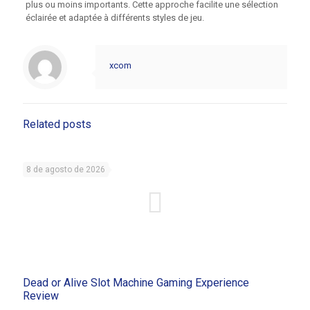
plus ou moins importants. Cette approche facilite une sélection
éclairée et adaptée à différents styles de jeu.
xcom
Related posts
8 de agosto de 2026
Dead or Alive Slot Machine Gaming Experience
Review