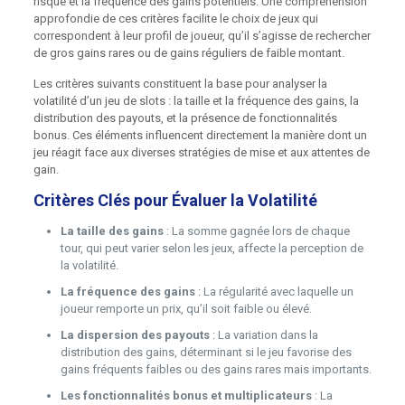
risque et la fréquence des gains potentiels. Une compréhension
approfondie de ces critères facilite le choix de jeux qui
correspondent à leur profil de joueur, qu’il s’agisse de rechercher
de gros gains rares ou de gains réguliers de faible montant.
Les critères suivants constituent la base pour analyser la
volatilité d’un jeu de slots : la taille et la fréquence des gains, la
distribution des payouts, et la présence de fonctionnalités
bonus. Ces éléments influencent directement la manière dont un
jeu réagit face aux diverses stratégies de mise et aux attentes de
gain.
Critères Clés pour Évaluer la Volatilité
La taille des gains
: La somme gagnée lors de chaque
tour, qui peut varier selon les jeux, affecte la perception de
la volatilité.
La fréquence des gains
: La régularité avec laquelle un
joueur remporte un prix, qu’il soit faible ou élevé.
La dispersion des payouts
: La variation dans la
distribution des gains, déterminant si le jeu favorise des
gains fréquents faibles ou des gains rares mais importants.
Les fonctionnalités bonus et multiplicateurs
: La