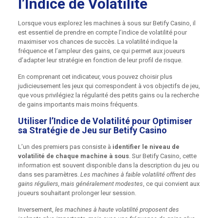
l’Indice de Volatilité
Lorsque vous explorez les machines à sous sur Betify Casino, il
est essentiel de prendre en compte l’indice de volatilité pour
maximiser vos chances de succès. La volatilité indique la
fréquence et l’ampleur des gains, ce qui permet aux joueurs
d’adapter leur stratégie en fonction de leur profil de risque.
En comprenant cet indicateur, vous pouvez choisir plus
judicieusement les jeux qui correspondent à vos objectifs de jeu,
que vous privilégiez la régularité des petits gains ou la recherche
de gains importants mais moins fréquents.
Utiliser l’Indice de Volatilité pour Optimiser
sa Stratégie de Jeu sur Betify Casino
L’un des premiers pas consiste à
identifier le niveau de
volatilité de chaque machine à sous
. Sur Betify Casino, cette
information est souvent disponible dans la description du jeu ou
dans ses paramètres.
Les machines à faible volatilité offrent des
gains réguliers, mais généralement modestes
, ce qui convient aux
joueurs souhaitant prolonger leur session.
Inversement,
les machines à haute volatilité proposent des