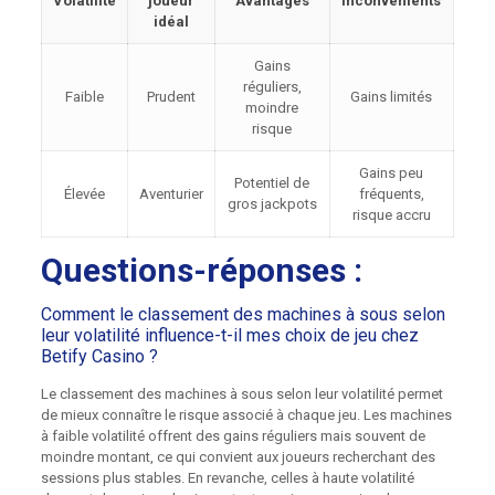
Volatilité
joueur
Avantages
Inconvénients
idéal
Gains
réguliers,
Faible
Prudent
Gains limités
moindre
risque
Gains peu
Potentiel de
Élevée
Aventurier
fréquents,
gros jackpots
risque accru
Questions-réponses :
Comment le classement des machines à sous selon
leur volatilité influence-t-il mes choix de jeu chez
Betify Casino ?
Le classement des machines à sous selon leur volatilité permet
de mieux connaître le risque associé à chaque jeu. Les machines
à faible volatilité offrent des gains réguliers mais souvent de
moindre montant, ce qui convient aux joueurs recherchant des
sessions plus stables. En revanche, celles à haute volatilité