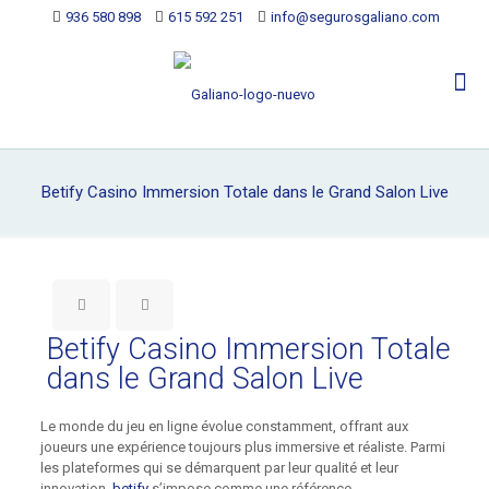
936 580 898
615 592 251
info@segurosgaliano.com
Betify Casino Immersion Totale dans le Grand Salon Live
Betify Casino Immersion Totale
dans le Grand Salon Live
Le monde du jeu en ligne évolue constamment, offrant aux
joueurs une expérience toujours plus immersive et réaliste. Parmi
les plateformes qui se démarquent par leur qualité et leur
innovation,
betify
s’impose comme une référence