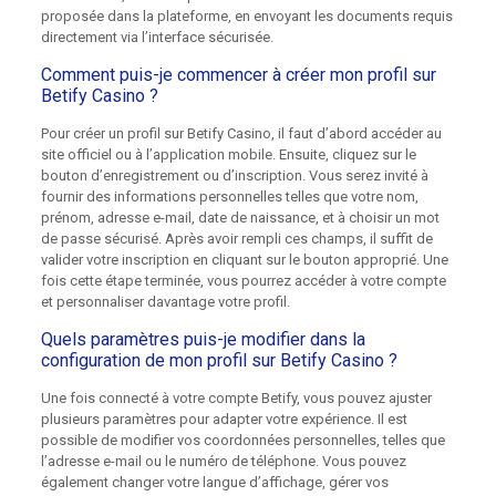
proposée dans la plateforme, en envoyant les documents requis
directement via l’interface sécurisée.
Comment puis-je commencer à créer mon profil sur
Betify Casino ?
Pour créer un profil sur Betify Casino, il faut d’abord accéder au
site officiel ou à l’application mobile. Ensuite, cliquez sur le
bouton d’enregistrement ou d’inscription. Vous serez invité à
fournir des informations personnelles telles que votre nom,
prénom, adresse e-mail, date de naissance, et à choisir un mot
de passe sécurisé. Après avoir rempli ces champs, il suffit de
valider votre inscription en cliquant sur le bouton approprié. Une
fois cette étape terminée, vous pourrez accéder à votre compte
et personnaliser davantage votre profil.
Quels paramètres puis-je modifier dans la
configuration de mon profil sur Betify Casino ?
Une fois connecté à votre compte Betify, vous pouvez ajuster
plusieurs paramètres pour adapter votre expérience. Il est
possible de modifier vos coordonnées personnelles, telles que
l’adresse e-mail ou le numéro de téléphone. Vous pouvez
également changer votre langue d’affichage, gérer vos