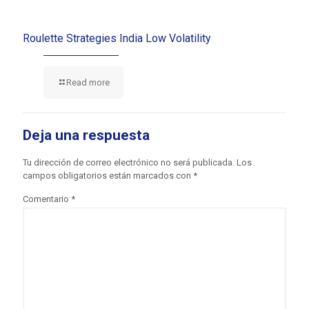
Roulette Strategies India Low Volatility
Read more
Deja una respuesta
Tu dirección de correo electrónico no será publicada.
Los
campos obligatorios están marcados con
*
Comentario
*