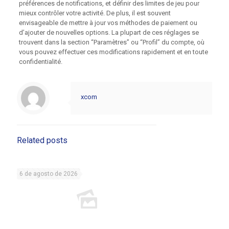
préférences de notifications, et définir des limites de jeu pour
mieux contrôler votre activité. De plus, il est souvent
envisageable de mettre à jour vos méthodes de paiement ou
d’ajouter de nouvelles options. La plupart de ces réglages se
trouvent dans la section “Paramètres” ou “Profil” du compte, où
vous pouvez effectuer ces modifications rapidement et en toute
confidentialité.
xcom
Related posts
6 de agosto de 2026