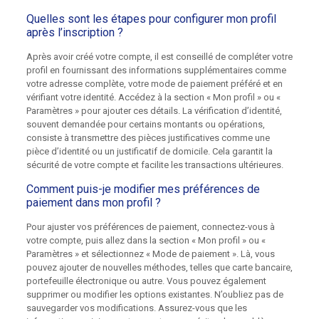
Quelles sont les étapes pour configurer mon profil
après l’inscription ?
Après avoir créé votre compte, il est conseillé de compléter votre
profil en fournissant des informations supplémentaires comme
votre adresse complète, votre mode de paiement préféré et en
vérifiant votre identité. Accédez à la section « Mon profil » ou «
Paramètres » pour ajouter ces détails. La vérification d’identité,
souvent demandée pour certains montants ou opérations,
consiste à transmettre des pièces justificatives comme une
pièce d’identité ou un justificatif de domicile. Cela garantit la
sécurité de votre compte et facilite les transactions ultérieures.
Comment puis-je modifier mes préférences de
paiement dans mon profil ?
Pour ajuster vos préférences de paiement, connectez-vous à
votre compte, puis allez dans la section « Mon profil » ou «
Paramètres » et sélectionnez « Mode de paiement ». Là, vous
pouvez ajouter de nouvelles méthodes, telles que carte bancaire,
portefeuille électronique ou autre. Vous pouvez également
supprimer ou modifier les options existantes. N’oubliez pas de
sauvegarder vos modifications. Assurez-vous que les