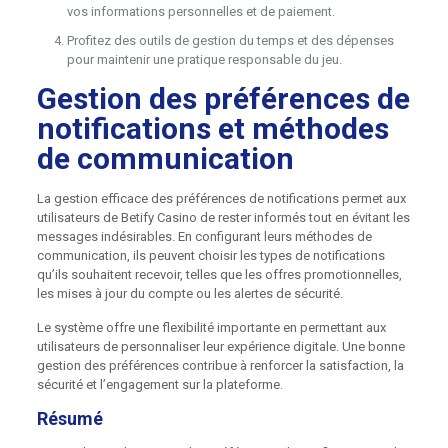
vos informations personnelles et de paiement.
Profitez des outils de gestion du temps et des dépenses
pour maintenir une pratique responsable du jeu.
Gestion des préférences de
notifications et méthodes
de communication
La gestion efficace des préférences de notifications permet aux
utilisateurs de Betify Casino de rester informés tout en évitant les
messages indésirables. En configurant leurs méthodes de
communication, ils peuvent choisir les types de notifications
qu’ils souhaitent recevoir, telles que les offres promotionnelles,
les mises à jour du compte ou les alertes de sécurité.
Le système offre une flexibilité importante en permettant aux
utilisateurs de personnaliser leur expérience digitale. Une bonne
gestion des préférences contribue à renforcer la satisfaction, la
sécurité et l’engagement sur la plateforme.
Résumé