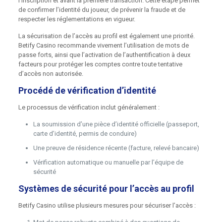
l’inscription et avant la première transaction. Cette étape permet
de confirmer l’identité du joueur, de prévenir la fraude et de
respecter les réglementations en vigueur.
La sécurisation de l’accès au profil est également une priorité.
Betify Casino recommande vivement l’utilisation de mots de
passe forts, ainsi que l’activation de l’authentification à deux
facteurs pour protéger les comptes contre toute tentative
d’accès non autorisée.
Procédé de vérification d’identité
Le processus de vérification inclut généralement :
La soumission d’une pièce d’identité officielle (passeport,
carte d’identité, permis de conduire)
Une preuve de résidence récente (facture, relevé bancaire)
Vérification automatique ou manuelle par l’équipe de
sécurité
Systèmes de sécurité pour l’accès au profil
Betify Casino utilise plusieurs mesures pour sécuriser l’accès :