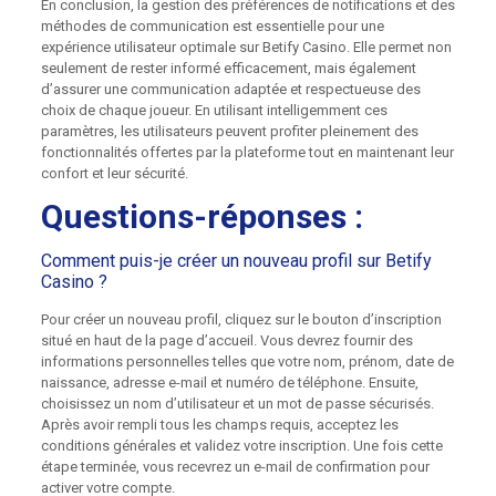
En conclusion, la gestion des préférences de notifications et des
méthodes de communication est essentielle pour une
expérience utilisateur optimale sur Betify Casino. Elle permet non
seulement de rester informé efficacement, mais également
d’assurer une communication adaptée et respectueuse des
choix de chaque joueur. En utilisant intelligemment ces
paramètres, les utilisateurs peuvent profiter pleinement des
fonctionnalités offertes par la plateforme tout en maintenant leur
confort et leur sécurité.
Questions-réponses :
Comment puis-je créer un nouveau profil sur Betify
Casino ?
Pour créer un nouveau profil, cliquez sur le bouton d’inscription
situé en haut de la page d’accueil. Vous devrez fournir des
informations personnelles telles que votre nom, prénom, date de
naissance, adresse e-mail et numéro de téléphone. Ensuite,
choisissez un nom d’utilisateur et un mot de passe sécurisés.
Après avoir rempli tous les champs requis, acceptez les
conditions générales et validez votre inscription. Une fois cette
étape terminée, vous recevrez un e-mail de confirmation pour
activer votre compte.