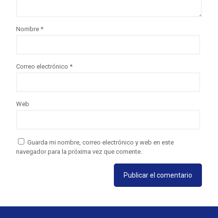
Nombre
*
Correo electrónico
*
Web
Guarda mi nombre, correo electrónico y web en este
navegador para la próxima vez que comente.