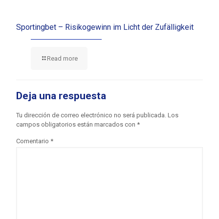
Sportingbet – Risikogewinn im Licht der Zufälligkeit
Read more
Deja una respuesta
Tu dirección de correo electrónico no será publicada.
Los
campos obligatorios están marcados con
*
Comentario
*