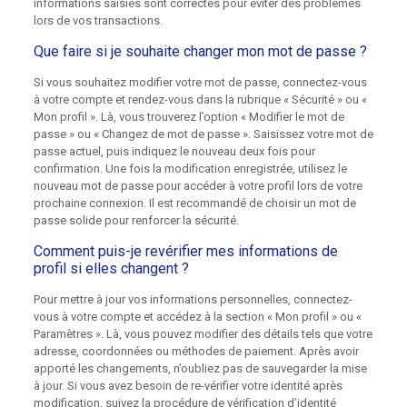
informations saisies sont correctes pour éviter des problèmes
lors de vos transactions.
Que faire si je souhaite changer mon mot de passe ?
Si vous souhaitez modifier votre mot de passe, connectez-vous
à votre compte et rendez-vous dans la rubrique « Sécurité » ou «
Mon profil ». Là, vous trouverez l’option « Modifier le mot de
passe » ou « Changez de mot de passe ». Saisissez votre mot de
passe actuel, puis indiquez le nouveau deux fois pour
confirmation. Une fois la modification enregistrée, utilisez le
nouveau mot de passe pour accéder à votre profil lors de votre
prochaine connexion. Il est recommandé de choisir un mot de
passe solide pour renforcer la sécurité.
Comment puis-je revérifier mes informations de
profil si elles changent ?
Pour mettre à jour vos informations personnelles, connectez-
vous à votre compte et accédez à la section « Mon profil » ou «
Paramètres ». Là, vous pouvez modifier des détails tels que votre
adresse, coordonnées ou méthodes de paiement. Après avoir
apporté les changements, n’oubliez pas de sauvegarder la mise
à jour. Si vous avez besoin de re-vérifier votre identité après
modification, suivez la procédure de vérification d’identité