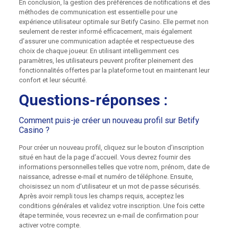
En conclusion, la gestion des préférences de notifications et des
méthodes de communication est essentielle pour une
expérience utilisateur optimale sur Betify Casino. Elle permet non
seulement de rester informé efficacement, mais également
d’assurer une communication adaptée et respectueuse des
choix de chaque joueur. En utilisant intelligemment ces
paramètres, les utilisateurs peuvent profiter pleinement des
fonctionnalités offertes par la plateforme tout en maintenant leur
confort et leur sécurité.
Questions-réponses :
Comment puis-je créer un nouveau profil sur Betify
Casino ?
Pour créer un nouveau profil, cliquez sur le bouton d’inscription
situé en haut de la page d’accueil. Vous devrez fournir des
informations personnelles telles que votre nom, prénom, date de
naissance, adresse e-mail et numéro de téléphone. Ensuite,
choisissez un nom d’utilisateur et un mot de passe sécurisés.
Après avoir rempli tous les champs requis, acceptez les
conditions générales et validez votre inscription. Une fois cette
étape terminée, vous recevrez un e-mail de confirmation pour
activer votre compte.