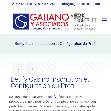
936 580 898
615 592 251
info@segurosgaliano.com
Betify Casino Inscription et Configuration du Profil
Betify Casino Inscription et
Configuration du Profil
Se lancer dans l’univers de
betify
nécessite de suivre une
procédure simple pour créer un compte et personnaliser son
profil. Le processus d’inscription est conçu pour être rapide,
sécurisé et accessible à tous les utilisateurs, qu’ils soient