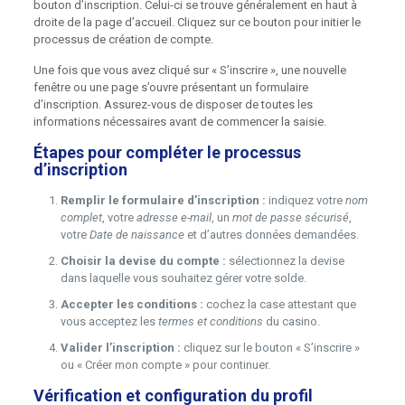
bouton d’inscription. Celui-ci se trouve généralement en haut à
droite de la page d’accueil. Cliquez sur ce bouton pour initier le
processus de création de compte.
Une fois que vous avez cliqué sur « S’inscrire », une nouvelle
fenêtre ou une page s’ouvre présentant un formulaire
d’inscription. Assurez-vous de disposer de toutes les
informations nécessaires avant de commencer la saisie.
Étapes pour compléter le processus
d’inscription
Remplir le formulaire d’inscription :
indiquez votre
nom
complet
, votre
adresse e-mail
, un
mot de passe sécurisé
,
votre
Date de naissance
et d’autres données demandées.
Choisir la devise du compte :
sélectionnez la devise
dans laquelle vous souhaitez gérer votre solde.
Accepter les conditions :
cochez la case attestant que
vous acceptez les
termes et conditions
du casino.
Valider l’inscription :
cliquez sur le bouton « S’inscrire »
ou « Créer mon compte » pour continuer.
Vérification et configuration du profil