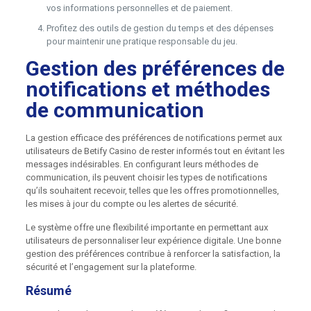
vos informations personnelles et de paiement.
Profitez des outils de gestion du temps et des dépenses
pour maintenir une pratique responsable du jeu.
Gestion des préférences de
notifications et méthodes
de communication
La gestion efficace des préférences de notifications permet aux
utilisateurs de Betify Casino de rester informés tout en évitant les
messages indésirables. En configurant leurs méthodes de
communication, ils peuvent choisir les types de notifications
qu’ils souhaitent recevoir, telles que les offres promotionnelles,
les mises à jour du compte ou les alertes de sécurité.
Le système offre une flexibilité importante en permettant aux
utilisateurs de personnaliser leur expérience digitale. Une bonne
gestion des préférences contribue à renforcer la satisfaction, la
sécurité et l’engagement sur la plateforme.
Résumé