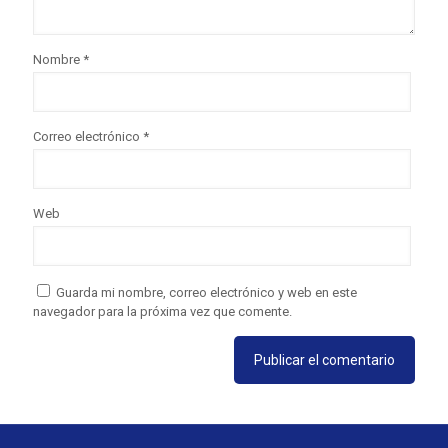
Nombre
*
Correo electrónico
*
Web
Guarda mi nombre, correo electrónico y web en este
navegador para la próxima vez que comente.