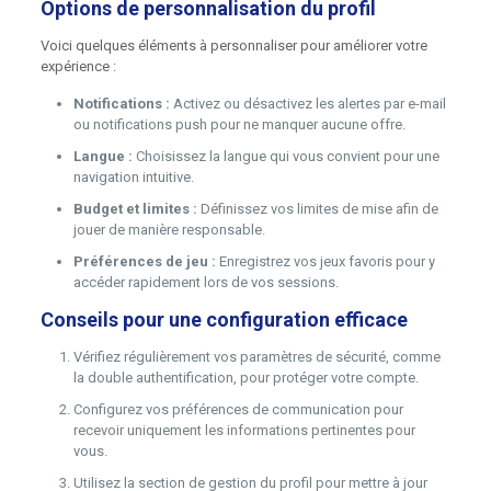
Options de personnalisation du profil
Voici quelques éléments à personnaliser pour améliorer votre
expérience :
Notifications :
Activez ou désactivez les alertes par e-mail
ou notifications push pour ne manquer aucune offre.
Langue :
Choisissez la langue qui vous convient pour une
navigation intuitive.
Budget et limites :
Définissez vos limites de mise afin de
jouer de manière responsable.
Préférences de jeu :
Enregistrez vos jeux favoris pour y
accéder rapidement lors de vos sessions.
Conseils pour une configuration efficace
Vérifiez régulièrement vos paramètres de sécurité, comme
la double authentification, pour protéger votre compte.
Configurez vos préférences de communication pour
recevoir uniquement les informations pertinentes pour
vous.
Utilisez la section de gestion du profil pour mettre à jour