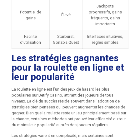
Jackpots
Potentiel de
progressifs, gains
Élevé
gains
fréquents, gains
importants
Facilité
Starburst,
Interfaces intuitives,
d’utilisation
Gonzo’s Quest
règles simples
Les stratégies gagnantes
pour la roulette en ligne et
leur popularité
La roulette en ligne est l’un des jeux de hasard les plus
populaires sur Betify Casino, attirant des joueurs de tous
niveaux. La clé du succès réside souvent dans l’adoption de
stratégies bien pensées qui peuvent augmenter les chances de
gagner. Bien que la roulette reste un jeu principalement basé sur
la chance, certaines méthodes ont prouvé leur efficacité ou tout
du moins leur popularité auprès des joueurs réguliers.
Les stratégies varient en complexité, mais certaines sont