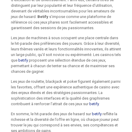
distinguent par leur popularité et leur fréquence d’utilisation,
devenant de véritables incontournables pour les amateurs de
jeux de hasard.
Betify
s’impose comme une plateforme de
référence où ces jeux phares sont facilement accessibles et
garantissent des sessions de jeu passionnantes.
Les jeux de machines à sous occupent une place centrale dans
le hit-parade des préférences des joueurs. Grâce à leur diversité,
leurs thèmes variés et leurs fonctionnalités innovantes, ils attirent
un large public, qu’il soit novice ou expérimenté. Les casinos tels
que
betify
proposent une sélection étendue de ces jeux,
permettant à chacun de tenter sa chance et de maximiser ses
chances de gagner.
Les jeux de roulette, blackjack et poker figurent également parmi
les favorites, offrant une expérience authentique de casino avec
des enjeux élevés et des stratégies passionnantes. La
sophistication des interfaces et la qualité des graphismes
contribuent à renforcer l’attrait de ces jeux sur
betify
.
En somme, le hit-parade des jeux de hasard sur
betify
reflète la
richesse et la diversité de l’offre en ligne, où chaque joueur peut
trouver le jeu qui correspond à ses envies, ses compétences et
ses ambitions de gains.