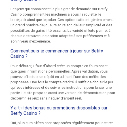
Les jeux qui connaissent la plus grande demande sur Betify
Casino comprennent les machines à sous, la roulette, le
blackjack ainsi que le poker. Ces options attirent généralement
un grand nombre de joueurs en raison de leur simplicité et des
possibilités de gains intéressants. La variété offerte permet à
chacun de trouver une option adaptée à ses préférences et à
son niveau d’expérience.
Comment puis-je commencer à jouer sur Betify
Casino ?
Pour débuter, il faut d’abord créer un compte en fournissant
quelques informations personnelles. Après validation, vous
pouvez effectuer un dépôt en utilisant l’une des méthodes
proposées. Une fois le compte crédité, il suffit de choisir le jeu
qui vous intéresse et de suivre les instructions pour lancer une
partie. Le site propose aussi une version de démonstration pour
découvrir les jeux sans risquer d’argent réel.
Y a-t-il des bonus ou promotions disponibles sur
Betify Casino ?
Oui, plusieurs offres sont proposées régulièrement pour attirer