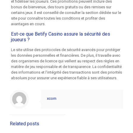
et fidéliser les joueurs. Ces promotions peuvent inclure des
bonus de bienvenue, des tours gratuits ou des remises sur
certains jeux. Il est conseillé de consulter la section dédiée sur le
site pour connaître toutes les conditions et profiter des
avantages en cours.
Est-ce que Betify Casino assure la sécurité des
joueurs ?
Le site utilise des protocoles de sécurité avancés pour protéger
les données personnelles et financières. De plus, il travaille avec
des organismes de licence qui veillent au respect des règles en
matière de jeu responsable et de transparence. La confidentialité
des informations et l’intégrité des transactions sont des priorités
absolues pour assurer une expérience fiable à ses utilisateurs.
xcom
Related posts