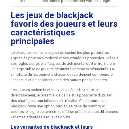
jeu
des parties pour améliorer votre stratégie.
Les jeux de blackjack
favoris des joueurs et leurs
caractéristiques
principales
Le blackjack est l’un des jeux de casino les plus populaires,
appréciée pour sa simplicité et ses stratégies possibles. Grâce à
ses règles claires et à l’aspect de défi mental qu’il offre, il attire
un large public de joueurs débutants comme expérimentés. La
simplicité du jeu permet à chacun de rapidement comprendre
l’essentiel et de se lancer dans des parties passionnantes.
Les joueurs recherchent souvent un équilibre entre le
divertissement, le potentiel de gains et la possibilité d’utiliser
des stratégies pour influencer le résultat. C’est pourquoi le
blackjack reste une option privilégiée dans de nombreux
casinos, en ligne ou terrestres, où il se présente sous différentes
variantes adaptées à tous les goûts.
Les variantes de blackjack et leurs