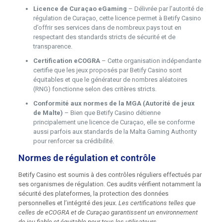
Licence de Curaçao eGaming
– Délivrée par l’autorité de
régulation de Curaçao, cette licence permet à Betify Casino
d’offrir ses services dans de nombreux pays tout en
respectant des standards stricts de sécurité et de
transparence.
Certification eCOGRA
– Cette organisation indépendante
certifie que les jeux proposés par Betify Casino sont
équitables et que le générateur de nombres aléatoires
(RNG) fonctionne selon des critères stricts.
Conformité aux normes de la MGA (Autorité de jeux
de Malte)
– Bien que Betify Casino détienne
principalement une licence de Curaçao, elle se conforme
aussi parfois aux standards de la Malta Gaming Authority
pour renforcer sa crédibilité.
Normes de régulation et contrôle
Betify Casino est soumis à des contrôles réguliers effectués par
ses organismes de régulation. Ces audits vérifient notamment la
sécurité des plateformes, la protection des données
personnelles et l’intégrité des jeux.
Les certifications telles que
celles de eCOGRA et de Curaçao garantissent un environnement
de jeu fiable et équitable pour tous les utilisateurs.