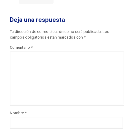
Deja una respuesta
Tu dirección de correo electrónico no será publicada.
Los
campos obligatorios están marcados con
*
Comentario
*
Nombre
*