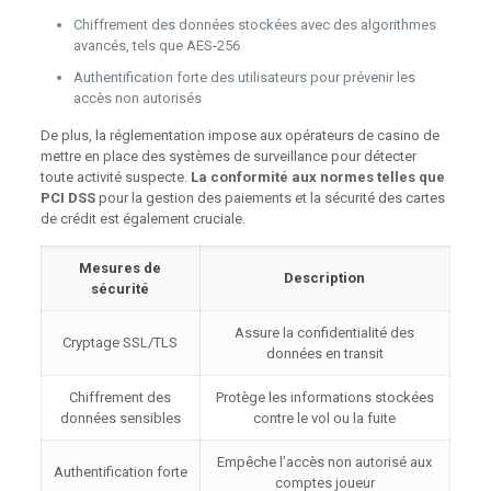
Chiffrement des données stockées avec des algorithmes
avancés, tels que AES-256
Authentification forte des utilisateurs pour prévenir les
accès non autorisés
De plus, la réglementation impose aux opérateurs de casino de
mettre en place des systèmes de surveillance pour détecter
toute activité suspecte.
La conformité aux normes telles que
PCI DSS
pour la gestion des paiements et la sécurité des cartes
de crédit est également cruciale.
Mesures de
Description
sécurité
Assure la confidentialité des
Cryptage SSL/TLS
données en transit
Chiffrement des
Protège les informations stockées
données sensibles
contre le vol ou la fuite
Empêche l’accès non autorisé aux
Authentification forte
comptes joueur