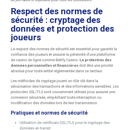
Respect des normes de
sécurité : cryptage des
données et protection des
joueurs
Le respect des normes de sécurité est essentiel pour garantir la
confiance des joueurs et assurer la pérennité d’une plateforme
de casino en ligne comme Betify Casino.
La protection des
données personnelles et financières
doit être une priorité
absolue pour toute entité réglementée dans ce secteur.
Les méthodes de cryptage jouent un rôle clé dans la
sécurisation des transactions et des informations sensibles.
Les
protocoles SSL/TLS
sont couramment utilisés pour assurer une
connexion sécurisée, empêchant toute interception ou
modification des données lors de leur transmission.
Pratiques et normes de sécurité
Utilisation de certificats SSL/TLS pour le cryptage des
données en transit