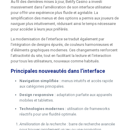
Au fil des dernières mises à jour, Betify Casino a investi
massivement dans l’amélioration de son interface utilisateur
pour offrir une expérience plus fluide et agréable. La
simplification des menus et des options a permis aux joueurs de
naviguer plus intuitivement, réduisant ainsi le temps nécessaire
pour accéder à leurs jeux préférés.
La modernisation de l’interface se traduit également par
l’intégration de designs épurés, de couleurs harmonieuses et
d’éléments graphiques modernes. Ces changements renforcent
l’attractivité du site, tout en facilitant la lecture et l’interaction
pour tous les utilisateurs, nouveaux comme habitués.
Principales nouveautés dans l’interface
Navigation simplifiée :
menus intuitifs et accès rapide
aux catégories principales.
Design responsive :
adaptation parfaite aux appareils
mobiles et tablettes.
Technologies modernes :
utilisation de frameworks
réactifs pour une fluidité optimale.
Amélioration de la recherche :
barre de recherche avancée
pour trouver rapidement un jeu ou une promotion.