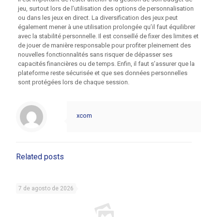
jeu, surtout lors de l’utilisation des options de personnalisation
ou dans les jeux en direct. La diversification des jeux peut
également mener à une utilisation prolongée qu’il faut équilibrer
avec la stabilité personnelle. Il est conseillé de fixer des limites et
de jouer de manière responsable pour profiter pleinement des
nouvelles fonctionnalités sans risquer de dépasser ses
capacités financières ou de temps. Enfin, il faut s’assurer que la
plateforme reste sécurisée et que ses données personnelles
sont protégées lors de chaque session.
xcom
Related posts
7 de agosto de 2026