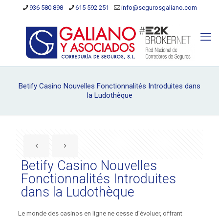
936 580 898
615 592 251
info@segurosgaliano.com
Betify Casino Nouvelles Fonctionnalités Introduites dans
la Ludothèque
Betify Casino Nouvelles
Fonctionnalités Introduites
dans la Ludothèque
Le monde des casinos en ligne ne cesse d’évoluer, offrant