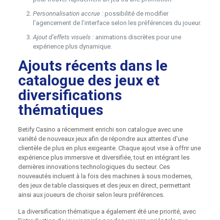
Personnalisation accrue :
possibilité de modifier
l’agencement de l’interface selon les préférences du joueur.
Ajout d’effets visuels :
animations discrètes pour une
expérience plus dynamique.
Ajouts récents dans le
catalogue des jeux et
diversifications
thématiques
Betify Casino a récemment enrichi son catalogue avec une
variété de nouveaux jeux afin de répondre aux attentes d’une
clientèle de plus en plus exigeante. Chaque ajout vise à offrir une
expérience plus immersive et diversifiée, tout en intégrant les
dernières innovations technologiques du secteur. Ces
nouveautés incluent à la fois des machines à sous modernes,
des jeux de table classiques et des jeux en direct, permettant
ainsi aux joueurs de choisir selon leurs préférences.
La diversification thématique a également été une priorité, avec