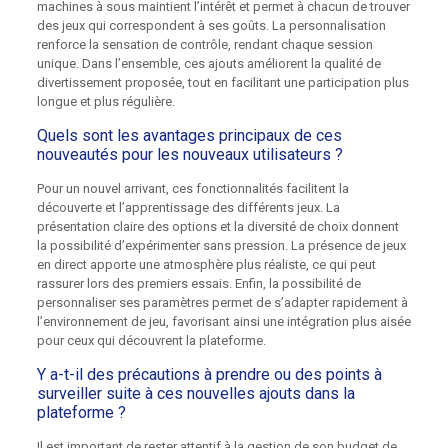
machines à sous maintient l’intérêt et permet à chacun de trouver
des jeux qui correspondent à ses goûts. La personnalisation
renforce la sensation de contrôle, rendant chaque session
unique. Dans l’ensemble, ces ajouts améliorent la qualité de
divertissement proposée, tout en facilitant une participation plus
longue et plus régulière.
Quels sont les avantages principaux de ces
nouveautés pour les nouveaux utilisateurs ?
Pour un nouvel arrivant, ces fonctionnalités facilitent la
découverte et l’apprentissage des différents jeux. La
présentation claire des options et la diversité de choix donnent
la possibilité d’expérimenter sans pression. La présence de jeux
en direct apporte une atmosphère plus réaliste, ce qui peut
rassurer lors des premiers essais. Enfin, la possibilité de
personnaliser ses paramètres permet de s’adapter rapidement à
l’environnement de jeu, favorisant ainsi une intégration plus aisée
pour ceux qui découvrent la plateforme.
Y a-t-il des précautions à prendre ou des points à
surveiller suite à ces nouvelles ajouts dans la
plateforme ?
Il est important de rester attentif à la gestion de son budget de