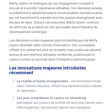
Betify Casino se distingue par son engagement constant à
innover et à enrichir l’expérience utilisateur. Ces dernières années,
la plateforme a adopté plusieurs fonctionnalités révolutionnaires
qui ont transformé la manière dont les joueurs interagissent avec
les jeux en ligne. Grâce à ces avancées, Betify Casino continue
de renforcer sa position en tant que leader dans l’industrie du
divertissement numérique.
Les dernières sorties majeures dans la ludothécque de Betify
Casino illustrent cette volonté d’innovation. Ces nouveautés
offrent non seulement plus de diversité, mais aussi une sécurité
accrue et une interface utilisateur améliorée, positionnant le
casino comme un pionnier dans l’intégration technologique.
Les innovations majeures introduites
récemment
La réalité virtuelle et augmentée
: une immersion totale
dans l’univers des jeux, offrant une expérience plus réaliste
et captivante.
Les jeux instantanés et casino en streaming
:
permettant aux joueurs de profiter de leurs jeux favoris sans
téléchargement, directement depuis leur navigateur.